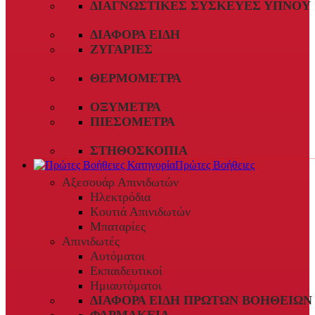
ΔΙΑΓΝΩΣΤΙΚΈΣ ΣΥΣΚΕΥΈΣ ΎΠΝΟΥ
ΔΙΆΦΟΡΑ ΕΊΔΗ
ΖΥΓΑΡΙΈΣ
ΘΕΡΜΌΜΕΤΡΑ
ΟΞΎΜΕΤΡΑ
ΠΙΕΣΌΜΕΤΡΑ
ΣΤΗΘΟΣΚΌΠΙΑ
Πρώτες Βοήθειες
Αξεσουάρ Απινιδωτών
Ηλεκτρόδια
Κουτιά Απινιδωτών
Μπαταρίες
Απινιδωτές
Αυτόματοι
Εκπαιδευτικοί
Ημιαυτόματοι
ΔΙΆΦΟΡΑ ΕΊΔΗ ΠΡΏΤΩΝ ΒΟΗΘΕΙΏΝ