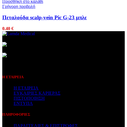
Προσθήκη στο καλάθι
Γρήγορη προβολή
Πεταλούδα scalp-vein Pic G-23 μπλε
0.40
€
Συμβεβλημένος Πάροχος
Η ΕΤΑΙΡΕΙΑ
Η ΕΤΑΙΡΕΙΑ
ΕΥΚΑΙΡΙΕΣ ΚΑΡΙΕΡΑΣ
ΠΙΣΤΟΠΟΙΗΣΗ
ΕΝΤΥΠΑ
ΠΛΗΡΟΦΟΡΙΕΣ
ΠΑΡΑΓΓΕΛΙΕΣ & ΕΠΙΣΤΡΟΦΕΣ