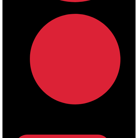
lamdamedical@outlook.com