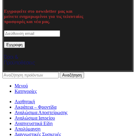
Εγγραφείτε στο newsletter μας και
μείνετε ενημερωμένοι για τις τελευταίες
προσφορές και νέα μας.
Όροι &
Προϋποθέσεις
Αναζήτηση
Μενού
Κατηγορίες
Αισθητική
Ακράτεια – Φροντίδα
Αναλώσιμα Αποστείρωσης
Αναλώσιμα Ιατρείου
Αναπνευστικά Είδη
Απολύμανση
Διαγνωστικές Συσκευές