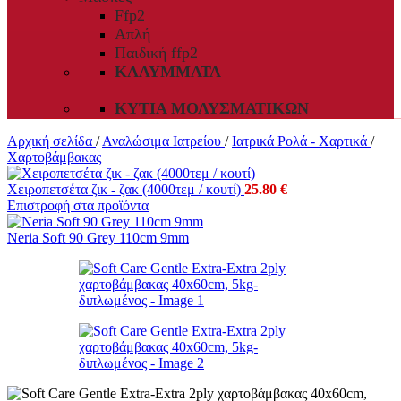
Ffp2
Απλή
Παιδική ffp2
ΚΑΛΎΜΜΑΤΑ
ΚΥΤΊΑ ΜΟΛΥΣΜΑΤΙΚΏΝ
Αρχική σελίδα
/
Αναλώσιμα Ιατρείου
/
Ιατρικά Ρολά - Χαρτικά
/
Χαρτοβάμβακας
Χειροπετσέτα ζικ - ζακ (4000τεμ / κουτί)
25.80
€
Επιστροφή στα προϊόντα
Neria Soft 90 Grey 110cm 9mm