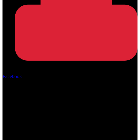
Αρ. ΓΕΜΗ: 162670506000
Facebook