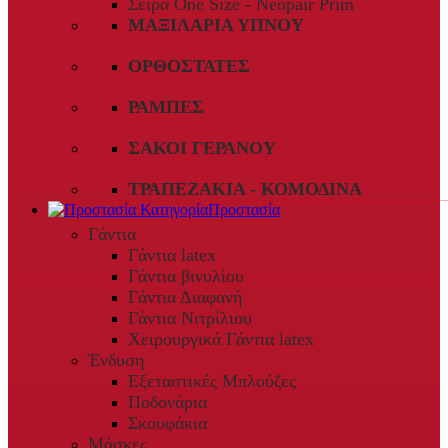
Σειρά One Size - Neopair Prim
ΜΑΞΙΛΆΡΙΑ ΎΠΝΟΥ
ΟΡΘΟΣΤΆΤΕΣ
ΡΆΜΠΕΣ
ΣΆΚΟΙ ΓΕΡΑΝΟΎ
ΤΡΑΠΕΖΆΚΙΑ - ΚΟΜΟΔΊΝΑ
Προστασία
Γάντια
Γάντια latex
Γάντια βινυλίου
Γάντια Διαφανή
Γάντια Νιτρίλιου
Χειρουργικά Γάντια latex
Ένδυση
Εξεταστικές Μπλούζες
Ποδονάρια
Σκουφάκια
Μάσκες