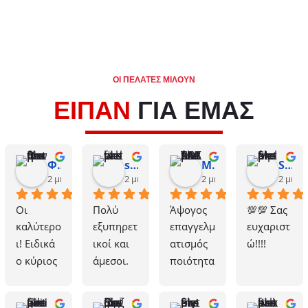
ΟΙ ΠΕΛΑΤΕΣ ΜΙΛΟΥΝ
ΕΙΠΑΝ
ΓΙΑ ΕΜΑΣ
Φωτεινή Βακιάνη
stella vak
ΜΙΛΤΟΣ ΣΑΒΒΑΛΑΣ
Stela Mpako
2 μήνες πριν
2 μήνες πριν
2 μήνες πριν
2 μήνε
Οι 
Πολύ 
Άψογος 
💯💯 Σας 
καλύτερο
εξυπηρετ
επαγγελμ
ευχαριστ
ι! Ειδικά 
ικοί και 
ατισμός 
ώ!!!!
ο κύριος 
άμεσοι.
ποιότητα 
Χριστοφ
Ο κος 
και 
όρου, 
Χριστοφ
αξιοπιστί