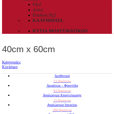
Ffp2
Απλή
Παιδική ffp2
ΚΑΛΎΜΜΑΤΑ
ΚΥΤΊΑ ΜΟΛΥΣΜΑΤΙΚΏΝ
40cm x 60cm
Κατηγορίες
Κλείσιμο
Αισθητική
23 Προϊόντα
Ακράτεια – Φροντίδα
83 Προϊόντα
Αναλώσιμα Αποστείρωσης
15 Προϊόντα
Αναλώσιμα Ιατρείου
399 Προϊόντα