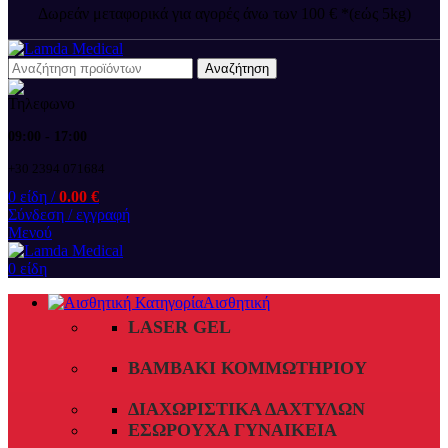
Δωρεάν μεταφορικά για αγορές άνω των 100 € *(εώς 5kg)
Αναζήτηση
09:00 - 17:00
+30 2394 071684
0
είδη
/
0.00
€
Σύνδεση / εγγραφή
Μενού
0
είδη
Αισθητική
LASER GEL
ΒΑΜΒΆΚΙ ΚΟΜΜΩΤΗΡΊΟΥ
ΔΙΑΧΩΡΙΣΤΙΚΆ ΔΑΧΤΎΛΩΝ
ΕΣΏΡΟΥΧΑ ΓΥΝΑΙΚΕΊΑ