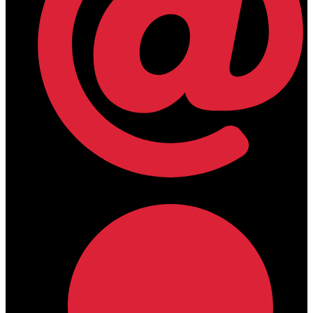
lamdamedical@outlook.com