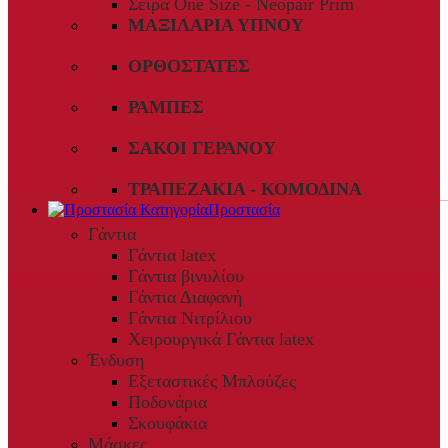
Σειρά One Size - Neopair Prim
ΜΑΞΙΛΆΡΙΑ ΎΠΝΟΥ
ΟΡΘΟΣΤΆΤΕΣ
ΡΆΜΠΕΣ
ΣΆΚΟΙ ΓΕΡΑΝΟΎ
ΤΡΑΠΕΖΆΚΙΑ - ΚΟΜΟΔΊΝΑ
Προστασία
Γάντια
Γάντια latex
Γάντια βινυλίου
Γάντια Διαφανή
Γάντια Νιτρίλιου
Χειρουργικά Γάντια latex
Ένδυση
Εξεταστικές Μπλούζες
Ποδονάρια
Σκουφάκια
Μάσκες