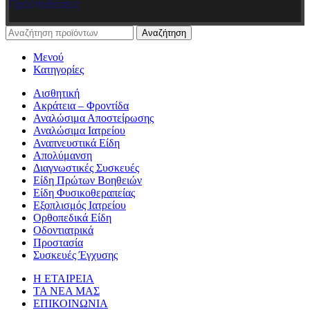
Προϋποθέσεις
Αναζήτηση
Μενού
Κατηγορίες
Αισθητική
Ακράτεια – Φροντίδα
Αναλώσιμα Αποστείρωσης
Αναλώσιμα Ιατρείου
Αναπνευστικά Είδη
Απολύμανση
Διαγνωστικές Συσκευές
Είδη Πρώτων Βοηθειών
Είδη Φυσικοθεραπείας
Εξοπλισμός Ιατρείου
Ορθοπεδικά Είδη
Οδοντιατρικά
Προστασία
Συσκευές Έγχυσης
Η ΕΤΑΙΡΕΙΑ
ΤΑ ΝΕΑ ΜΑΣ
ΕΠΙΚΟΙΝΩΝΙΑ