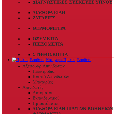
ΔΙΑΓΝΩΣΤΙΚΈΣ ΣΥΣΚΕΥΈΣ ΎΠΝΟΥ
ΔΙΆΦΟΡΑ ΕΊΔΗ
ΖΥΓΑΡΙΈΣ
ΘΕΡΜΌΜΕΤΡΑ
ΟΞΎΜΕΤΡΑ
ΠΙΕΣΌΜΕΤΡΑ
ΣΤΗΘΟΣΚΌΠΙΑ
Πρώτες Βοήθειες
Αξεσουάρ Απινιδωτών
Ηλεκτρόδια
Κουτιά Απινιδωτών
Μπαταρίες
Απινιδωτές
Αυτόματοι
Εκπαιδευτικοί
Ημιαυτόματοι
ΔΙΆΦΟΡΑ ΕΊΔΗ ΠΡΏΤΩΝ ΒΟΗΘΕΙΏΝ