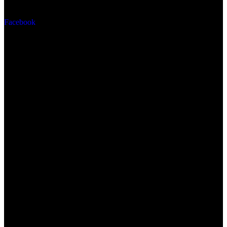
Αρ. ΓΕΜΗ: 162670506000
Facebook