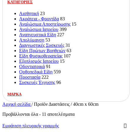
ΚΑΤΗΓΟΡΙΕΣ
Αισθητική
23
Ακράτεια - Φροντίδα
83
Αναλώσιμα Αποστείρωσης
15
Αναλώσιμα Ιατρείου
399
Αναπνευστικά Είδη
227
Απολύμανση
53
Διαγνωστικές Συσκευές
31
Είδη Πρώτων Βοηθειών
63
Είδη Φυσικοθεραπείας
107
Εξοπλισμός Ιατρείου
15
Οδοντιατρικά
91
Ορθοπεδικά Είδη
559
Προστασία
222
Συσκευές Έγχυσης
96
ΜΑΡΚΑ
Αρχική σελίδα
/
Προϊόν Διαστάσεις
/
40cm x 60cm
Προβάλλονται όλα - 11 αποτελέσματα
Εμφάνιση πλευρικής γραμμής