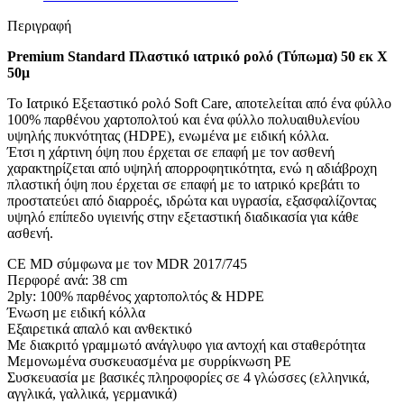
Περιγραφή
Premium Standard Πλαστικό ιατρικό ρολό (Τύπωμα) 50 εκ Χ
50μ
Το Ιατρικό Εξεταστικό ρολό Soft Care, αποτελείται από ένα φύλλο
100% παρθένου χαρτοπολτού και ένα φύλλο πολυαιθυλενίου
υψηλής πυκνότητας (HDPE), ενωμένα με ειδική κόλλα.
Έτσι η χάρτινη όψη που έρχεται σε επαφή με τον ασθενή
χαρακτηρίζεται από υψηλή απορροφητικότητα, ενώ η αδιάβροχη
πλαστική όψη που έρχεται σε επαφή με το ιατρικό κρεβάτι το
προστατεύει από διαρροές, ιδρώτα και υγρασία, εξασφαλίζοντας
υψηλό επίπεδο υγιεινής στην εξεταστική διαδικασία για κάθε
ασθενή.
CE MD σύμφωνα με τον MDR 2017/745
Περφορέ ανά: 38 cm
2ply: 100% παρθένος χαρτοπολτός & HDPE
Ένωση με ειδική κόλλα
Εξαιρετικά απαλό και ανθεκτικό
Με διακριτό γραμμωτό ανάγλυφο για αντοχή και σταθερότητα
Μεμονωμένα συσκευασμένα με συρρίκνωση PE
Συσκευασία με βασικές πληροφορίες σε 4 γλώσσες (ελληνικά,
αγγλικά, γαλλικά, γερμανικά)