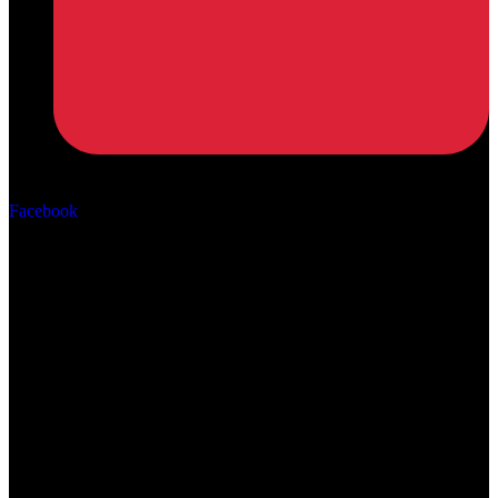
Αρ. ΓΕΜΗ: 162670506000
Facebook