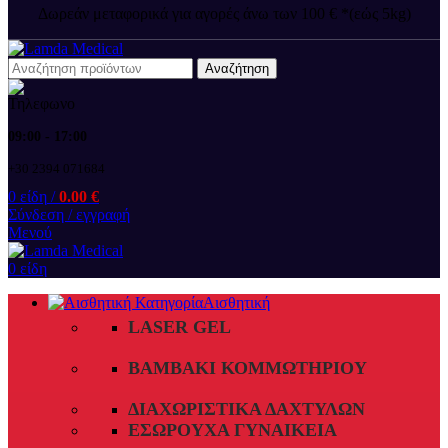
Δωρεάν μεταφορικά για αγορές άνω των 100 € *(εώς 5kg)
Αναζήτηση
09:00 - 17:00
+30 2394 071684
0
είδη
/
0.00
€
Σύνδεση / εγγραφή
Μενού
0
είδη
Αισθητική
LASER GEL
ΒΑΜΒΆΚΙ ΚΟΜΜΩΤΗΡΊΟΥ
ΔΙΑΧΩΡΙΣΤΙΚΆ ΔΑΧΤΎΛΩΝ
ΕΣΏΡΟΥΧΑ ΓΥΝΑΙΚΕΊΑ