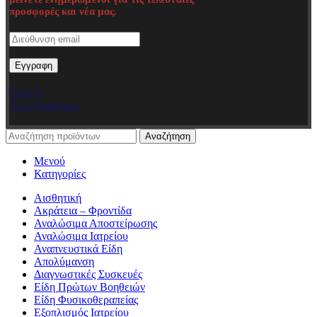
προσφορές και νέα μας.
Όροι &
Προϋποθέσεις
Αναζήτηση
Μενού
Κατηγορίες
Αισθητική
Ακράτεια – Φροντίδα
Αναλώσιμα Αποστείρωσης
Αναλώσιμα Ιατρείου
Αναπνευστικά Είδη
Απολύμανση
Διαγνωστικές Συσκευές
Είδη Πρώτων Βοηθειών
Είδη Φυσικοθεραπείας
Εξοπλισμός Ιατρείου