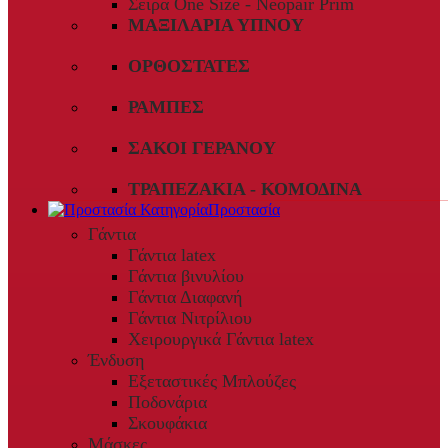
Σειρά One Size - Neopair Prim
ΜΑΞΙΛΆΡΙΑ ΎΠΝΟΥ
ΟΡΘΟΣΤΆΤΕΣ
ΡΆΜΠΕΣ
ΣΆΚΟΙ ΓΕΡΑΝΟΎ
ΤΡΑΠΕΖΆΚΙΑ - ΚΟΜΟΔΊΝΑ
Προστασία
Γάντια
Γάντια latex
Γάντια βινυλίου
Γάντια Διαφανή
Γάντια Νιτρίλιου
Χειρουργικά Γάντια latex
Ένδυση
Εξεταστικές Μπλούζες
Ποδονάρια
Σκουφάκια
Μάσκες