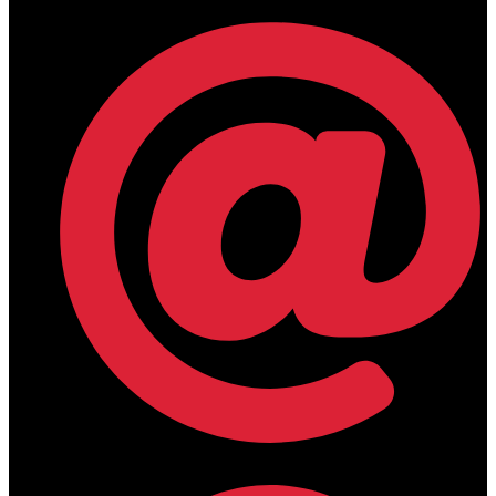
lamdamedical@outlook.com