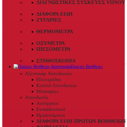
ΔΙΑΓΝΩΣΤΙΚΈΣ ΣΥΣΚΕΥΈΣ ΎΠΝΟΥ
ΔΙΆΦΟΡΑ ΕΊΔΗ
ΖΥΓΑΡΙΈΣ
ΘΕΡΜΌΜΕΤΡΑ
ΟΞΎΜΕΤΡΑ
ΠΙΕΣΌΜΕΤΡΑ
ΣΤΗΘΟΣΚΌΠΙΑ
Πρώτες Βοήθειες
Αξεσουάρ Απινιδωτών
Ηλεκτρόδια
Κουτιά Απινιδωτών
Μπαταρίες
Απινιδωτές
Αυτόματοι
Εκπαιδευτικοί
Ημιαυτόματοι
ΔΙΆΦΟΡΑ ΕΊΔΗ ΠΡΏΤΩΝ ΒΟΗΘΕΙΏΝ