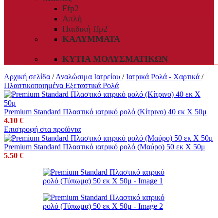
Ffp2
Απλή
Παιδική ffp2
ΚΑΛΎΜΜΑΤΑ
ΚΥΤΊΑ ΜΟΛΥΣΜΑΤΙΚΏΝ
Αρχική σελίδα
/
Αναλώσιμα Ιατρείου
/
Ιατρικά Ρολά - Χαρτικά
/
Πλαστικοποιημένα Εξεταστικά Ρολά
Premium Standard Πλαστικό ιατρικό ρολό (Κίτρινο) 40 εκ Χ 50μ
4.10
€
Επιστροφή στα προϊόντα
Premium Standard Πλαστικό ιατρικό ρολό (Μαύρο) 50 εκ Χ 50μ
5.50
€