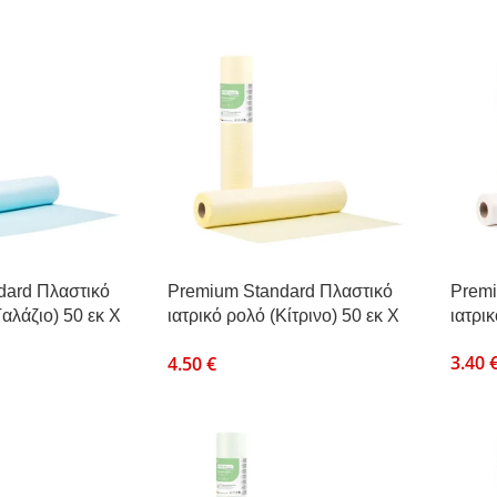
dard Πλαστικό
Premium Standard Πλαστικό
Premi
Γαλάζιο) 50 εκ Χ
ιατρικό ρολό (Κίτρινο) 50 εκ Χ
ιατρι
50μ
3.40
4.50
€