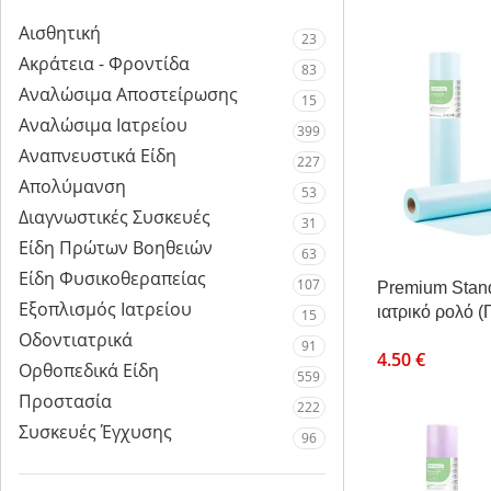
Αισθητική
23
Ακράτεια - Φροντίδα
83
Αναλώσιμα Αποστείρωσης
15
Αναλώσιμα Ιατρείου
399
Αναπνευστικά Είδη
227
Απολύμανση
53
Διαγνωστικές Συσκευές
31
Είδη Πρώτων Βοηθειών
63
Είδη Φυσικοθεραπείας
107
Premium Stan
Εξοπλισμός Ιατρείου
ιατρικό ρολό (
15
50μ
Οδοντιατρικά
91
4.50
€
Ορθοπεδικά Είδη
559
Προστασία
222
Συσκευές Έγχυσης
96