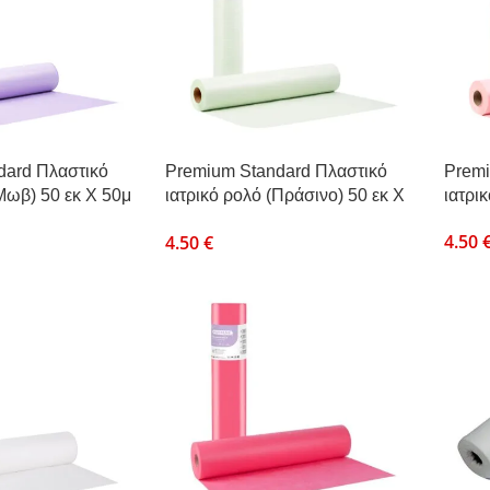
dard Πλαστικό
Premium Standard Πλαστικό
Premi
(Μωβ) 50 εκ Χ 50μ
ιατρικό ρολό (Πράσινο) 50 εκ Χ
ιατρι
50μ
4.50
4.50
€