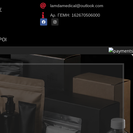
lamdamedical@outlook.com
Σ
Αρ. ΓΕΜΗ: 162670506000
ΡΟΙ