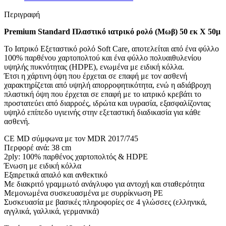
Περιγραφή
Premium Standard Πλαστικό ιατρικό ρολό (Μωβ) 50 εκ Χ 50μ
Το Ιατρικό Εξεταστικό ρολό Soft Care, αποτελείται από ένα φύλλο
100% παρθένου χαρτοπολτού και ένα φύλλο πολυαιθυλενίου
υψηλής πυκνότητας (HDPE), ενωμένα με ειδική κόλλα.
Έτσι η χάρτινη όψη που έρχεται σε επαφή με τον ασθενή
χαρακτηρίζεται από υψηλή απορροφητικότητα, ενώ η αδιάβροχη
πλαστική όψη που έρχεται σε επαφή με το ιατρικό κρεβάτι το
προστατεύει από διαρροές, ιδρώτα και υγρασία, εξασφαλίζοντας
υψηλό επίπεδο υγιεινής στην εξεταστική διαδικασία για κάθε
ασθενή.
CE MD σύμφωνα με τον MDR 2017/745
Περφορέ ανά: 38 cm
2ply: 100% παρθένος χαρτοπολτός & HDPE
Ένωση με ειδική κόλλα
Εξαιρετικά απαλό και ανθεκτικό
Με διακριτό γραμμωτό ανάγλυφο για αντοχή και σταθερότητα
Μεμονωμένα συσκευασμένα με συρρίκνωση PE
Συσκευασία με βασικές πληροφορίες σε 4 γλώσσες (ελληνικά,
αγγλικά, γαλλικά, γερμανικά)