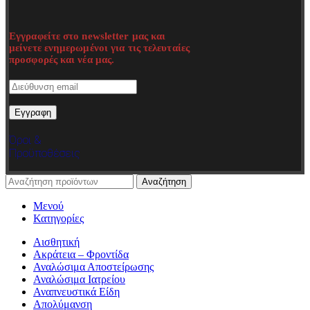
Εγγραφείτε στο newsletter μας και
μείνετε ενημερωμένοι για τις τελευταίες
προσφορές και νέα μας.
Όροι &
Προϋποθέσεις
Αναζήτηση
Μενού
Κατηγορίες
Αισθητική
Ακράτεια – Φροντίδα
Αναλώσιμα Αποστείρωσης
Αναλώσιμα Ιατρείου
Αναπνευστικά Είδη
Απολύμανση