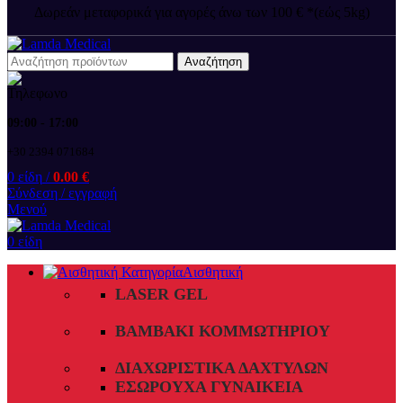
Δωρεάν μεταφορικά για αγορές άνω των 100 € *(εώς 5kg)
Αναζήτηση
09:00 - 17:00
+30 2394 071684
0
είδη
/
0.00
€
Σύνδεση / εγγραφή
Μενού
0
είδη
Αισθητική
LASER GEL
ΒΑΜΒΆΚΙ ΚΟΜΜΩΤΗΡΊΟΥ
ΔΙΑΧΩΡΙΣΤΙΚΆ ΔΑΧΤΎΛΩΝ
ΕΣΏΡΟΥΧΑ ΓΥΝΑΙΚΕΊΑ