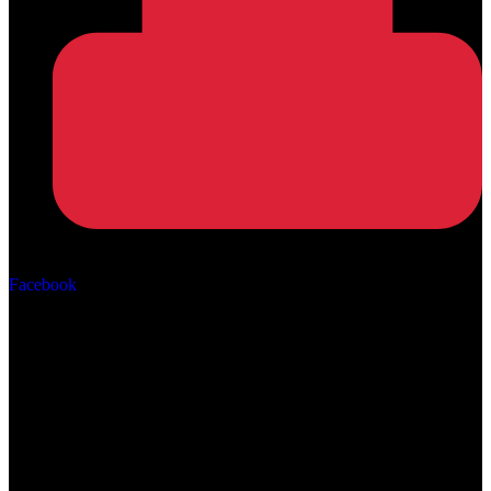
Αρ. ΓΕΜΗ: 162670506000
Facebook