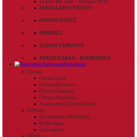
Σειρά One Size - Neopair Prim
ΜΑΞΙΛΆΡΙΑ ΎΠΝΟΥ
ΟΡΘΟΣΤΆΤΕΣ
ΡΆΜΠΕΣ
ΣΆΚΟΙ ΓΕΡΑΝΟΎ
ΤΡΑΠΕΖΆΚΙΑ - ΚΟΜΟΔΊΝΑ
Προστασία
Γάντια
Γάντια latex
Γάντια βινυλίου
Γάντια Διαφανή
Γάντια Νιτρίλιου
Χειρουργικά Γάντια latex
Ένδυση
Εξεταστικές Μπλούζες
Ποδονάρια
Σκουφάκια
Μάσκες