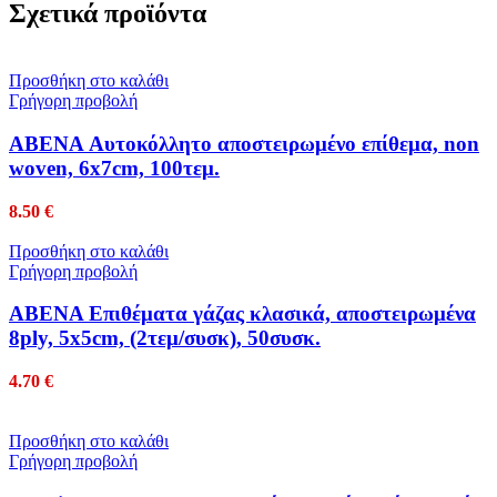
Σχετικά προϊόντα
Προσθήκη στο καλάθι
Γρήγορη προβολή
ABENA Αυτοκόλλητο αποστειρωμένο επίθεμα, non
woven, 6x7cm, 100τεμ.
8.50
€
Προσθήκη στο καλάθι
Γρήγορη προβολή
ABENA Επιθέματα γάζας κλασικά, αποστειρωμένα
8ply, 5x5cm, (2τεμ/συσκ), 50συσκ.
4.70
€
Προσθήκη στο καλάθι
Γρήγορη προβολή