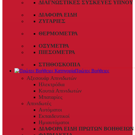
ΔΙΑΓΝΩΣΤΙΚΈΣ ΣΥΣΚΕΥΈΣ ΎΠΝΟΥ
ΔΙΆΦΟΡΑ ΕΊΔΗ
ΖΥΓΑΡΙΈΣ
ΘΕΡΜΌΜΕΤΡΑ
ΟΞΎΜΕΤΡΑ
ΠΙΕΣΌΜΕΤΡΑ
ΣΤΗΘΟΣΚΌΠΙΑ
Πρώτες Βοήθειες
Αξεσουάρ Απινιδωτών
Ηλεκτρόδια
Κουτιά Απινιδωτών
Μπαταρίες
Απινιδωτές
Αυτόματοι
Εκπαιδευτικοί
Ημιαυτόματοι
ΔΙΆΦΟΡΑ ΕΊΔΗ ΠΡΏΤΩΝ ΒΟΗΘΕΙΏΝ