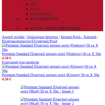
Ffp2
Απλή
Παιδική ffp2
ΚΑΛΎΜΜΑΤΑ
ΚΥΤΊΑ ΜΟΛΥΣΜΑΤΙΚΏΝ
Αρχική σελίδα
/
Αναλώσιμα Ιατρείου
/
Ιατρικά Ρολά - Χαρτικά
/
Πλαστικοποιημένα Εξεταστικά Ρολά
Premium Standard Πλαστικό ιατρικό ρολό (Πράσινο) 50 εκ Χ 50μ
4.50
€
Επιστροφή στα προϊόντα
Premium Standard Πλαστικό ιατρικό ρολό (Κίτρινο) 50 εκ Χ 50μ
4.50
€