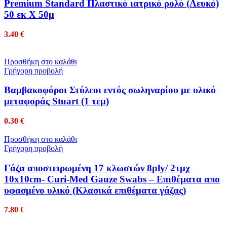
Premium Standard Πλαστικό ιατρικό ρολό (Λευκό)
50 εκ Χ 50μ
3.40
€
Προσθήκη στο καλάθι
Γρήγορη προβολή
Βαμβακοφόροι Στύλεοι εντός σωληναρίου με υλικό
μεταφοράς Stuart (1 τεμ)
0.30
€
Προσθήκη στο καλάθι
Γρήγορη προβολή
Γάζα αποστειρωμένη 17 κλωστών 8ply/ 2τμχ
10x10cm- Curi-Med Gauze Swabs – Επιθέματα απο
υφασμένο υλικό (Κλασικά επιθέματα γάζας)
7.80
€