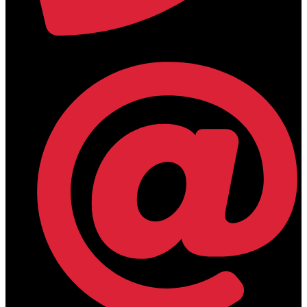
+30 2394 071684