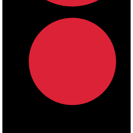
lamdamedical@outlook.com