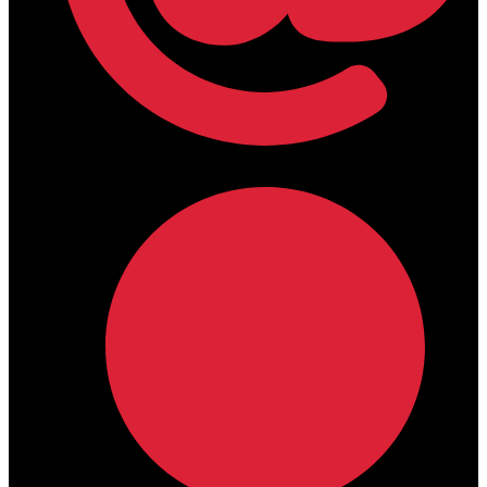
lamdamedical@outlook.com