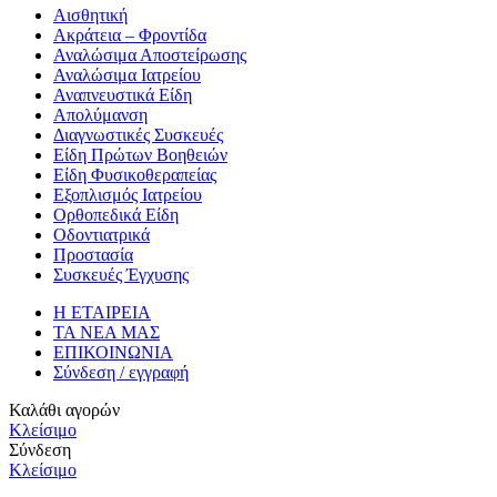
Αισθητική
Ακράτεια – Φροντίδα
Αναλώσιμα Αποστείρωσης
Αναλώσιμα Ιατρείου
Αναπνευστικά Είδη
Απολύμανση
Διαγνωστικές Συσκευές
Είδη Πρώτων Βοηθειών
Είδη Φυσικοθεραπείας
Εξοπλισμός Ιατρείου
Ορθοπεδικά Είδη
Οδοντιατρικά
Προστασία
Συσκευές Έγχυσης
Η ΕΤΑΙΡΕΙΑ
ΤΑ ΝΕΑ ΜΑΣ
ΕΠΙΚΟΙΝΩΝΙΑ
Σύνδεση / εγγραφή
Καλάθι αγορών
Κλείσιμο
Σύνδεση
Κλείσιμο