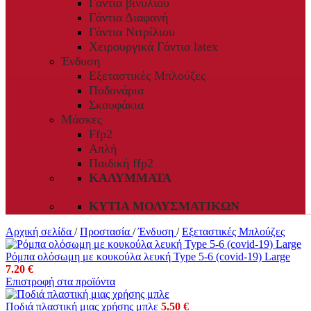
Γάντια βινυλίου
Γάντια Διαφανή
Γάντια Νιτρίλιου
Χειρουργικά Γάντια latex
Ένδυση
Εξεταστικές Μπλούζες
Ποδονάρια
Σκουφάκια
Μάσκες
Ffp2
Απλή
Παιδική ffp2
ΚΑΛΎΜΜΑΤΑ
ΚΥΤΊΑ ΜΟΛΥΣΜΑΤΙΚΏΝ
Αρχική σελίδα
/
Προστασία
/
Ένδυση
/
Εξεταστικές Μπλούζες
Ρόμπα ολόσωμη με κουκούλα λευκή Type 5-6 (covid-19) Large
7.20
€
Επιστροφή στα προϊόντα
Ποδιά πλαστική μιας χρήσης μπλε
5.50
€