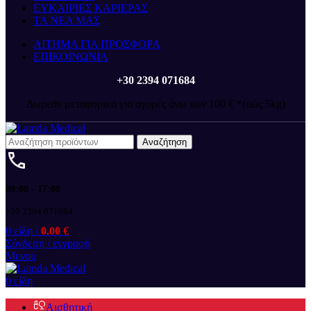
ΕΥΚΑΙΡΙΕΣ ΚΑΡΙΕΡΑΣ
ΤΑ ΝΕΑ ΜΑΣ
ΑΙΤΗΜΑ ΓΙΑ ΠΡΟΣΦΟΡΑ
ΕΠΙΚΟΙΝΩΝΙΑ
+30 2394 071684
Δωρεάν μεταφορικά για αγορές άνω των 100 € *(εώς 5kg)
Αναζήτηση
09:00 - 17:00
+30 2394 071684
0
είδη
/
0.00
€
Σύνδεση / εγγραφή
Μενού
0
είδη
Αισθητική