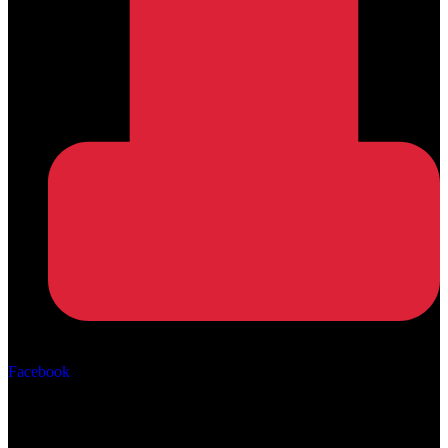
Αρ. ΓΕΜΗ: 162670506000
Facebook