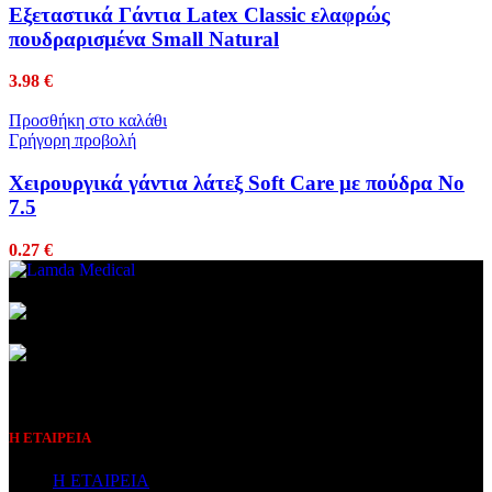
Εξεταστικά Γάντια Latex Classic ελαφρώς
πουδραρισμένα Small Natural
3.98
€
Προσθήκη στο καλάθι
Γρήγορη προβολή
Χειρουργικά γάντια λάτεξ Soft Care με πούδρα No
7.5
0.27
€
Συμβεβλημένος Πάροχος
Η ΕΤΑΙΡΕΙΑ
Η ΕΤΑΙΡΕΙΑ