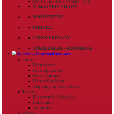
Σειρά One Size - Neopair Prim
ΜΑΞΙΛΆΡΙΑ ΎΠΝΟΥ
ΟΡΘΟΣΤΆΤΕΣ
ΡΆΜΠΕΣ
ΣΆΚΟΙ ΓΕΡΑΝΟΎ
ΤΡΑΠΕΖΆΚΙΑ - ΚΟΜΟΔΊΝΑ
Προστασία
Γάντια
Γάντια latex
Γάντια βινυλίου
Γάντια Διαφανή
Γάντια Νιτρίλιου
Χειρουργικά Γάντια latex
Ένδυση
Εξεταστικές Μπλούζες
Ποδονάρια
Σκουφάκια
Μάσκες