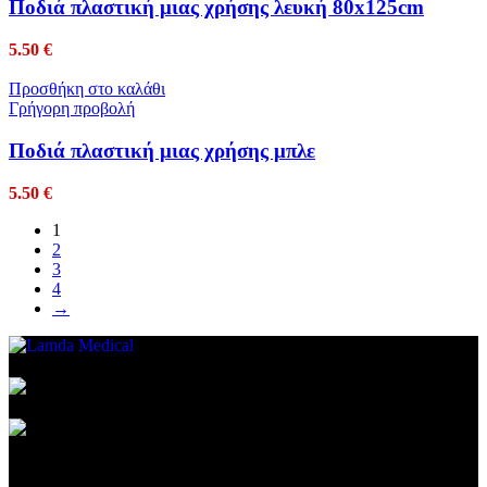
Ποδιά πλαστική μιας χρήσης λευκή 80x125cm
5.50
€
Προσθήκη στο καλάθι
Γρήγορη προβολή
Ποδιά πλαστική μιας χρήσης μπλε
5.50
€
1
2
3
4
→
Συμβεβλημένος Πάροχος