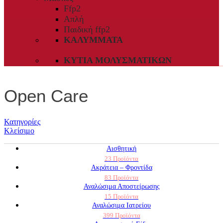
Ffp2
Απλή
Παιδική ffp2
ΚΑΛΎΜΜΑΤΑ
ΚΥΤΊΑ ΜΟΛΥΣΜΑΤΙΚΏΝ
Open Care
Κατηγορίες
Κλείσιμο
Αισθητική
23 Προϊόντα
Ακράτεια – Φροντίδα
83 Προϊόντα
Αναλώσιμα Αποστείρωσης
15 Προϊόντα
Αναλώσιμα Ιατρείου
399 Προϊόντα