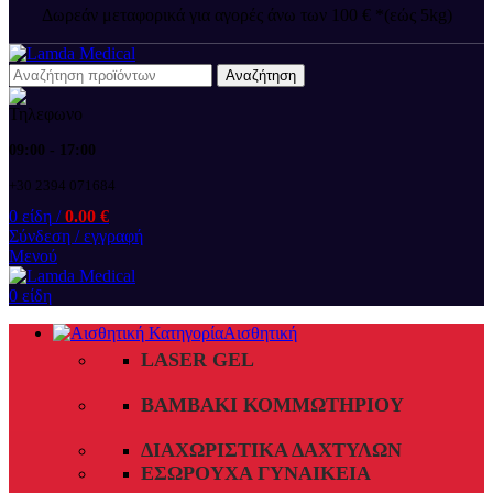
Δωρεάν μεταφορικά για αγορές άνω των 100 € *(εώς 5kg)
Αναζήτηση
09:00 - 17:00
+30 2394 071684
0
είδη
/
0.00
€
Σύνδεση / εγγραφή
Μενού
0
είδη
Αισθητική
LASER GEL
ΒΑΜΒΆΚΙ ΚΟΜΜΩΤΗΡΊΟΥ
ΔΙΑΧΩΡΙΣΤΙΚΆ ΔΑΧΤΎΛΩΝ
ΕΣΏΡΟΥΧΑ ΓΥΝΑΙΚΕΊΑ