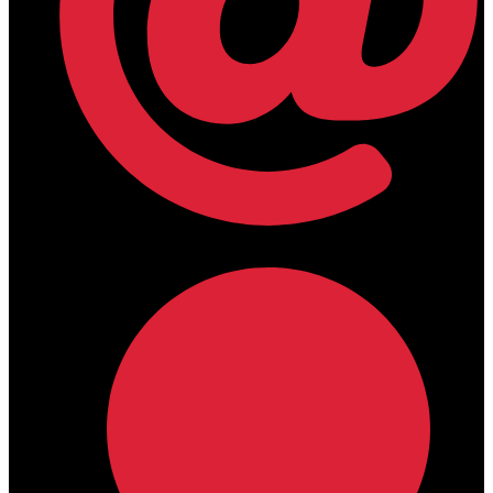
lamdamedical@outlook.com