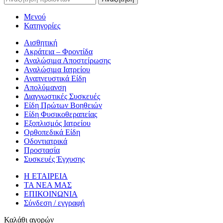
Μενού
Κατηγορίες
Αισθητική
Ακράτεια – Φροντίδα
Αναλώσιμα Αποστείρωσης
Αναλώσιμα Ιατρείου
Αναπνευστικά Είδη
Απολύμανση
Διαγνωστικές Συσκευές
Είδη Πρώτων Βοηθειών
Είδη Φυσικοθεραπείας
Εξοπλισμός Ιατρείου
Ορθοπεδικά Είδη
Οδοντιατρικά
Προστασία
Συσκευές Έγχυσης
Η ΕΤΑΙΡΕΙΑ
ΤΑ ΝΕΑ ΜΑΣ
ΕΠΙΚΟΙΝΩΝΙΑ
Σύνδεση / εγγραφή
Καλάθι αγορών