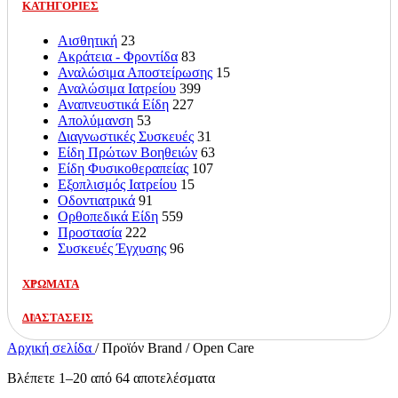
ΚΑΤΗΓΟΡΙΕΣ
Αισθητική
23
Ακράτεια - Φροντίδα
83
Αναλώσιμα Αποστείρωσης
15
Αναλώσιμα Ιατρείου
399
Αναπνευστικά Είδη
227
Απολύμανση
53
Διαγνωστικές Συσκευές
31
Είδη Πρώτων Βοηθειών
63
Είδη Φυσικοθεραπείας
107
Εξοπλισμός Ιατρείου
15
Οδοντιατρικά
91
Ορθοπεδικά Είδη
559
Προστασία
222
Συσκευές Έγχυσης
96
ΧΡΩΜΑΤΑ
ΔΙΑΣΤΑΣΕΙΣ
Αρχική σελίδα
/
Προϊόν Brand
/
Open Care
Βλέπετε 1–20 από 64 αποτελέσματα