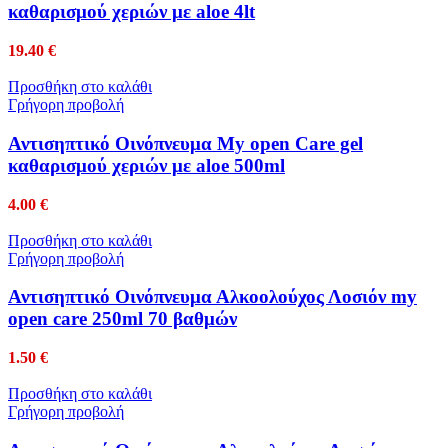
καθαρισμού χεριών με aloe 4lt
19.40
€
Προσθήκη στο καλάθι
Γρήγορη προβολή
Αντισηπτικό Οινόπνευμα My open Care gel
καθαρισμού χεριών με aloe 500ml
4.00
€
Προσθήκη στο καλάθι
Γρήγορη προβολή
Αντισηπτικό Οινόπνευμα Αλκοολούχος Λοσιόν my
open care 250ml 70 βαθμών
1.50
€
Προσθήκη στο καλάθι
Γρήγορη προβολή