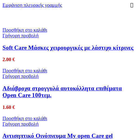
Εμφάνιση πλευρικής γραμμής
Προσθήκη στο καλάθι
Γρήγορη προβολή
Soft Care Μάσκες χειρουργικές με λάστιχο κίτρινες
2.00
€
Προσθήκη στο καλάθι
Γρήγορη προβολή
Αδιάβροχα στρογγυλά αυτοκόλλητα επιθέματα
Open Care 100τεμ.
1.60
€
Προσθήκη στο καλάθι
Γρήγορη προβολή
Αντισηπτικό Οινόπνευμα My open Care gel