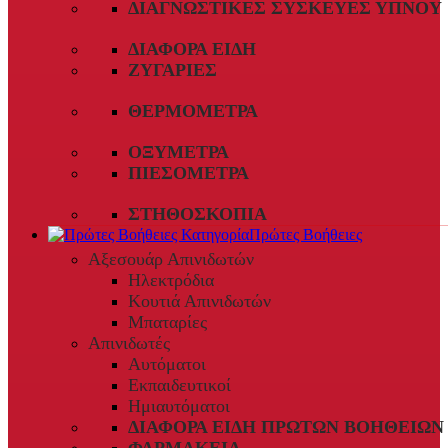
ΔΙΑΓΝΩΣΤΙΚΈΣ ΣΥΣΚΕΥΈΣ ΎΠΝΟΥ
ΔΙΆΦΟΡΑ ΕΊΔΗ
ΖΥΓΑΡΙΈΣ
ΘΕΡΜΌΜΕΤΡΑ
ΟΞΎΜΕΤΡΑ
ΠΙΕΣΌΜΕΤΡΑ
ΣΤΗΘΟΣΚΌΠΙΑ
Πρώτες Βοήθειες
Αξεσουάρ Απινιδωτών
Ηλεκτρόδια
Κουτιά Απινιδωτών
Μπαταρίες
Απινιδωτές
Αυτόματοι
Εκπαιδευτικοί
Ημιαυτόματοι
ΔΙΆΦΟΡΑ ΕΊΔΗ ΠΡΏΤΩΝ ΒΟΗΘΕΙΏΝ