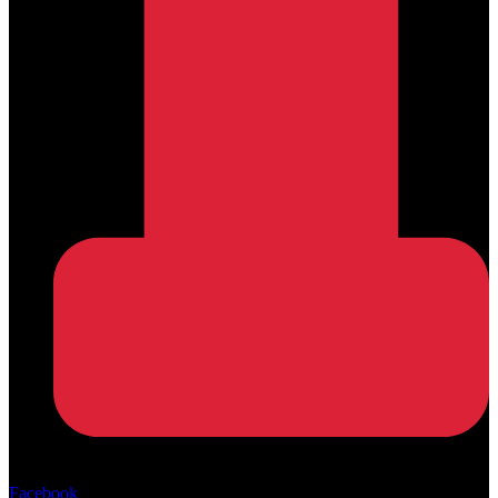
Αρ. ΓΕΜΗ: 162670506000
Facebook