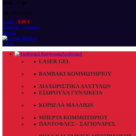
09:00 - 17:00
+30 2394 071684
0
είδη
/
0.00
€
Σύνδεση / εγγραφή
Μενού
0
είδη
Αισθητική
LASER GEL
ΒΑΜΒΆΚΙ ΚΟΜΜΩΤΗΡΊΟΥ
ΔΙΑΧΩΡΙΣΤΙΚΆ ΔΑΧΤΎΛΩΝ
ΕΣΏΡΟΥΧΑ ΓΥΝΑΙΚΕΊΑ
ΚΟΡΔΈΛΑ ΜΑΛΛΙΏΝ
ΜΠΈΡΤΑ ΚΟΜΜΩΤΗΡΊΟΥ
ΠΑΝΤΌΦΛΕΣ - ΣΑΓΙΟΝΆΡΕΣ