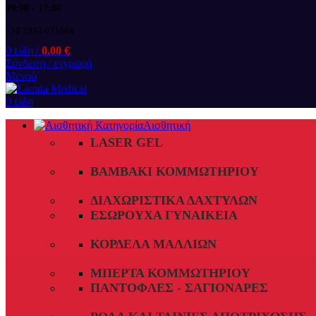
09:00 - 17:00
+30 2394 071684
0
είδη
/
0.00
€
Σύνδεση / εγγραφή
Μενού
0
είδη
Αισθητική
LASER GEL
ΒΑΜΒΆΚΙ ΚΟΜΜΩΤΗΡΊΟΥ
ΔΙΑΧΩΡΙΣΤΙΚΆ ΔΑΧΤΎΛΩΝ
ΕΣΏΡΟΥΧΑ ΓΥΝΑΙΚΕΊΑ
ΚΟΡΔΈΛΑ ΜΑΛΛΙΏΝ
ΜΠΈΡΤΑ ΚΟΜΜΩΤΗΡΊΟΥ
ΠΑΝΤΌΦΛΕΣ - ΣΑΓΙΟΝΆΡΕΣ