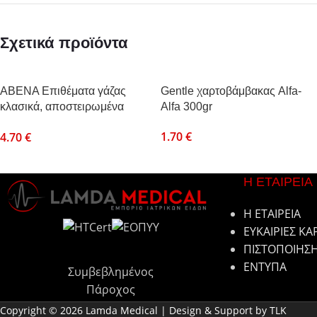
Σχετικά προϊόντα
ABENA Επιθέματα γάζας
Gentle χαρτοβάμβακας Alfa-
κλασικά, αποστειρωμένα
Alfa 300gr
8ply, 5x5cm, (2τεμ/συσκ),
1.70
€
4.70
€
50συσκ.
Η ΕΤΑΙΡΕΙΑ
Η ΕΤΑΙΡΕΙΑ
ΕΥΚΑΙΡΙΕΣ ΚΑ
ΠΙΣΤΟΠΟΙΗΣ
ΕΝΤΥΠΑ
Συμβεβλημένος
Πάροχος
Copyright © 2026 Lamda Medical | Design & Support by TLK