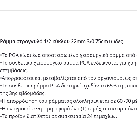
Ράμμα στρογγυλό 1/2 κύκλου 22mm 3/0 75cm ιώδες
•Το PGA είναι ένα αποστειρωμένο χειρουργικό ράμμα από
•Το συνθετικό χειρουργικό ράμμα PGA ενδείκνυται για χρή
επεμβάσεις.
•Απορροφάται και μεταβολίζεται από τον οργανισμό, ως α
•Tο συνθετικό ράμμα PGA διατηρεί σχεδόν το 65% της απα
της 3ης εβδομάδας.
•Η απορρόφηση του ράμματος ολοκληρώνεται σε 60 -90 μέ
•Η αναγραφόμενη τιμή αφορά ένα (1) τεμάχιο του προϊόντ
•Το προϊόν διατίθεται σε συσκευασία 24 τεμαχίων.