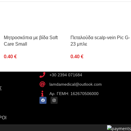
Μητροσκόπια με βίδα Soft
Πεταλούδα scalp-vein Pic G-
Care Small
23 μπλε
0.40
€
0.40
€
+30 2394 071684
lamdamedical@outlook.com
Σ
Αρ. ΓΕΜΗ: 162670506000
ΡΟΙ