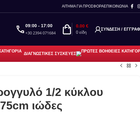
κλειστή λόγω διακοπών.
ΑΙΤΗΜΑ ΓΙΑ ΠΡΟΣΦΟΡΑ
ΕΠΙΚΟΙΝΩΝΙΑ
ετηθούν μετά τις 23/08 κατά
09:00 - 17:00
0.00
€
ΣΎΝΔΕΣΗ / ΕΓΓΡΑ
+30 2394 071684
0
είδη
ΔΙΑΓΝΩΣΤΙΚΈΣ ΣΥΣΚΕΥΈΣ
ρογγυλό 1/2 κύκλου
 75cm ιώδες