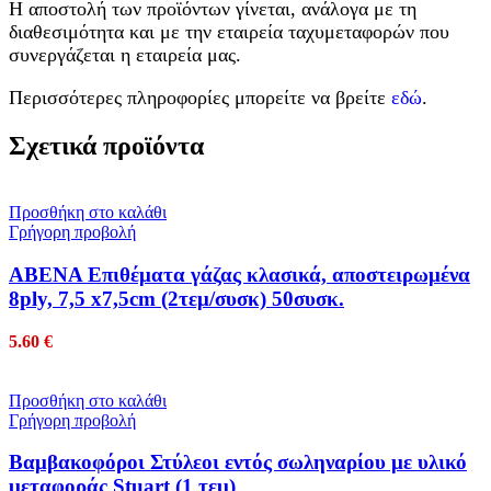
Η αποστολή των προϊόντων γίνεται, ανάλογα με τη
διαθεσιμότητα και με την εταιρεία ταχυμεταφορών που
συνεργάζεται η εταιρεία μας.
Περισσότερες πληροφορίες μπορείτε να βρείτε
εδώ
.
Σχετικά προϊόντα
Προσθήκη στο καλάθι
Γρήγορη προβολή
ABENA Επιθέματα γάζας κλασικά, αποστειρωμένα
8ply, 7,5 x7,5cm (2τεμ/συσκ) 50συσκ.
5.60
€
Προσθήκη στο καλάθι
Γρήγορη προβολή
Βαμβακοφόροι Στύλεοι εντός σωληναρίου με υλικό
μεταφοράς Stuart (1 τεμ)