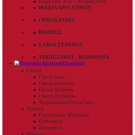
Σειρά One Size - Neopair Prim
ΜΑΞΙΛΆΡΙΑ ΎΠΝΟΥ
ΟΡΘΟΣΤΆΤΕΣ
ΡΆΜΠΕΣ
ΣΆΚΟΙ ΓΕΡΑΝΟΎ
ΤΡΑΠΕΖΆΚΙΑ - ΚΟΜΟΔΊΝΑ
Προστασία
Γάντια
Γάντια latex
Γάντια βινυλίου
Γάντια Διαφανή
Γάντια Νιτρίλιου
Χειρουργικά Γάντια latex
Ένδυση
Εξεταστικές Μπλούζες
Ποδονάρια
Σκουφάκια
Μάσκες