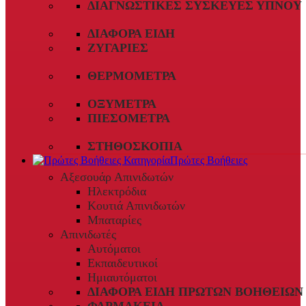
ΔΙΑΓΝΩΣΤΙΚΈΣ ΣΥΣΚΕΥΈΣ ΎΠΝΟΥ
ΔΙΆΦΟΡΑ ΕΊΔΗ
ΖΥΓΑΡΙΈΣ
ΘΕΡΜΌΜΕΤΡΑ
ΟΞΎΜΕΤΡΑ
ΠΙΕΣΌΜΕΤΡΑ
ΣΤΗΘΟΣΚΌΠΙΑ
Πρώτες Βοήθειες
Αξεσουάρ Απινιδωτών
Ηλεκτρόδια
Κουτιά Απινιδωτών
Μπαταρίες
Απινιδωτές
Αυτόματοι
Εκπαιδευτικοί
Ημιαυτόματοι
ΔΙΆΦΟΡΑ ΕΊΔΗ ΠΡΏΤΩΝ ΒΟΗΘΕΙΏΝ