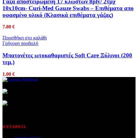
Γάζα αποστειρωμένη 17 κλωστών 8ply/ 2τμχ
10x10cm- Curi-Med Gauze Swabs – Επιθέματα απο
υφασμένο υλικό (Κλασικά επιθέματα γάζας)
7.80
€
Προσθήκη στο καλάθι
Γρήγορη προβολή
Μπατονέτες ωτοκαθαριστές Soft Care Ξύλινοι (200
τεμ.)
1.00
€
Συμβεβλημένος Πάροχος
Η ΕΤΑΙΡΕΙΑ