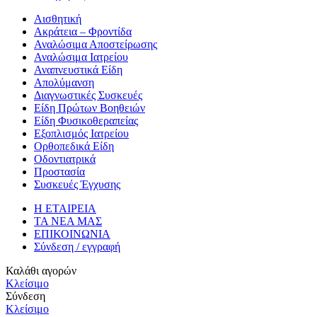
Αισθητική
Ακράτεια – Φροντίδα
Αναλώσιμα Αποστείρωσης
Αναλώσιμα Ιατρείου
Αναπνευστικά Είδη
Απολύμανση
Διαγνωστικές Συσκευές
Είδη Πρώτων Βοηθειών
Είδη Φυσικοθεραπείας
Εξοπλισμός Ιατρείου
Ορθοπεδικά Είδη
Οδοντιατρικά
Προστασία
Συσκευές Έγχυσης
Η ΕΤΑΙΡΕΙΑ
ΤΑ ΝΕΑ ΜΑΣ
ΕΠΙΚΟΙΝΩΝΙΑ
Σύνδεση / εγγραφή
Καλάθι αγορών
Κλείσιμο
Σύνδεση
Κλείσιμο