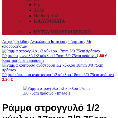
Ffp2
Απλή
Παιδική ffp2
ΚΑΛΎΜΜΑΤΑ
ΚΥΤΊΑ ΜΟΛΥΣΜΑΤΙΚΏΝ
Αρχική σελίδα
/
Αναλώσιμα Ιατρείου
/
Ράμματα
/
Μη
απορροφήσιμα
Ράμμα στρογγυλό 1/2 κύκλου 17mm 5/0 75cm πράσινο
1.80
€
Επιστροφή στα προϊόντα
Ράμμα κόπτουσα ανάστροφη 1/2 κύκλου 18mm 3/0 75cm πράσινο
2.20
€
Ράμμα στρογγυλό 1/2