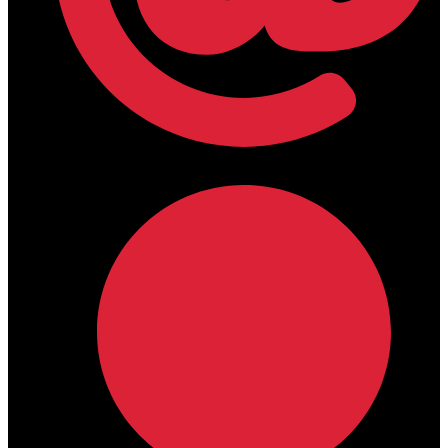
lamdamedical@outlook.com