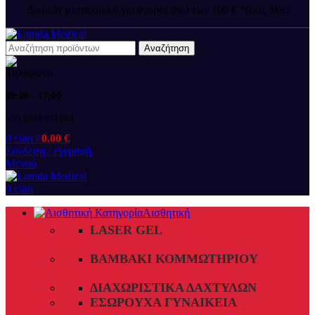
Δωρεάν μεταφορικά για αγορές άνω των 100 € *(εώς 5kg)
Αναζήτηση
09:00 - 17:00
+30 2394 071684
0
είδη
/
0.00
€
Σύνδεση / εγγραφή
Μενού
0
είδη
Αισθητική
LASER GEL
ΒΑΜΒΆΚΙ ΚΟΜΜΩΤΗΡΊΟΥ
ΔΙΑΧΩΡΙΣΤΙΚΆ ΔΑΧΤΎΛΩΝ
ΕΣΏΡΟΥΧΑ ΓΥΝΑΙΚΕΊΑ