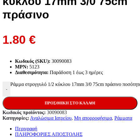
κύκλου 17mm 3/0 75cm
πράσινο
1.80
€
Κωδικός (SKU):
30090083
MPN:
5123
Διαθεσιμότητα:
Παράδoση 1 έως 3 ημέρες
Ράμμα στρογγυλό 1/2 κύκλου 17mm 3/0 75cm πράσινο ποσότητ
-
ΠΡΟΣΘΉΚΗ ΣΤΟ ΚΑΛΆΘΙ
Κωδικός προϊόντος:
30090083
Κατηγορίες:
Αναλώσιμα Ιατρείου
,
Μη απορροφήσιμα
,
Ράμματα
Περιγραφή
ΠΛΗΡΟΦΟΡΙΕΣ ΑΠΟΣΤΟΛΗΣ