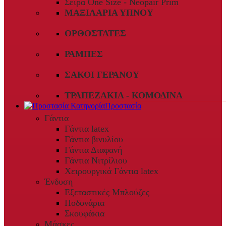
Σειρά One Size - Neopair Prim
ΜΑΞΙΛΆΡΙΑ ΎΠΝΟΥ
ΟΡΘΟΣΤΆΤΕΣ
ΡΆΜΠΕΣ
ΣΆΚΟΙ ΓΕΡΑΝΟΎ
ΤΡΑΠΕΖΆΚΙΑ - ΚΟΜΟΔΊΝΑ
Προστασία
Γάντια
Γάντια latex
Γάντια βινυλίου
Γάντια Διαφανή
Γάντια Νιτρίλιου
Χειρουργικά Γάντια latex
Ένδυση
Εξεταστικές Μπλούζες
Ποδονάρια
Σκουφάκια
Μάσκες