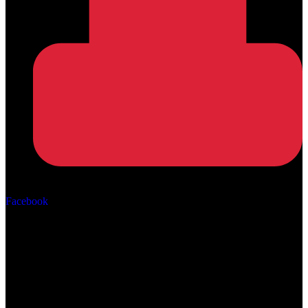
Αρ. ΓΕΜΗ: 162670506000
Facebook