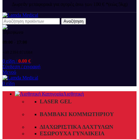
Δωρεάν μεταφορικά για αγορές άνω των 100 € *(εώς 5kg)
Αναζήτηση
09:00 - 17:00
+30 2394 071684
0
είδη
/
0.00
€
Σύνδεση / εγγραφή
Μενού
0
είδη
Αισθητική
LASER GEL
ΒΑΜΒΆΚΙ ΚΟΜΜΩΤΗΡΊΟΥ
ΔΙΑΧΩΡΙΣΤΙΚΆ ΔΑΧΤΎΛΩΝ
ΕΣΏΡΟΥΧΑ ΓΥΝΑΙΚΕΊΑ