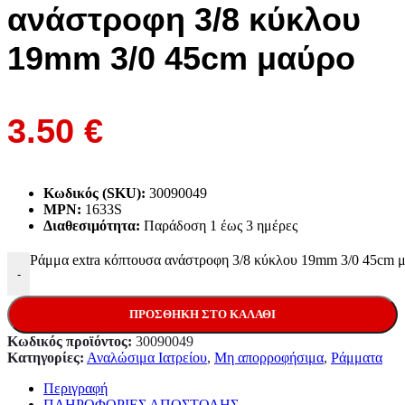
ανάστροφη 3/8 κύκλου
19mm 3/0 45cm μαύρο
3.50
€
Κωδικός (SKU):
30090049
MPN:
1633S
Διαθεσιμότητα:
Παράδoση 1 έως 3 ημέρες
Ράμμα extra κόπτουσα ανάστροφη 3/8 κύκλου 19mm 3/0 45cm 
-
ΠΡΟΣΘΉΚΗ ΣΤΟ ΚΑΛΆΘΙ
Κωδικός προϊόντος:
30090049
Κατηγορίες:
Αναλώσιμα Ιατρείου
,
Μη απορροφήσιμα
,
Ράμματα
Περιγραφή
ΠΛΗΡΟΦΟΡΙΕΣ ΑΠΟΣΤΟΛΗΣ