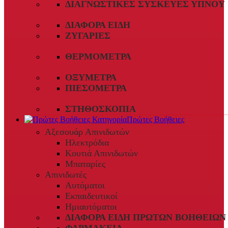
ΔΙΑΓΝΩΣΤΙΚΈΣ ΣΥΣΚΕΥΈΣ ΎΠΝΟΥ
ΔΙΆΦΟΡΑ ΕΊΔΗ
ΖΥΓΑΡΙΈΣ
ΘΕΡΜΌΜΕΤΡΑ
ΟΞΎΜΕΤΡΑ
ΠΙΕΣΌΜΕΤΡΑ
ΣΤΗΘΟΣΚΌΠΙΑ
Πρώτες Βοήθειες
Αξεσουάρ Απινιδωτών
Ηλεκτρόδια
Κουτιά Απινιδωτών
Μπαταρίες
Απινιδωτές
Αυτόματοι
Εκπαιδευτικοί
Ημιαυτόματοι
ΔΙΆΦΟΡΑ ΕΊΔΗ ΠΡΏΤΩΝ ΒΟΗΘΕΙΏΝ