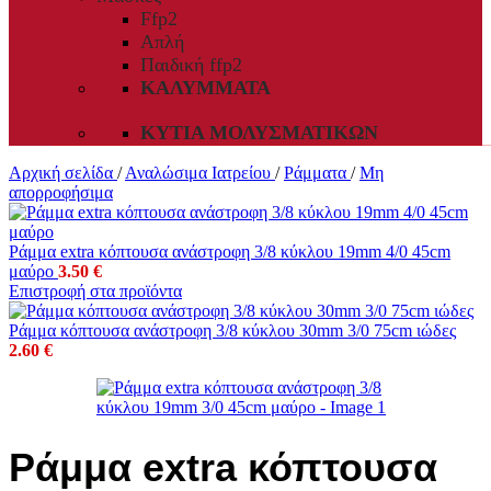
Ffp2
Απλή
Παιδική ffp2
ΚΑΛΎΜΜΑΤΑ
ΚΥΤΊΑ ΜΟΛΥΣΜΑΤΙΚΏΝ
Αρχική σελίδα
/
Αναλώσιμα Ιατρείου
/
Ράμματα
/
Μη
απορροφήσιμα
Ράμμα extra κόπτουσα ανάστροφη 3/8 κύκλου 19mm 4/0 45cm
μαύρο
3.50
€
Επιστροφή στα προϊόντα
Ράμμα κόπτουσα ανάστροφη 3/8 κύκλου 30mm 3/0 75cm ιώδες
2.60
€
Ράμμα extra κόπτουσα