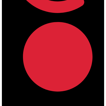
lamdamedical@outlook.com