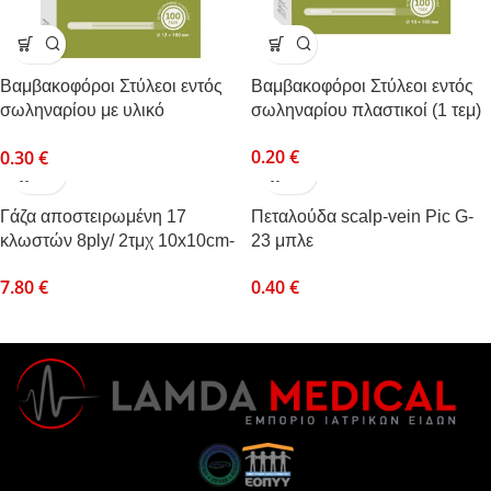
Βαμβακοφόροι Στύλεοι εντός
Βαμβακοφόροι Στύλεοι εντός
σωληναρίου με υλικό
σωληναρίου πλαστικοί (1 τεμ)
μεταφοράς Stuart (1 τεμ)
0.20
€
0.30
€
Γάζα αποστειρωμένη 17
Πεταλούδα scalp-vein Pic G-
κλωστών 8ply/ 2τμχ 10x10cm-
23 μπλε
Curi-Med Gauze Swabs –
0.40
€
7.80
€
Επιθέματα απο υφασμένο
υλικό (Κλασικά επιθέματα
γάζας)