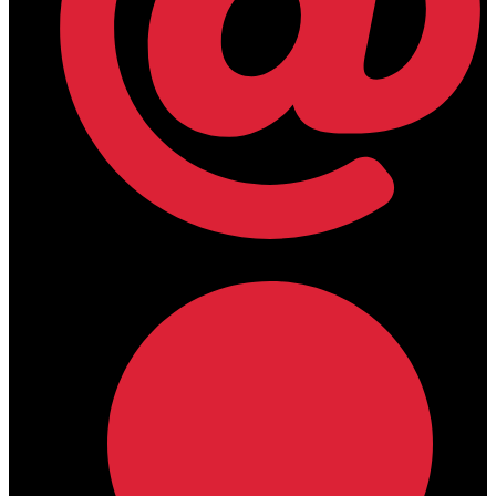
lamdamedical@outlook.com