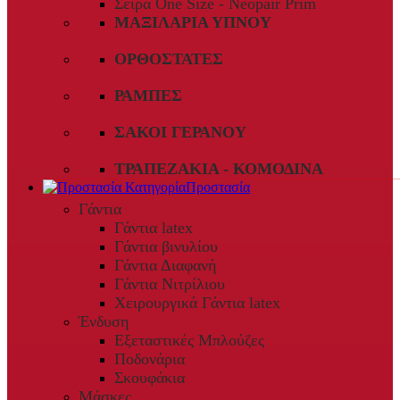
Σειρά One Size - Neopair Prim
ΜΑΞΙΛΆΡΙΑ ΎΠΝΟΥ
ΟΡΘΟΣΤΆΤΕΣ
ΡΆΜΠΕΣ
ΣΆΚΟΙ ΓΕΡΑΝΟΎ
ΤΡΑΠΕΖΆΚΙΑ - ΚΟΜΟΔΊΝΑ
Προστασία
Γάντια
Γάντια latex
Γάντια βινυλίου
Γάντια Διαφανή
Γάντια Νιτρίλιου
Χειρουργικά Γάντια latex
Ένδυση
Εξεταστικές Μπλούζες
Ποδονάρια
Σκουφάκια
Μάσκες