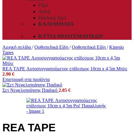
Ffp2
Απλή
Παιδική ffp2
ΚΑΛΎΜΜΑΤΑ
ΚΥΤΊΑ ΜΟΛΥΣΜΑΤΙΚΏΝ
Αρχική σελίδα
/
Ορθοπεδικά Είδη
/
Ορθοπεδικά Είδη
/
Kinesio
Tapes
REA TAPE Αυτοσυγγρατούμενος επίδεσμος 10cm x 4,5m Μπλε
2.90
€
Επιστροφή στα προϊόντα
Σετ Νεφελοποίησης Παιδικό
2.85
€
REA TAPE