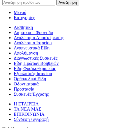
Αναζήτηση
Μενού
Κατηγορίες
Αισθητική
Ακράτεια – Φροντίδα
Αναλώσιμα Αποστείρωσης
Αναλώσιμα Ιατρείου
Αναπνευστικά Είδη
Απολύμανση
Διαγνωστικές Συσκευές
Είδη Πρώτων Βοηθειών
Είδη Φυσικοθεραπείας
Εξοπλισμός Ιατρείου
Ορθοπεδικά Είδη
Οδοντιατρικά
Προστασία
Συσκευές Έγχυσης
Η ΕΤΑΙΡΕΙΑ
ΤΑ ΝΕΑ ΜΑΣ
ΕΠΙΚΟΙΝΩΝΙΑ
Σύνδεση / εγγραφή