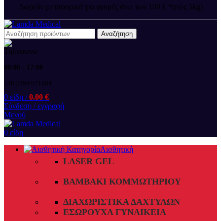
Δωρεάν μεταφορικά για αγορές άνω των 100 € *(εώς 5kg)
Αναζήτηση
09:00 - 17:00
+30 2394 071684
0
είδη
/
0.00
€
Σύνδεση / εγγραφή
Μενού
0
είδη
Αισθητική
LASER GEL
ΒΑΜΒΆΚΙ ΚΟΜΜΩΤΗΡΊΟΥ
ΔΙΑΧΩΡΙΣΤΙΚΆ ΔΑΧΤΎΛΩΝ
ΕΣΏΡΟΥΧΑ ΓΥΝΑΙΚΕΊΑ