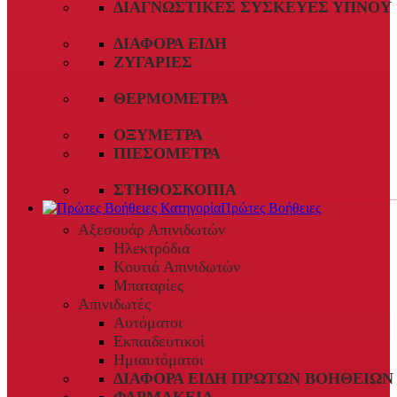
ΔΙΑΓΝΩΣΤΙΚΈΣ ΣΥΣΚΕΥΈΣ ΎΠΝΟΥ
ΔΙΆΦΟΡΑ ΕΊΔΗ
ΖΥΓΑΡΙΈΣ
ΘΕΡΜΌΜΕΤΡΑ
ΟΞΎΜΕΤΡΑ
ΠΙΕΣΌΜΕΤΡΑ
ΣΤΗΘΟΣΚΌΠΙΑ
Πρώτες Βοήθειες
Αξεσουάρ Απινιδωτών
Ηλεκτρόδια
Κουτιά Απινιδωτών
Μπαταρίες
Απινιδωτές
Αυτόματοι
Εκπαιδευτικοί
Ημιαυτόματοι
ΔΙΆΦΟΡΑ ΕΊΔΗ ΠΡΏΤΩΝ ΒΟΗΘΕΙΏΝ