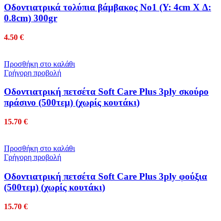
Οδοντιατρικά τολύπια βάμβακος Νο1 (Y: 4cm X Δ:
0.8cm) 300gr
4.50
€
Προσθήκη στο καλάθι
Γρήγορη προβολή
Οδοντιατρική πετσέτα Soft Care Plus 3ply σκούρο
πράσινο (500τεμ) (χωρίς κουτάκι)
15.70
€
Προσθήκη στο καλάθι
Γρήγορη προβολή
Οδοντιατρική πετσέτα Soft Care Plus 3ply φούξια
(500τεμ) (χωρίς κουτάκι)
15.70
€