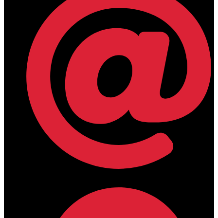
lamdamedical@outlook.com