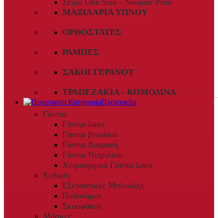
Σειρά One Size - Neopair Prim
ΜΑΞΙΛΆΡΙΑ ΎΠΝΟΥ
ΟΡΘΟΣΤΆΤΕΣ
ΡΆΜΠΕΣ
ΣΆΚΟΙ ΓΕΡΑΝΟΎ
ΤΡΑΠΕΖΆΚΙΑ - ΚΟΜΟΔΊΝΑ
Προστασία
Γάντια
Γάντια latex
Γάντια βινυλίου
Γάντια Διαφανή
Γάντια Νιτρίλιου
Χειρουργικά Γάντια latex
Ένδυση
Εξεταστικές Μπλούζες
Ποδονάρια
Σκουφάκια
Μάσκες