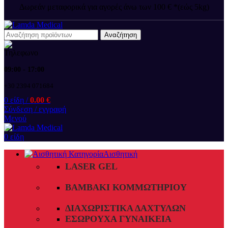
Δωρεάν μεταφορικά για αγορές άνω των 100 € *(εώς 5kg)
Αναζήτηση
09:00 - 17:00
+30 2394 071684
0
είδη
/
0.00
€
Σύνδεση / εγγραφή
Μενού
0
είδη
Αισθητική
LASER GEL
ΒΑΜΒΆΚΙ ΚΟΜΜΩΤΗΡΊΟΥ
ΔΙΑΧΩΡΙΣΤΙΚΆ ΔΑΧΤΎΛΩΝ
ΕΣΏΡΟΥΧΑ ΓΥΝΑΙΚΕΊΑ