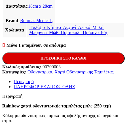
Διαστάσεις
18cm x 28cm
Brand
Bournas Medicals
Γαλάζιο
Κίτρινο
Λαχανί
Λευκό
Μπλέ
Χρώματα
Μπορντώ
Μώβ
Πορτοκαλί
Πράσινο
Ρόζ
Μόνο 1 απομένουν σε απόθεμα
ΠΡΟΣΘΉΚΗ ΣΤΟ ΚΑΛΆΘΙ
Κωδικός προϊόντος:
90200003
Κατηγορίες:
Οδοντιατρικά
,
Χαρτί Οδοντιατρικής Ταμπλέτας
Περιγραφή
ΠΛΗΡΟΦΟΡΙΕΣ ΑΠΟΣΤΟΛΗΣ
Περιγραφή
Rainbow χαρτί οδοντιατρικής ταμπλέτας μπλε (250 τεμ)
Κάλυμμα οδοντιατρικής ταμπλέτας υψηλής αντοχής σε υγρά και
ατμό.