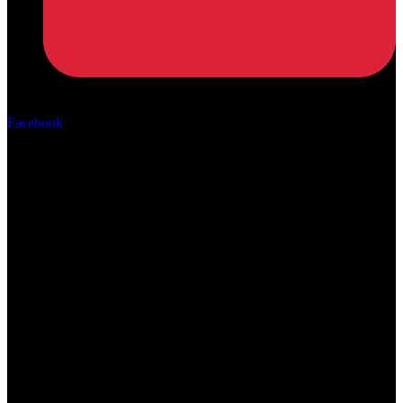
Αρ. ΓΕΜΗ: 162670506000
Facebook