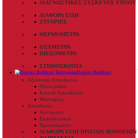
ΔΙΑΓΝΩΣΤΙΚΈΣ ΣΥΣΚΕΥΈΣ ΎΠΝΟΥ
ΔΙΆΦΟΡΑ ΕΊΔΗ
ΖΥΓΑΡΙΈΣ
ΘΕΡΜΌΜΕΤΡΑ
ΟΞΎΜΕΤΡΑ
ΠΙΕΣΌΜΕΤΡΑ
ΣΤΗΘΟΣΚΌΠΙΑ
Πρώτες Βοήθειες
Αξεσουάρ Απινιδωτών
Ηλεκτρόδια
Κουτιά Απινιδωτών
Μπαταρίες
Απινιδωτές
Αυτόματοι
Εκπαιδευτικοί
Ημιαυτόματοι
ΔΙΆΦΟΡΑ ΕΊΔΗ ΠΡΏΤΩΝ ΒΟΗΘΕΙΏΝ