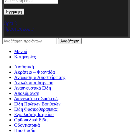
Όροι &
Προϋποθέσεις
Αναζήτηση
Μενού
Κατηγορίες
Αισθητική
Ακράτεια – Φροντίδα
Αναλώσιμα Αποστείρωσης
Αναλώσιμα Ιατρείου
Αναπνευστικά Είδη
Απολύμανση
Διαγνωστικές Συσκευές
Είδη Πρώτων Βοηθειών
Είδη Φυσικοθεραπείας
Εξοπλισμός Ιατρείου
Ορθοπεδικά Είδη
Οδοντιατρικά
Προστασία