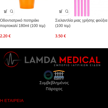
Οδοντιατρικό ποτηράκι
Σιελαντλία μιας χρήσης φούξια
πορτοκαλί 180ml (100 τεμ)
(100 τεμ)
2.20
€
3.50
€
Συμβεβλημένος
Πάροχος
Η ΕΤΑΙΡΕΙΑ