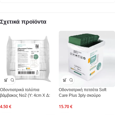
Σχετικά προϊόντα
Οδοντιατρικά τολύπια
Οδοντιατρική πετσέτα Soft
βάμβακος Νο2 (Y: 4cm X Δ:
Care Plus 3ply σκούρο
1cm) 300gr
πράσινο (500τεμ) (χωρίς
4.50
€
15.70
€
κουτάκι)