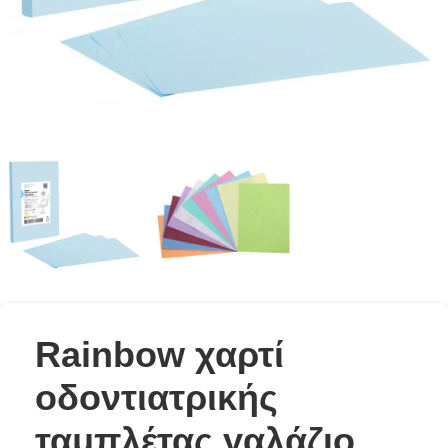
Rainbow χαρτί
οδοντιατρικής
ταμπλέτας γαλάζιο