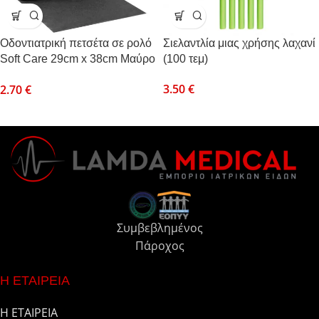
Οδοντιατρική πετσέτα σε ρολό
Σιελαντλία μιας χρήσης λαχανί
Soft Care 29cm x 38cm Μαύρο
(100 τεμ)
(132 τμχ)
3.50
€
2.70
€
Συμβεβλημένος
Πάροχος
Η ΕΤΑΙΡΕΙΑ
Η ΕΤΑΙΡΕΙΑ