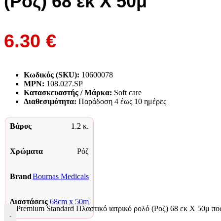
(Ροζ) 68 εκ Χ 50μ
6.30
€
Κωδικός (SKU):
10600078
MPN:
108.027.SP
Κατασκευαστής / Μάρκα:
Soft care
Διαθεσιμότητα:
Παράδoση 4 έως 10 ημέρες
Βάρος
1.2 κ.
Χρώματα
Ρόζ
Brand
Bournas Medicals
Διαστάσεις
68cm x 50m
Premium Standard Πλαστικό ιατρικό ρολό (Ροζ) 68 εκ Χ 50μ πο
-