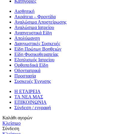
Κατηγορίες
Αισθητική
Ακράτεια – Φροντίδα
Αναλώσιμα Αποστείρωσης
Αναλώσιμα Ιατρείου
Αναπνευστικά Είδη
Απολύμανση
Διαγνωστικές Συσκευές
Είδη Πρώτων Βοηθειών
Είδη Φυσικοθεραπείας
Εξοπλισμός Ιατρείου
Ορθοπεδικά Είδη
Οδοντιατρικά
Προστασία
Συσκευές Έγχυσης
Η ΕΤΑΙΡΕΙΑ
ΤΑ ΝΕΑ ΜΑΣ
ΕΠΙΚΟΙΝΩΝΙΑ
Σύνδεση / εγγραφή
Καλάθι αγορών
Κλείσιμο
Σύνδεση
Κλείσιμο