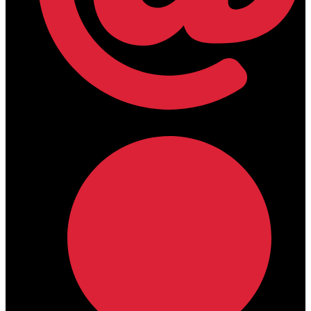
lamdamedical@outlook.com