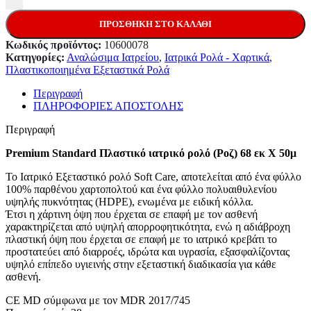
ΠΡΟΣΘΉΚΗ ΣΤΟ ΚΑΛΆΘΙ
Κωδικός προϊόντος:
10600078
Κατηγορίες:
Αναλώσιμα Ιατρείου
,
Ιατρικά Ρολά - Χαρτικά
,
Πλαστικοποιημένα Εξεταστικά Ρολά
Περιγραφή
ΠΛΗΡΟΦΟΡΙΕΣ ΑΠΟΣΤΟΛΗΣ
Περιγραφή
Premium Standard Πλαστικό ιατρικό ρολό (Ροζ) 68 εκ Χ 50μ
Το Ιατρικό Εξεταστικό ρολό Soft Care, αποτελείται από ένα φύλλο
100% παρθένου χαρτοπολτού και ένα φύλλο πολυαιθυλενίου
υψηλής πυκνότητας (HDPE), ενωμένα με ειδική κόλλα.
Έτσι η χάρτινη όψη που έρχεται σε επαφή με τον ασθενή
χαρακτηρίζεται από υψηλή απορροφητικότητα, ενώ η αδιάβροχη
πλαστική όψη που έρχεται σε επαφή με το ιατρικό κρεβάτι το
προστατεύει από διαρροές, ιδρώτα και υγρασία, εξασφαλίζοντας
υψηλό επίπεδο υγιεινής στην εξεταστική διαδικασία για κάθε
ασθενή.
CE MD σύμφωνα με τον MDR 2017/745