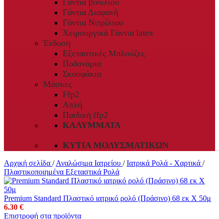
Γάντια βινυλίου
Γάντια Διαφανή
Γάντια Νιτρίλιου
Χειρουργικά Γάντια latex
Ένδυση
Εξεταστικές Μπλούζες
Ποδονάρια
Σκουφάκια
Μάσκες
Ffp2
Απλή
Παιδική ffp2
ΚΑΛΎΜΜΑΤΑ
ΚΥΤΊΑ ΜΟΛΥΣΜΑΤΙΚΏΝ
Αρχική σελίδα
/
Αναλώσιμα Ιατρείου
/
Ιατρικά Ρολά - Χαρτικά
/
Πλαστικοποιημένα Εξεταστικά Ρολά
Premium Standard Πλαστικό ιατρικό ρολό (Πράσινο) 68 εκ Χ 50μ
6.30
€
Επιστροφή στα προϊόντα