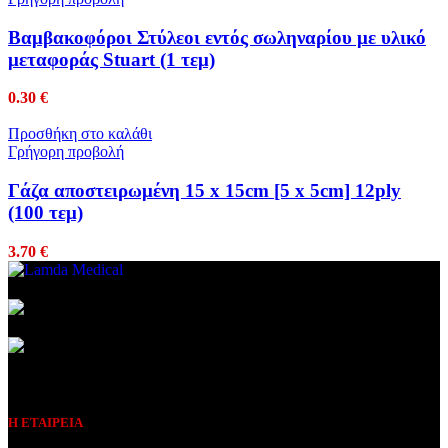
Βαμβακοφόροι Στύλεοι εντός σωληναρίου με υλικό
μεταφοράς Stuart (1 τεμ)
0.30
€
Προσθήκη στο καλάθι
Γρήγορη προβολή
Γάζα αποστειρωμένη 15 x 15cm [5 x 5cm] 12ply
(100 τεμ)
3.70
€
Συμβεβλημένος Πάροχος
Η ΕΤΑΙΡΕΙΑ