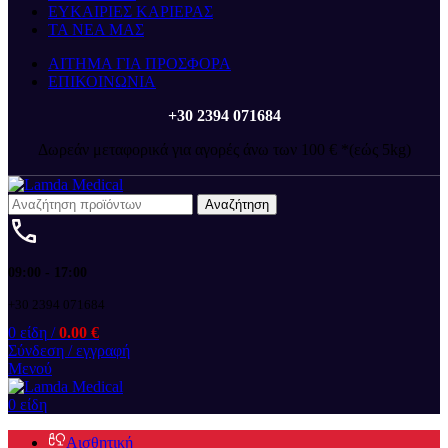
ΕΥΚΑΙΡΙΕΣ ΚΑΡΙΕΡΑΣ
ΤΑ ΝΕΑ ΜΑΣ
ΑΙΤΗΜΑ ΓΙΑ ΠΡΟΣΦΟΡΑ
ΕΠΙΚΟΙΝΩΝΙΑ
+30 2394 071684
Δωρεάν μεταφορικά για αγορές άνω των 100 € *(εώς 5kg)
Αναζήτηση
09:00 - 17:00
+30 2394 071684
0
είδη
/
0.00
€
Σύνδεση / εγγραφή
Μενού
0
είδη
Αισθητική