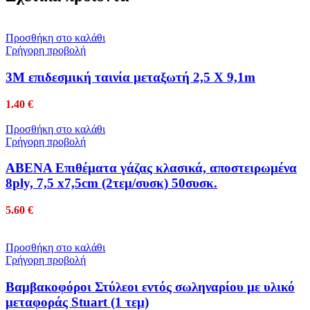
Προσθήκη στο καλάθι
Γρήγορη προβολή
3Μ επιδεσμική ταινία μεταξωτή 2,5 Χ 9,1m
1.40
€
Προσθήκη στο καλάθι
Γρήγορη προβολή
ABENA Επιθέματα γάζας κλασικά, αποστειρωμένα
8ply, 7,5 x7,5cm (2τεμ/συσκ) 50συσκ.
5.60
€
Προσθήκη στο καλάθι
Γρήγορη προβολή
Βαμβακοφόροι Στύλεοι εντός σωληναρίου με υλικό
μεταφοράς Stuart (1 τεμ)