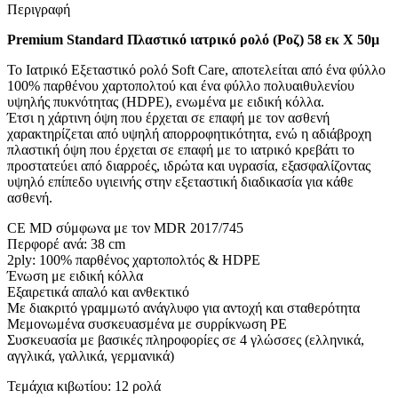
Περιγραφή
Premium Standard Πλαστικό ιατρικό ρολό (Ροζ) 58 εκ Χ 50μ
Το Ιατρικό Εξεταστικό ρολό Soft Care, αποτελείται από ένα φύλλο
100% παρθένου χαρτοπολτού και ένα φύλλο πολυαιθυλενίου
υψηλής πυκνότητας (HDPE), ενωμένα με ειδική κόλλα.
Έτσι η χάρτινη όψη που έρχεται σε επαφή με τον ασθενή
χαρακτηρίζεται από υψηλή απορροφητικότητα, ενώ η αδιάβροχη
πλαστική όψη που έρχεται σε επαφή με το ιατρικό κρεβάτι το
προστατεύει από διαρροές, ιδρώτα και υγρασία, εξασφαλίζοντας
υψηλό επίπεδο υγιεινής στην εξεταστική διαδικασία για κάθε
ασθενή.
CE MD σύμφωνα με τον MDR 2017/745
Περφορέ ανά: 38 cm
2ply: 100% παρθένος χαρτοπολτός & HDPE
Ένωση με ειδική κόλλα
Εξαιρετικά απαλό και ανθεκτικό
Με διακριτό γραμμωτό ανάγλυφο για αντοχή και σταθερότητα
Μεμονωμένα συσκευασμένα με συρρίκνωση PE
Συσκευασία με βασικές πληροφορίες σε 4 γλώσσες (ελληνικά,
αγγλικά, γαλλικά, γερμανικά)
Τεμάχια κιβωτίου: 12 ρολά