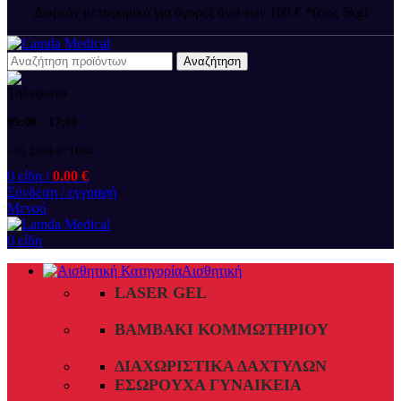
Δωρεάν μεταφορικά για αγορές άνω των 100 € *(εώς 5kg)
Αναζήτηση
09:00 - 17:00
+30 2394 071684
0
είδη
/
0.00
€
Σύνδεση / εγγραφή
Μενού
0
είδη
Αισθητική
LASER GEL
ΒΑΜΒΆΚΙ ΚΟΜΜΩΤΗΡΊΟΥ
ΔΙΑΧΩΡΙΣΤΙΚΆ ΔΑΧΤΎΛΩΝ
ΕΣΏΡΟΥΧΑ ΓΥΝΑΙΚΕΊΑ