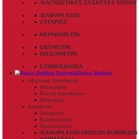
ΔΙΑΓΝΩΣΤΙΚΈΣ ΣΥΣΚΕΥΈΣ ΎΠΝΟΥ
ΔΙΆΦΟΡΑ ΕΊΔΗ
ΖΥΓΑΡΙΈΣ
ΘΕΡΜΌΜΕΤΡΑ
ΟΞΎΜΕΤΡΑ
ΠΙΕΣΌΜΕΤΡΑ
ΣΤΗΘΟΣΚΌΠΙΑ
Πρώτες Βοήθειες
Αξεσουάρ Απινιδωτών
Ηλεκτρόδια
Κουτιά Απινιδωτών
Μπαταρίες
Απινιδωτές
Αυτόματοι
Εκπαιδευτικοί
Ημιαυτόματοι
ΔΙΆΦΟΡΑ ΕΊΔΗ ΠΡΏΤΩΝ ΒΟΗΘΕΙΏΝ