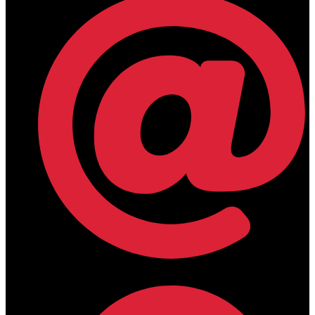
lamdamedical@outlook.com