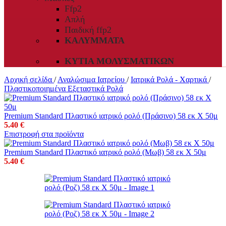
Ffp2
Απλή
Παιδική ffp2
ΚΑΛΎΜΜΑΤΑ
ΚΥΤΊΑ ΜΟΛΥΣΜΑΤΙΚΏΝ
Αρχική σελίδα
/
Αναλώσιμα Ιατρείου
/
Ιατρικά Ρολά - Χαρτικά
/
Πλαστικοποιημένα Εξεταστικά Ρολά
Premium Standard Πλαστικό ιατρικό ρολό (Πράσινο) 58 εκ Χ 50μ
5.40
€
Επιστροφή στα προϊόντα
Premium Standard Πλαστικό ιατρικό ρολό (Μωβ) 58 εκ Χ 50μ
5.40
€