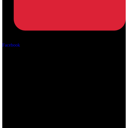
Αρ. ΓΕΜΗ: 162670506000
Facebook