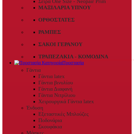
Σειρά One Size - Neopair Prim
ΜΑΞΙΛΆΡΙΑ ΎΠΝΟΥ
ΟΡΘΟΣΤΆΤΕΣ
ΡΆΜΠΕΣ
ΣΆΚΟΙ ΓΕΡΑΝΟΎ
ΤΡΑΠΕΖΆΚΙΑ - ΚΟΜΟΔΊΝΑ
Προστασία
Γάντια
Γάντια latex
Γάντια βινυλίου
Γάντια Διαφανή
Γάντια Νιτρίλιου
Χειρουργικά Γάντια latex
Ένδυση
Εξεταστικές Μπλούζες
Ποδονάρια
Σκουφάκια
Μάσκες