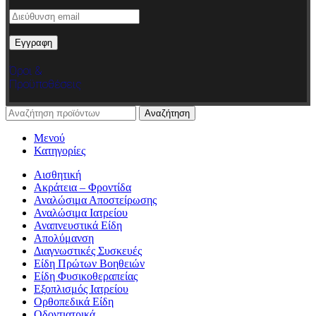
Όροι &
Προϋποθέσεις
Αναζήτηση
Μενού
Κατηγορίες
Αισθητική
Ακράτεια – Φροντίδα
Αναλώσιμα Αποστείρωσης
Αναλώσιμα Ιατρείου
Αναπνευστικά Είδη
Απολύμανση
Διαγνωστικές Συσκευές
Είδη Πρώτων Βοηθειών
Είδη Φυσικοθεραπείας
Εξοπλισμός Ιατρείου
Ορθοπεδικά Είδη
Οδοντιατρικά