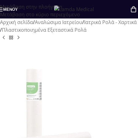
Μετάβαση στην πλοήγηση
Πιθανές παραγγελίες στο ηλεκτρονικό
ΜΕΝΟΎ
Μετάβαση στο κύριο περιεχόμενο
κατάστημα, εκείνη την περίοδο, θα
Αρχική σελίδα
/
Αναλώσιμα Ιατρείου
/
Ιατρικά Ρολά - Χαρτικά
/
Πλαστικοποιημένα Εξεταστικά Ρολά
εξυπηρετηθούν μετά τις 23/08 κατά
προτεραιότητα.