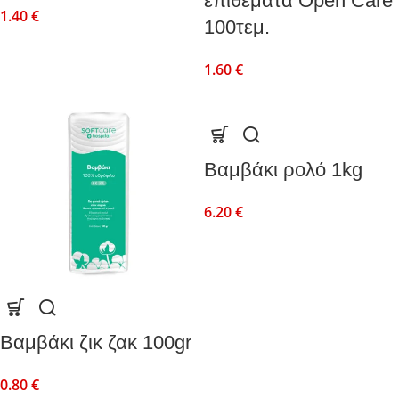
επιθέματα Open Care
1.40
€
100τεμ.
1.60
€
Βαμβάκι ρολό 1kg
6.20
€
Βαμβάκι ζικ ζακ 100gr
0.80
€