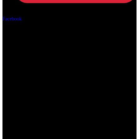
Αρ. ΓΕΜΗ: 162670506000
Facebook