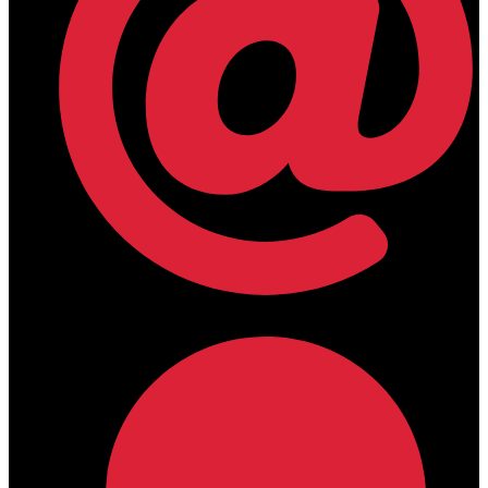
lamdamedical@outlook.com