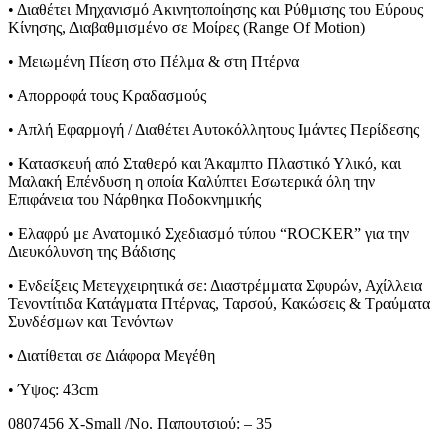
• Διαθέτει Μηχανισμό Ακινητοποίησης και Ρύθμισης του Εύρους
Κίνησης, Διαβαθμισμένο σε Μοίρες (Range Of Motion)
• Μειωμένη Πίεση στο Πέλμα & στη Πτέρνα
• Απορροφά τους Κραδασμούς
• Απλή Εφαρμογή / Διαθέτει Αυτοκόλλητους Ιμάντες Περίδεσης
• Κατασκευή από Σταθερό και Άκαμπτο Πλαστικό Υλικό, και
Μαλακή Επένδυση η οποία Καλύπτει Εσωτερικά όλη την
Επιφάνεια του Νάρθηκα Ποδοκνημικής
• Ελαφρύ με Ανατομικό Σχεδιασμό τύπου “ROCKER” για την
Διευκόλυνση της Βάδισης
• Ενδείξεις Μετεγχειρητικά σε: Διαστρέμματα Σφυρών, Αχίλλεια
Τενοντίτιδα Κατάγματα Πτέρνας, Ταρσού, Κακώσεις & Τραύματα
Συνδέσμων και Τενόντων
• Διατίθεται σε Διάφορα Μεγέθη
• Ύψος: 43cm
0807456 X-Small /Νο. Παπουτσιού: – 35