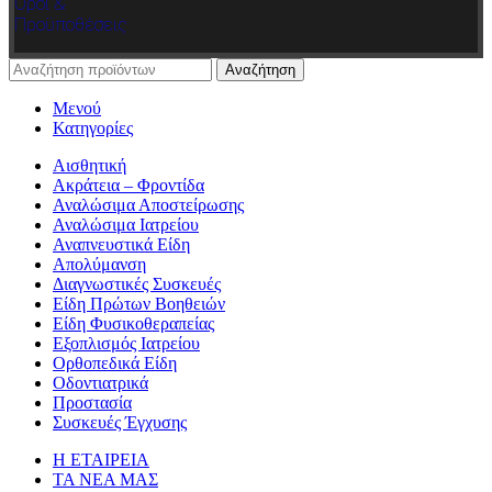
Όροι &
Προϋποθέσεις
Αναζήτηση
Μενού
Κατηγορίες
Αισθητική
Ακράτεια – Φροντίδα
Αναλώσιμα Αποστείρωσης
Αναλώσιμα Ιατρείου
Αναπνευστικά Είδη
Απολύμανση
Διαγνωστικές Συσκευές
Είδη Πρώτων Βοηθειών
Είδη Φυσικοθεραπείας
Εξοπλισμός Ιατρείου
Ορθοπεδικά Είδη
Οδοντιατρικά
Προστασία
Συσκευές Έγχυσης
Η ΕΤΑΙΡΕΙΑ
ΤΑ ΝΕΑ ΜΑΣ