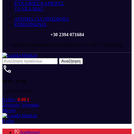
ΕΥΚΑΙΡΙΕΣ ΚΑΡΙΕΡΑΣ
ΤΑ ΝΕΑ ΜΑΣ
ΑΙΤΗΜΑ ΓΙΑ ΠΡΟΣΦΟΡΑ
ΕΠΙΚΟΙΝΩΝΙΑ
+30 2394 071684
Δωρεάν μεταφορικά για αγορές άνω των 100 € *(εώς 5kg)
Αναζήτηση
09:00 - 17:00
+30 2394 071684
0
είδη
/
0.00
€
Σύνδεση / εγγραφή
Μενού
0
είδη
Αισθητική