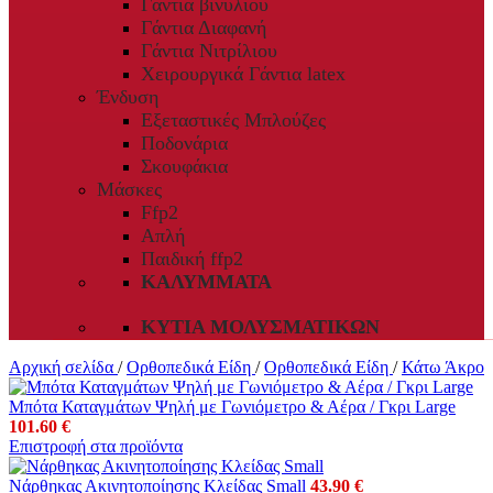
Γάντια βινυλίου
Γάντια Διαφανή
Γάντια Νιτρίλιου
Χειρουργικά Γάντια latex
Ένδυση
Εξεταστικές Μπλούζες
Ποδονάρια
Σκουφάκια
Μάσκες
Ffp2
Απλή
Παιδική ffp2
ΚΑΛΎΜΜΑΤΑ
ΚΥΤΊΑ ΜΟΛΥΣΜΑΤΙΚΏΝ
Αρχική σελίδα
/
Ορθοπεδικά Είδη
/
Ορθοπεδικά Είδη
/
Κάτω Άκρο
Mπότα Καταγμάτων Ψηλή με Γωνιόμετρο & Αέρα / Γκρι Large
101.60
€
Επιστροφή στα προϊόντα
Νάρθηκας Ακινητοποίησης Κλείδας Small
43.90
€