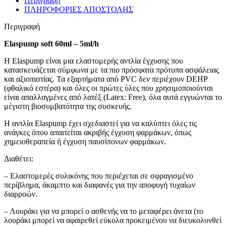
Περιγραφή
ΠΛΗΡΟΦΟΡΙΕΣ ΑΠΟΣΤΟΛΗΣ
Περιγραφή
Elaspump soft 60ml – 5ml/h
Η Elaspump είναι μια ελαστομερής αντλία έγχυσης που
κατασκευάζεται σύμφωνα με τα πιο πρόσφατα πρότυπα ασφάλειας
και αξιοπιστίας. Τα εξαρτήματα από PVC δεν περιέχουν DEHP
(φθαλικό εστέρα) και όλες οι πρώτες ύλες που χρησιμοποιούνται
είναι απαλλαγμένες από λατέξ (Latex: Free), όλα αυτά εγγυώνται το
μέγιστη βιοσυμβατότητα της συσκευής.
Η αντλία Elaspump έχει σχεδιαστεί για να καλύπτει όλες τις
ανάγκες όπου απαιτείται ακριβής έγχυση φαρμάκων, όπως
χημειοθεραπεία ή έγχυση παυσίπονων φαρμάκων.
Διαθέτει:
– Ελαστομερές συλικόνης που περιέχεται σε σφραγισμένο
περίβλημα, άκαμπτο και διαφανές για την αποφυγή τυχαίων
διαρροών.
– Λουράκι για να μπορεί ο ασθενής να το μεταφέρει άνετα (το
λουράκι μπορεί να αφαιρεθεί εύκολα προκειμένου να διευκολυνθεί