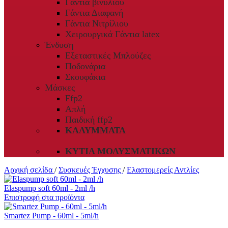
Γάντια βινυλίου
Γάντια Διαφανή
Γάντια Νιτρίλιου
Χειρουργικά Γάντια latex
Ένδυση
Εξεταστικές Μπλούζες
Ποδονάρια
Σκουφάκια
Μάσκες
Ffp2
Απλή
Παιδική ffp2
ΚΑΛΎΜΜΑΤΑ
ΚΥΤΊΑ ΜΟΛΥΣΜΑΤΙΚΏΝ
Αρχική σελίδα
/
Συσκευές Έγχυσης
/
Ελαστομερείς Αντλίες
Elaspump soft 60ml - 2ml /h
Επιστροφή στα προϊόντα
Smartez Pump - 60ml - 5ml/h