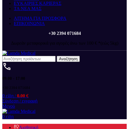
ΕΥΚΑΙΡΙΕΣ ΚΑΡΙΕΡΑΣ
ΤΑ ΝΕΑ ΜΑΣ
ΑΙΤΗΜΑ ΓΙΑ ΠΡΟΣΦΟΡΑ
ΕΠΙΚΟΙΝΩΝΙΑ
+30 2394 071684
Δωρεάν μεταφορικά για αγορές άνω των 100 € *(εώς 5kg)
Αναζήτηση
09:00 - 17:00
+30 2394 071684
0
είδη
/
0.00
€
Σύνδεση / εγγραφή
Μενού
0
είδη
Αισθητική