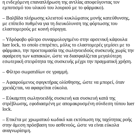
η ενδεχόμενη επαναπλήρωση της αντλίας αποφεύγοντας τον
εμποτισμό του υλικού του λουριού με το φάρμακο).
– Βαλβίδα πλήρωσης κλειστού κυκλώματος μονής κατεύθυνσης,
με επίπεδο πυθμένα για τη διευκόλυνση της φόρτωσης του
ελαστομερούς με κοινή σύριγγα.
– Υδρόφοβο φίλτρο συναρμολογημένο στην αρσενική κάψουλα
luer lock, το οποίο επιτρέπει, μόλις το ελαστομερές γεμίσει με το
φάρμακο, την προετοιμασία της σωληνοειδούς συσκευής χωρίς την
αφαίρεση των καπακιών, ώστε να διασφαλίζεται μεγαλύτερη
εσωτερική στειρότητα της συσκευής μέχρι την πραγματική χρήση.
– Φίλτρο σωµατιδίων σε γραµµή.
– Αφαιρούμενος σφιγκτήρας ολίσθησης, ώστε να μπορεί, όταν
χρειάζεται, να αφαιρείται εύκολα.
– Εύκαμπτη σωληνοειδής συσκευή και συσκευή κατά της
στρέβλωσης, εφοδιασμένη με απομακρυσμένη σύνδεση τύπου luer
lock.
– Ετικέτα με χρωματικό κωδικό και εκτύπωση της ταχύτητας ροής
στην άμεση πρόσβαση του ασθενούς, ώστε να είναι εύκολα
αναγνωρίσιμη.