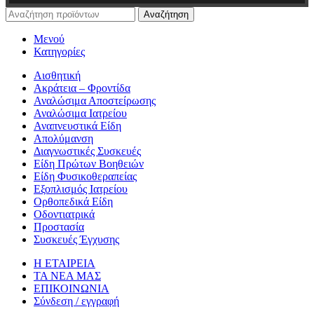
Αναζήτηση
Μενού
Κατηγορίες
Αισθητική
Ακράτεια – Φροντίδα
Αναλώσιμα Αποστείρωσης
Αναλώσιμα Ιατρείου
Αναπνευστικά Είδη
Απολύμανση
Διαγνωστικές Συσκευές
Είδη Πρώτων Βοηθειών
Είδη Φυσικοθεραπείας
Εξοπλισμός Ιατρείου
Ορθοπεδικά Είδη
Οδοντιατρικά
Προστασία
Συσκευές Έγχυσης
Η ΕΤΑΙΡΕΙΑ
ΤΑ ΝΕΑ ΜΑΣ
ΕΠΙΚΟΙΝΩΝΙΑ
Σύνδεση / εγγραφή