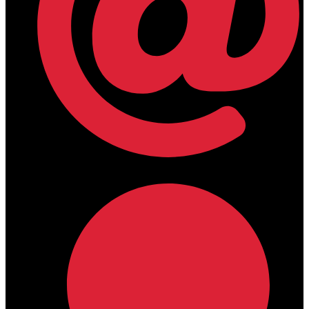
lamdamedical@outlook.com