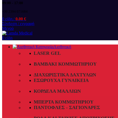
09:00 - 17:00
+30 2394 071684
0
είδη
/
0.00
€
Σύνδεση / εγγραφή
Μενού
0
είδη
Αισθητική
LASER GEL
ΒΑΜΒΆΚΙ ΚΟΜΜΩΤΗΡΊΟΥ
ΔΙΑΧΩΡΙΣΤΙΚΆ ΔΑΧΤΎΛΩΝ
ΕΣΏΡΟΥΧΑ ΓΥΝΑΙΚΕΊΑ
ΚΟΡΔΈΛΑ ΜΑΛΛΙΏΝ
ΜΠΈΡΤΑ ΚΟΜΜΩΤΗΡΊΟΥ
ΠΑΝΤΌΦΛΕΣ - ΣΑΓΙΟΝΆΡΕΣ