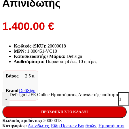
Απινιδωτής
1.400.00
€
Κωδικός (SKU):
20000018
MPN:
1.800451-VC10
Κατασκευαστής / Μάρκα:
Defisign
Διαθεσιμότητα:
Παράδoση 4 έως 10 ημέρες
Βάρος
2.5 κ.
Brand
DefiSign
Defisign LIFE Online Ημιαυτόματος Απινιδωτής ποσότητα
-
ΠΡΟΣΘΉΚΗ ΣΤΟ ΚΑΛΆΘΙ
Κωδικός προϊόντος:
20000018
Κατηγορίες:
Απινιδωτές
,
Είδη Πρώτων Βοηθειών
,
Ημιαυτόματοι