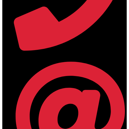
+30 2394 071684