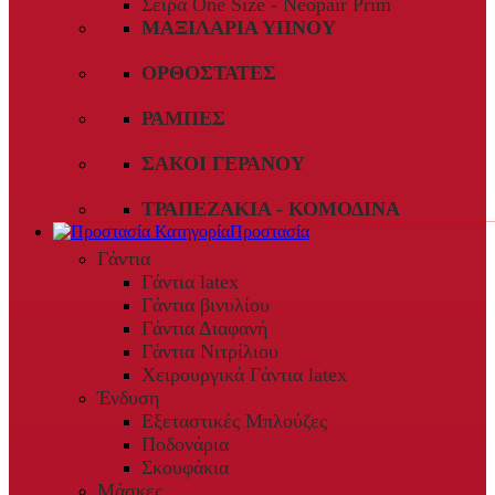
Σειρά One Size - Neopair Prim
ΜΑΞΙΛΆΡΙΑ ΎΠΝΟΥ
ΟΡΘΟΣΤΆΤΕΣ
ΡΆΜΠΕΣ
ΣΆΚΟΙ ΓΕΡΑΝΟΎ
ΤΡΑΠΕΖΆΚΙΑ - ΚΟΜΟΔΊΝΑ
Προστασία
Γάντια
Γάντια latex
Γάντια βινυλίου
Γάντια Διαφανή
Γάντια Νιτρίλιου
Χειρουργικά Γάντια latex
Ένδυση
Εξεταστικές Μπλούζες
Ποδονάρια
Σκουφάκια
Μάσκες