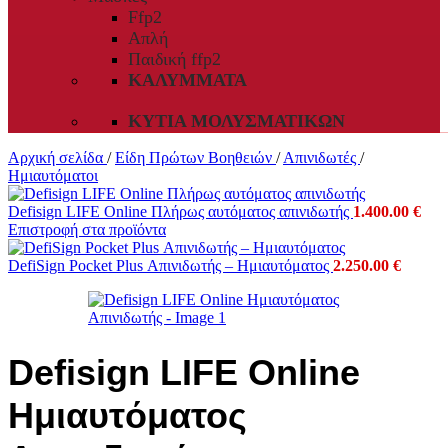
Ffp2
Απλή
Παιδική ffp2
ΚΑΛΎΜΜΑΤΑ
ΚΥΤΊΑ ΜΟΛΥΣΜΑΤΙΚΏΝ
Αρχική σελίδα
/
Είδη Πρώτων Βοηθειών
/
Απινιδωτές
/
Ημιαυτόματοι
Defisign LIFE Online Πλήρως αυτόματος απινιδωτής
1.400.00
€
Επιστροφή στα προϊόντα
DefiSign Pocket Plus Απινιδωτής – Ημιαυτόματος
2.250.00
€
Defisign LIFE Online
Ημιαυτόματος