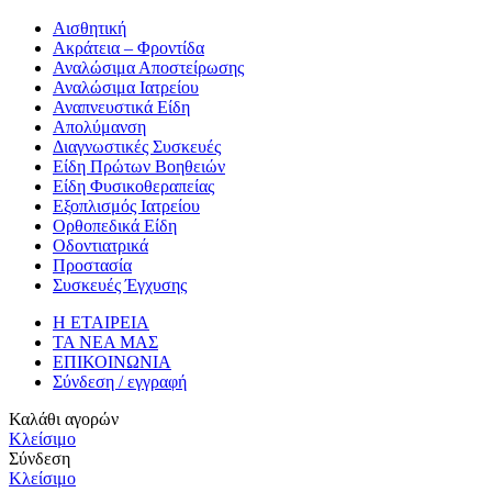
Αισθητική
Ακράτεια – Φροντίδα
Αναλώσιμα Αποστείρωσης
Αναλώσιμα Ιατρείου
Αναπνευστικά Είδη
Απολύμανση
Διαγνωστικές Συσκευές
Είδη Πρώτων Βοηθειών
Είδη Φυσικοθεραπείας
Εξοπλισμός Ιατρείου
Ορθοπεδικά Είδη
Οδοντιατρικά
Προστασία
Συσκευές Έγχυσης
Η ΕΤΑΙΡΕΙΑ
ΤΑ ΝΕΑ ΜΑΣ
ΕΠΙΚΟΙΝΩΝΙΑ
Σύνδεση / εγγραφή
Καλάθι αγορών
Κλείσιμο
Σύνδεση
Κλείσιμο