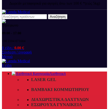
Δωρεάν μεταφορικά για αγορές άνω των 100 € *(εώς 5kg)
Αναζήτηση
09:00 - 17:00
+30 2394 071684
0
είδη
/
0.00
€
Σύνδεση / εγγραφή
Μενού
0
είδη
Αισθητική
LASER GEL
ΒΑΜΒΆΚΙ ΚΟΜΜΩΤΗΡΊΟΥ
ΔΙΑΧΩΡΙΣΤΙΚΆ ΔΑΧΤΎΛΩΝ
ΕΣΏΡΟΥΧΑ ΓΥΝΑΙΚΕΊΑ