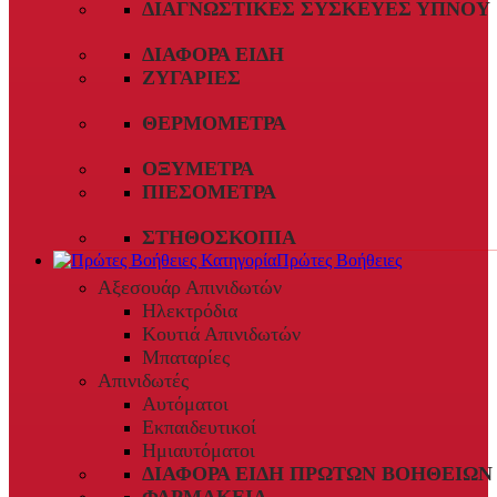
ΔΙΑΓΝΩΣΤΙΚΈΣ ΣΥΣΚΕΥΈΣ ΎΠΝΟΥ
ΔΙΆΦΟΡΑ ΕΊΔΗ
ΖΥΓΑΡΙΈΣ
ΘΕΡΜΌΜΕΤΡΑ
ΟΞΎΜΕΤΡΑ
ΠΙΕΣΌΜΕΤΡΑ
ΣΤΗΘΟΣΚΌΠΙΑ
Πρώτες Βοήθειες
Αξεσουάρ Απινιδωτών
Ηλεκτρόδια
Κουτιά Απινιδωτών
Μπαταρίες
Απινιδωτές
Αυτόματοι
Εκπαιδευτικοί
Ημιαυτόματοι
ΔΙΆΦΟΡΑ ΕΊΔΗ ΠΡΏΤΩΝ ΒΟΗΘΕΙΏΝ