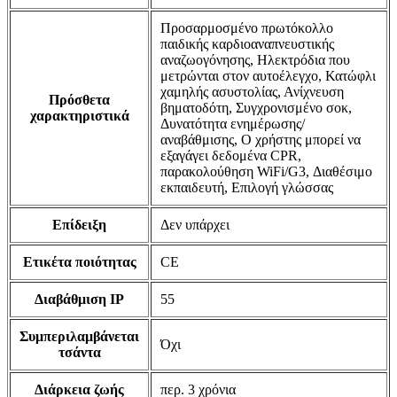
Προσαρμοσμένο πρωτόκολλο
παιδικής καρδιοαναπνευστικής
αναζωογόνησης, Ηλεκτρόδια που
μετρώνται στον αυτοέλεγχο, Κατώφλι
χαμηλής ασυστολίας, Ανίχνευση
Πρόσθετα
βηματοδότη, Συγχρονισμένο σοκ,
χαρακτηριστικά
Δυνατότητα ενημέρωσης/
αναβάθμισης, Ο χρήστης μπορεί να
εξαγάγει δεδομένα CPR,
παρακολούθηση WiFi/G3, Διαθέσιμο
εκπαιδευτή, Επιλογή γλώσσας
Επίδειξη
Δεν υπάρχει
Ετικέτα ποιότητας
CE
Διαβάθμιση IP
55
Συμπεριλαμβάνεται
Όχι
τσάντα
Διάρκεια ζωής
περ. 3 χρόνια