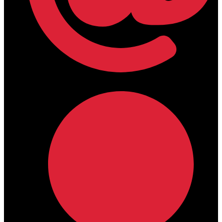
lamdamedical@outlook.com