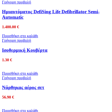
Γρήγορη προβολή
Ημιαυτόματος DefiSing Life Defibrillator Semi-
Automatic
1.400.00
€
Προσθήκη στο καλάθι
Γρήγορη προβολή
Ισοθερμική Κουβέρτα
1.30
€
Προσθήκη στο καλάθι
Γρήγορη προβολή
Νάρθηκας αέρος σετ
56.90
€
Προσθήκη στο καλάθι