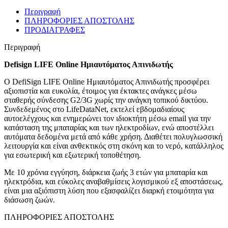
Περιγραφή
ΠΛΗΡΟΦΟΡΙΕΣ ΑΠΟΣΤΟΛΗΣ
ΠΡΟΔΙΑΓΡΑΦΕΣ
Περιγραφή
Defisign LIFE Online Ημιαυτόματος Απινιδωτής
Ο DefiSign LIFE Online Ημιαυτόματος Απινιδωτής προσφέρει
αξιοπιστία και ευκολία, έτοιμος για έκτακτες ανάγκες μέσω
σταθερής σύνδεσης G2/3G χωρίς την ανάγκη τοπικού δικτύου.
Συνδεδεμένος στο LifeDataNet, εκτελεί εβδομαδιαίους
αυτοελέγχους και ενημερώνει τον ιδιοκτήτη μέσω email για την
κατάσταση της μπαταρίας και των ηλεκτροδίων, ενώ αποστέλλει
αυτόματα δεδομένα μετά από κάθε χρήση. Διαθέτει πολυγλωσσική
λειτουργία και είναι ανθεκτικός στη σκόνη και το νερό, κατάλληλος
για εσωτερική και εξωτερική τοποθέτηση.
Με 10 χρόνια εγγύηση, διάρκεια ζωής 3 ετών για μπαταρία και
ηλεκτρόδια, και εύκολες αναβαθμίσεις λογισμικού εξ αποστάσεως,
είναι μια αξιόπιστη λύση που εξασφαλίζει διαρκή ετοιμότητα για
διάσωση ζωών.
ΠΛΗΡΟΦΟΡΙΕΣ ΑΠΟΣΤΟΛΗΣ