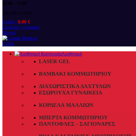
09:00 - 17:00
+30 2394 071684
0
είδη
/
0.00
€
Σύνδεση / εγγραφή
Μενού
0
είδη
Αισθητική
LASER GEL
ΒΑΜΒΆΚΙ ΚΟΜΜΩΤΗΡΊΟΥ
ΔΙΑΧΩΡΙΣΤΙΚΆ ΔΑΧΤΎΛΩΝ
ΕΣΏΡΟΥΧΑ ΓΥΝΑΙΚΕΊΑ
ΚΟΡΔΈΛΑ ΜΑΛΛΙΏΝ
ΜΠΈΡΤΑ ΚΟΜΜΩΤΗΡΊΟΥ
ΠΑΝΤΌΦΛΕΣ - ΣΑΓΙΟΝΆΡΕΣ