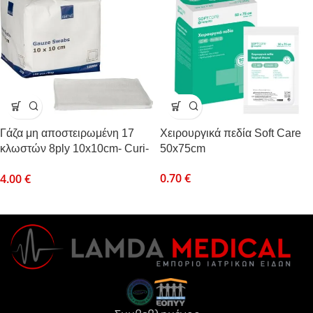
Γάζα μη αποστειρωμένη 17
Χειρουργικά πεδία Soft Care
κλωστών 8ply 10x10cm- Curi-
50x75cm
Med Gauze Swabs –
0.70
€
4.00
€
Επιθέματα απο υφασμένο
υλικό (Κλασικά επιθέματα
γάζας)