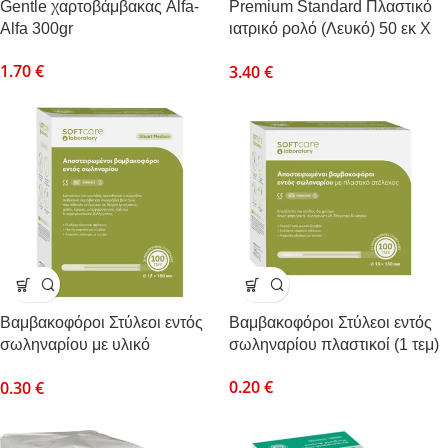
Gentle χαρτοβάμβακας Alfa-
Premium Standard Πλαστικό
Alfa 300gr
ιατρικό ρολό (Λευκό) 50 εκ Χ
50μ
1.70
€
3.40
€
Βαμβακοφόροι Στύλεοι εντός
Βαμβακοφόροι Στύλεοι εντός
σωληναρίου με υλικό
σωληναρίου πλαστικοί (1 τεμ)
μεταφοράς Stuart (1 τεμ)
0.20
€
0.30
€