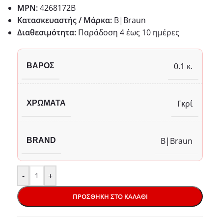
MPN:
4268172B
Κατασκευαστής / Μάρκα:
B|Braun
Διαθεσιμότητα:
Παράδoση 4 έως 10 ημέρες
0.1 κ.
ΒΆΡΟΣ
Γκρί
ΧΡΏΜΑΤΑ
B|Braun
BRAND
-
+
ΠΡΟΣΘΉΚΗ ΣΤΟ ΚΑΛΆΘΙ