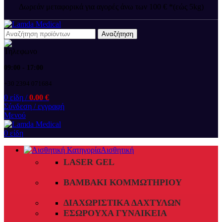
Δωρεάν μεταφορικά για αγορές άνω των 100 € *(εώς 5kg)
Αναζήτηση
09:00 - 17:00
+30 2394 071684
0
είδη
/
0.00
€
Σύνδεση / εγγραφή
Μενού
0
είδη
Αισθητική
LASER GEL
ΒΑΜΒΆΚΙ ΚΟΜΜΩΤΗΡΊΟΥ
ΔΙΑΧΩΡΙΣΤΙΚΆ ΔΑΧΤΎΛΩΝ
ΕΣΏΡΟΥΧΑ ΓΥΝΑΙΚΕΊΑ