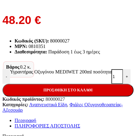
48.20
€
Κωδικός (SKU):
80000027
MPN:
0810351
Διαθεσιμότητα:
Παράδoση 1 έως 3 ημέρες
Βάρος
0.2 κ.
Υγραντήρας Οξυγόνου MEDIWET 200ml ποσότητα
-
+
ΠΡΟΣΘΉΚΗ ΣΤΟ ΚΑΛΆΘΙ
Κωδικός προϊόντος:
80000027
Κατηγορίες:
Αναπνευστικά Είδη
,
Φιάλες Οξυγονοθεραπείας-
Αξεσουάρ
Περιγραφή
ΠΛΗΡΟΦΟΡΙΕΣ ΑΠΟΣΤΟΛΗΣ