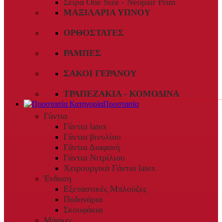
Σειρά One Size - Neopair Prim
ΜΑΞΙΛΆΡΙΑ ΎΠΝΟΥ
ΟΡΘΟΣΤΆΤΕΣ
ΡΆΜΠΕΣ
ΣΆΚΟΙ ΓΕΡΑΝΟΎ
ΤΡΑΠΕΖΆΚΙΑ - ΚΟΜΟΔΊΝΑ
Προστασία
Γάντια
Γάντια latex
Γάντια βινυλίου
Γάντια Διαφανή
Γάντια Νιτρίλιου
Χειρουργικά Γάντια latex
Ένδυση
Εξεταστικές Μπλούζες
Ποδονάρια
Σκουφάκια
Μάσκες