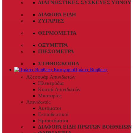
ΔΙΑΓΝΩΣΤΙΚΈΣ ΣΥΣΚΕΥΈΣ ΎΠΝΟΥ
ΔΙΆΦΟΡΑ ΕΊΔΗ
ΖΥΓΑΡΙΈΣ
ΘΕΡΜΌΜΕΤΡΑ
ΟΞΎΜΕΤΡΑ
ΠΙΕΣΌΜΕΤΡΑ
ΣΤΗΘΟΣΚΌΠΙΑ
Πρώτες Βοήθειες
Αξεσουάρ Απινιδωτών
Ηλεκτρόδια
Κουτιά Απινιδωτών
Μπαταρίες
Απινιδωτές
Αυτόματοι
Εκπαιδευτικοί
Ημιαυτόματοι
ΔΙΆΦΟΡΑ ΕΊΔΗ ΠΡΏΤΩΝ ΒΟΗΘΕΙΏΝ