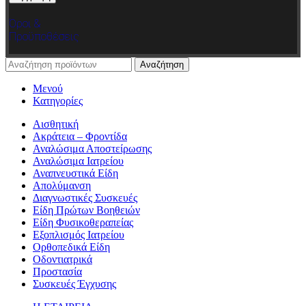
Όροι &
Προϋποθέσεις
Αναζήτηση
Μενού
Κατηγορίες
Αισθητική
Ακράτεια – Φροντίδα
Αναλώσιμα Αποστείρωσης
Αναλώσιμα Ιατρείου
Αναπνευστικά Είδη
Απολύμανση
Διαγνωστικές Συσκευές
Είδη Πρώτων Βοηθειών
Είδη Φυσικοθεραπείας
Εξοπλισμός Ιατρείου
Ορθοπεδικά Είδη
Οδοντιατρικά
Προστασία
Συσκευές Έγχυσης