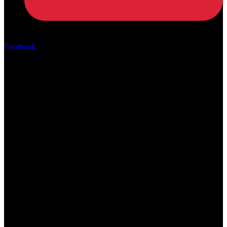
Αρ. ΓΕΜΗ: 162670506000
Facebook