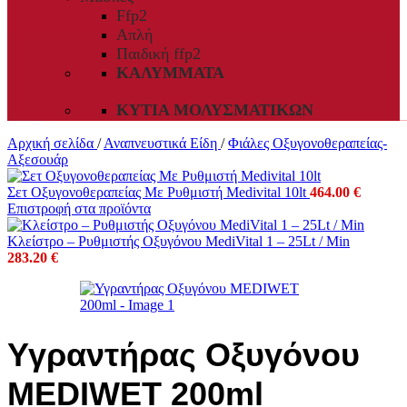
Ffp2
Απλή
Παιδική ffp2
ΚΑΛΎΜΜΑΤΑ
ΚΥΤΊΑ ΜΟΛΥΣΜΑΤΙΚΏΝ
Αρχική σελίδα
/
Αναπνευστικά Είδη
/
Φιάλες Οξυγονοθεραπείας-
Αξεσουάρ
Σετ Οξυγονοθεραπείας Με Ρυθμιστή Medivital 10lt
464.00
€
Επιστροφή στα προϊόντα
Κλείστρο – Ρυθμιστής Οξυγόνου MediVital 1 – 25Lt / Min
283.20
€
Υγραντήρας Οξυγόνου
MEDIWET 200ml