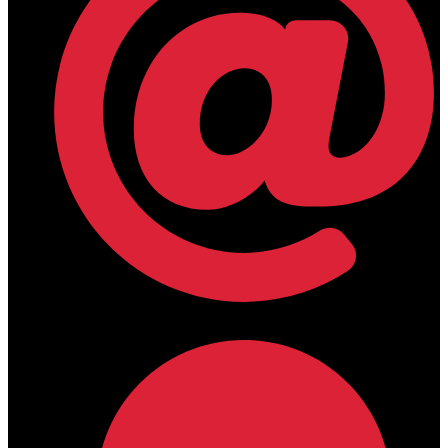
lamdamedical@outlook.com