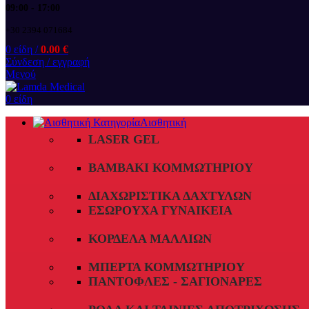
09:00 - 17:00
+30 2394 071684
0
είδη
/
0.00
€
Σύνδεση / εγγραφή
Μενού
0
είδη
Αισθητική
LASER GEL
ΒΑΜΒΆΚΙ ΚΟΜΜΩΤΗΡΊΟΥ
ΔΙΑΧΩΡΙΣΤΙΚΆ ΔΑΧΤΎΛΩΝ
ΕΣΏΡΟΥΧΑ ΓΥΝΑΙΚΕΊΑ
ΚΟΡΔΈΛΑ ΜΑΛΛΙΏΝ
ΜΠΈΡΤΑ ΚΟΜΜΩΤΗΡΊΟΥ
ΠΑΝΤΌΦΛΕΣ - ΣΑΓΙΟΝΆΡΕΣ