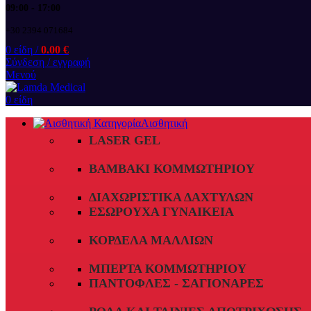
09:00 - 17:00
+30 2394 071684
0
είδη
/
0.00
€
Σύνδεση / εγγραφή
Μενού
0
είδη
Αισθητική
LASER GEL
ΒΑΜΒΆΚΙ ΚΟΜΜΩΤΗΡΊΟΥ
ΔΙΑΧΩΡΙΣΤΙΚΆ ΔΑΧΤΎΛΩΝ
ΕΣΏΡΟΥΧΑ ΓΥΝΑΙΚΕΊΑ
ΚΟΡΔΈΛΑ ΜΑΛΛΙΏΝ
ΜΠΈΡΤΑ ΚΟΜΜΩΤΗΡΊΟΥ
ΠΑΝΤΌΦΛΕΣ - ΣΑΓΙΟΝΆΡΕΣ