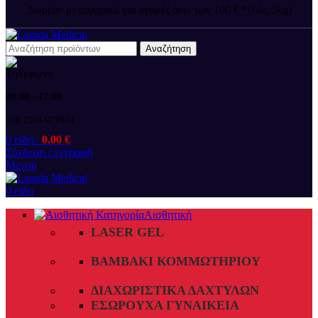
Δωρεάν μεταφορικά για αγορές άνω των 100 € *(εώς 5kg)
Αναζήτηση
09:00 - 17:00
+30 2394 071684
0
είδη
/
0.00
€
Σύνδεση / εγγραφή
Μενού
0
είδη
Αισθητική
LASER GEL
ΒΑΜΒΆΚΙ ΚΟΜΜΩΤΗΡΊΟΥ
ΔΙΑΧΩΡΙΣΤΙΚΆ ΔΑΧΤΎΛΩΝ
ΕΣΏΡΟΥΧΑ ΓΥΝΑΙΚΕΊΑ