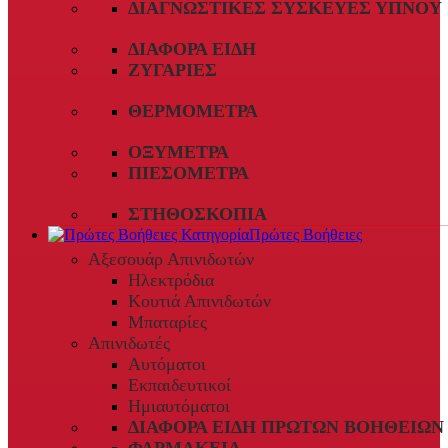
ΔΙΑΓΝΩΣΤΙΚΈΣ ΣΥΣΚΕΥΈΣ ΎΠΝΟΥ
ΔΙΆΦΟΡΑ ΕΊΔΗ
ΖΥΓΑΡΙΈΣ
ΘΕΡΜΌΜΕΤΡΑ
ΟΞΎΜΕΤΡΑ
ΠΙΕΣΌΜΕΤΡΑ
ΣΤΗΘΟΣΚΌΠΙΑ
Πρώτες Βοήθειες
Αξεσουάρ Απινιδωτών
Ηλεκτρόδια
Κουτιά Απινιδωτών
Μπαταρίες
Απινιδωτές
Αυτόματοι
Εκπαιδευτικοί
Ημιαυτόματοι
ΔΙΆΦΟΡΑ ΕΊΔΗ ΠΡΏΤΩΝ ΒΟΗΘΕΙΏΝ