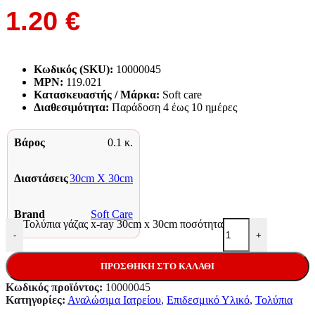
1.20
€
Κωδικός (SKU):
10000045
MPN:
119.021
Κατασκευαστής / Μάρκα:
Soft care
Διαθεσιμότητα:
Παράδoση 4 έως 10 ημέρες
Βάρος
0.1 κ.
Διαστάσεις
30cm X 30cm
Brand
Soft Care
Τολύπια γάζας x-ray 30cm x 30cm ποσότητα
-
+
ΠΡΟΣΘΉΚΗ ΣΤΟ ΚΑΛΆΘΙ
Κωδικός προϊόντος:
10000045
Κατηγορίες:
Αναλώσιμα Ιατρείου
,
Επιδεσμικό Υλικό
,
Τολύπια