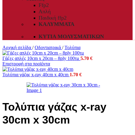
Ffp2
Απλή
Παιδική ffp2
ΚΑΛΎΜΜΑΤΑ
ΚΥΤΊΑ ΜΟΛΥΣΜΑΤΙΚΏΝ
Αρχική σελίδα
/
Οδοντιατρικά
/
Τολύπια
Γάζες απλές 10cm x 20cm – 8ply 100τμ
5.70
€
Επιστροφή στα προϊόντα
Τολύπια γάζας x-ray 40cm x 40cm
1.70
€
Τολύπια γάζας x-ray
30cm x 30cm