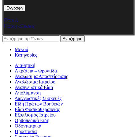
Όροι &
Προϋποθέσεις
Αναζήτηση
Μενού
Κατηγορίες
Αισθητική
Ακράτεια – Φροντίδα
Αναλώσιμα Αποστείρωσης
Αναλώσιμα Ιατρείου
Αναπνευστικά Είδη
Απολύμανση
Διαγνωστικές Συσκευές
Είδη Πρώτων Βοηθειών
Είδη Φυσικοθεραπείας
Εξοπλισμός Ιατρείου
Ορθοπεδικά Είδη
Οδοντιατρικά
Προστασία
Συσκευές Έγχυσης