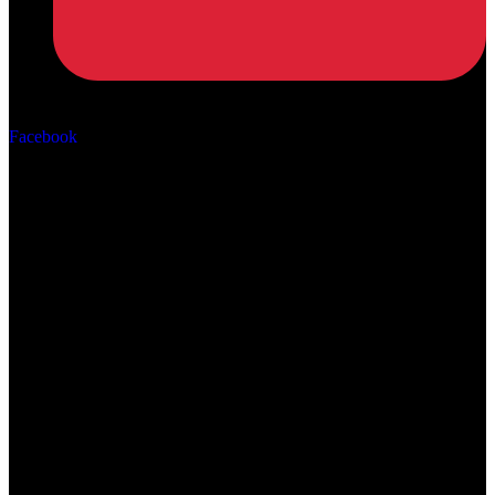
Αρ. ΓΕΜΗ: 162670506000
Facebook