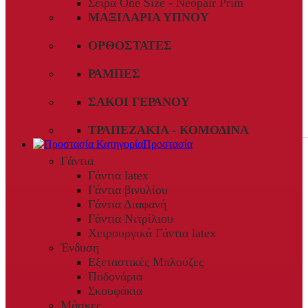
Σειρά One Size - Neopair Prim
ΜΑΞΙΛΆΡΙΑ ΎΠΝΟΥ
ΟΡΘΟΣΤΆΤΕΣ
ΡΆΜΠΕΣ
ΣΆΚΟΙ ΓΕΡΑΝΟΎ
ΤΡΑΠΕΖΆΚΙΑ - ΚΟΜΟΔΊΝΑ
Προστασία
Γάντια
Γάντια latex
Γάντια βινυλίου
Γάντια Διαφανή
Γάντια Νιτρίλιου
Χειρουργικά Γάντια latex
Ένδυση
Εξεταστικές Μπλούζες
Ποδονάρια
Σκουφάκια
Μάσκες