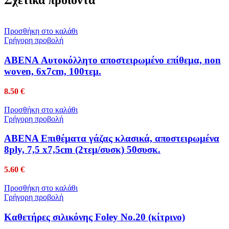
Σχετικά προϊόντα
Προσθήκη στο καλάθι
Γρήγορη προβολή
ABENA Αυτοκόλλητο αποστειρωμένο επίθεμα, non
woven, 6x7cm, 100τεμ.
8.50
€
Προσθήκη στο καλάθι
Γρήγορη προβολή
ABENA Επιθέματα γάζας κλασικά, αποστειρωμένα
8ply, 7,5 x7,5cm (2τεμ/συσκ) 50συσκ.
5.60
€
Προσθήκη στο καλάθι
Γρήγορη προβολή
Καθετήρες σιλικόνης Foley No.20 (κίτρινο)