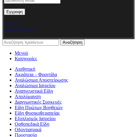
Όροι &
Προϋποθέσεις
Αναζήτηση
Μενού
Κατηγορίες
Αισθητική
Ακράτεια – Φροντίδα
Αναλώσιμα Αποστείρωσης
Αναλώσιμα Ιατρείου
Αναπνευστικά Είδη
Απολύμανση
Διαγνωστικές Συσκευές
Είδη Πρώτων Βοηθειών
Είδη Φυσικοθεραπείας
Εξοπλισμός Ιατρείου
Ορθοπεδικά Είδη
Οδοντιατρικά
Προστασία