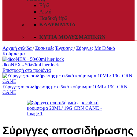
Ffp2
Απλή
Παιδική ffp2
ΚΑΛΎΜΜΑΤΑ
ΚΥΤΊΑ ΜΟΛΥΣΜΑΤΙΚΏΝ
Αρχική σελίδα
/
Συσκευές Έγχυσης
/
Σύριγγες Με Ειδικό
Κούμπωμα
dicoNEX - 50/60ml luer lock
Επιστροφή στα προϊόντα
Σύριγγες αποσιδήρωσης με ειδικό κούμπωμα 10ML/ 19G CRN
CANE
Σύριγγες αποσιδήρωσης