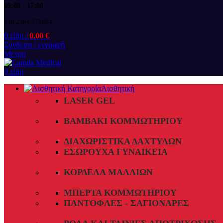
09:00 - 17:00
+30 2394 071684
0
είδη
/
0.00
€
Σύνδεση / εγγραφή
Μενού
0
είδη
Αισθητική
LASER GEL
ΒΑΜΒΆΚΙ ΚΟΜΜΩΤΗΡΊΟΥ
ΔΙΑΧΩΡΙΣΤΙΚΆ ΔΑΧΤΎΛΩΝ
ΕΣΏΡΟΥΧΑ ΓΥΝΑΙΚΕΊΑ
ΚΟΡΔΈΛΑ ΜΑΛΛΙΏΝ
ΜΠΈΡΤΑ ΚΟΜΜΩΤΗΡΊΟΥ
ΠΑΝΤΌΦΛΕΣ - ΣΑΓΙΟΝΆΡΕΣ