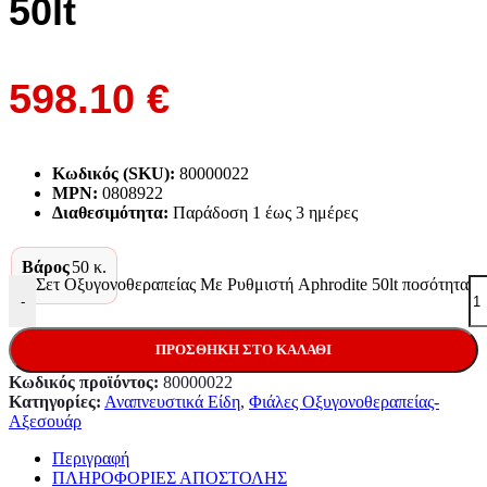
50lt
598.10
€
Κωδικός (SKU):
80000022
MPN:
0808922
Διαθεσιμότητα:
Παράδoση 1 έως 3 ημέρες
Βάρος
50 κ.
Σετ Οξυγονοθεραπείας Με Ρυθμιστή Aphrodite 50lt ποσότητα
-
ΠΡΟΣΘΉΚΗ ΣΤΟ ΚΑΛΆΘΙ
Κωδικός προϊόντος:
80000022
Κατηγορίες:
Αναπνευστικά Είδη
,
Φιάλες Οξυγονοθεραπείας-
Αξεσουάρ
Περιγραφή
ΠΛΗΡΟΦΟΡΙΕΣ ΑΠΟΣΤΟΛΗΣ