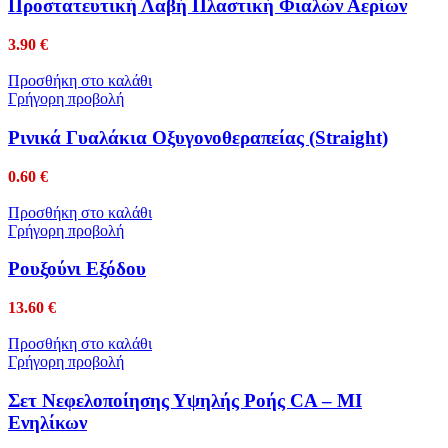
Προστατευτική Λαβή Πλαστική Φιαλών Αερίων
3.90
€
Προσθήκη στο καλάθι
Γρήγορη προβολή
Ρινικά Γυαλάκια Οξυγονοθεραπείας (Straight)
0.60
€
Προσθήκη στο καλάθι
Γρήγορη προβολή
Ρουξούνι Εξόδου
13.60
€
Προσθήκη στο καλάθι
Γρήγορη προβολή
Σετ Νεφελοποίησης Υψηλής Ροής CA – MI
Ενηλίκων