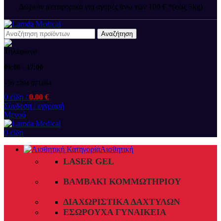
Δωρεάν μεταφορικά για αγορές άνω των 100 € *(εώς 5kg)
Αναζήτηση
09:00 - 17:00
+30 2394 071684
0
είδη
/
0.00
€
Σύνδεση / εγγραφή
Μενού
0
είδη
Αισθητική
LASER GEL
ΒΑΜΒΆΚΙ ΚΟΜΜΩΤΗΡΊΟΥ
ΔΙΑΧΩΡΙΣΤΙΚΆ ΔΑΧΤΎΛΩΝ
ΕΣΏΡΟΥΧΑ ΓΥΝΑΙΚΕΊΑ