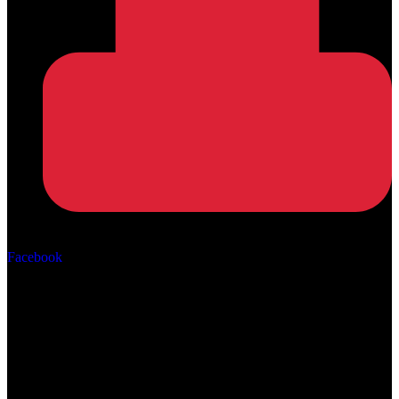
Αρ. ΓΕΜΗ: 162670506000
Facebook