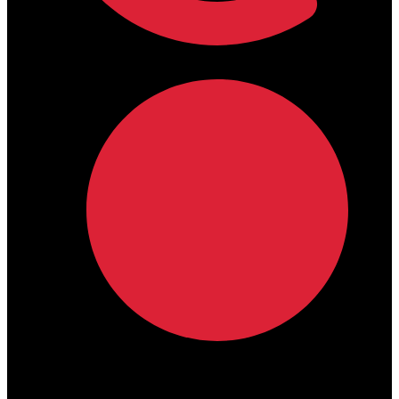
lamdamedical@outlook.com