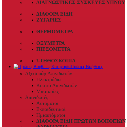
ΔΙΑΓΝΩΣΤΙΚΈΣ ΣΥΣΚΕΥΈΣ ΎΠΝΟΥ
ΔΙΆΦΟΡΑ ΕΊΔΗ
ΖΥΓΑΡΙΈΣ
ΘΕΡΜΌΜΕΤΡΑ
ΟΞΎΜΕΤΡΑ
ΠΙΕΣΌΜΕΤΡΑ
ΣΤΗΘΟΣΚΌΠΙΑ
Πρώτες Βοήθειες
Αξεσουάρ Απινιδωτών
Ηλεκτρόδια
Κουτιά Απινιδωτών
Μπαταρίες
Απινιδωτές
Αυτόματοι
Εκπαιδευτικοί
Ημιαυτόματοι
ΔΙΆΦΟΡΑ ΕΊΔΗ ΠΡΏΤΩΝ ΒΟΗΘΕΙΏΝ