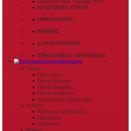
Σειρά One Size - Neopair Prim
ΜΑΞΙΛΆΡΙΑ ΎΠΝΟΥ
ΟΡΘΟΣΤΆΤΕΣ
ΡΆΜΠΕΣ
ΣΆΚΟΙ ΓΕΡΑΝΟΎ
ΤΡΑΠΕΖΆΚΙΑ - ΚΟΜΟΔΊΝΑ
Προστασία
Γάντια
Γάντια latex
Γάντια βινυλίου
Γάντια Διαφανή
Γάντια Νιτρίλιου
Χειρουργικά Γάντια latex
Ένδυση
Εξεταστικές Μπλούζες
Ποδονάρια
Σκουφάκια
Μάσκες