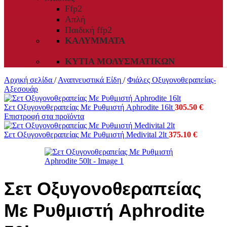
Ffp2
Απλή
Παιδική ffp2
ΚΑΛΎΜΜΑΤΑ
ΚΥΤΊΑ ΜΟΛΥΣΜΑΤΙΚΏΝ
Αρχική σελίδα
/
Αναπνευστικά Είδη
/
Φιάλες Οξυγονοθεραπείας-
Αξεσουάρ
Σετ Οξυγονοθεραπείας Με Ρυθμιστή Aphrodite 16lt
305.50
€
Επιστροφή στα προϊόντα
Σετ Οξυγονοθεραπείας Με Ρυθμιστή Medivital 2lt
375.10
€
Σετ Οξυγονοθεραπείας
Με Ρυθμιστή Aphrodite