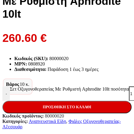
Με Ρυθμιστή Aphrodite
10lt
260.60
€
Κωδικός (SKU):
80000020
MPN:
0808920
Διαθεσιμότητα:
Παράδoση 1 έως 3 ημέρες
Βάρος
10 κ.
Σετ Οξυγονοθεραπείας Με Ρυθμιστή Aphrodite 10lt ποσότητα
-
ΠΡΟΣΘΉΚΗ ΣΤΟ ΚΑΛΆΘΙ
Κωδικός προϊόντος:
80000020
Κατηγορίες:
Αναπνευστικά Είδη
,
Φιάλες Οξυγονοθεραπείας-
Αξεσουάρ