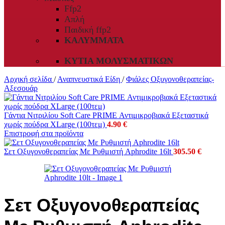
Ffp2
Απλή
Παιδική ffp2
ΚΑΛΎΜΜΑΤΑ
ΚΥΤΊΑ ΜΟΛΥΣΜΑΤΙΚΏΝ
Αρχική σελίδα
/
Αναπνευστικά Είδη
/
Φιάλες Οξυγονοθεραπείας-
Αξεσουάρ
Γάντια Νιτριλίου Soft Care PRIME Αντιμικροβιακά Εξεταστικά
χωρίς πούδρα XLarge (100τεμ)
4.90
€
Επιστροφή στα προϊόντα
Σετ Οξυγονοθεραπείας Με Ρυθμιστή Aphrodite 16lt
305.50
€
Σετ Οξυγονοθεραπείας