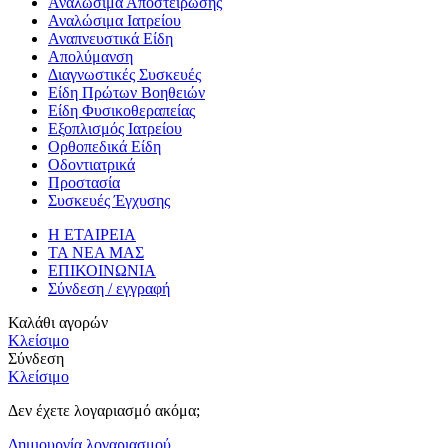
Αναλώσιμα Αποστείρωσης
Αναλώσιμα Ιατρείου
Αναπνευστικά Είδη
Απολύμανση
Διαγνωστικές Συσκευές
Είδη Πρώτων Βοηθειών
Είδη Φυσικοθεραπείας
Εξοπλισμός Ιατρείου
Ορθοπεδικά Είδη
Οδοντιατρικά
Προστασία
Συσκευές Έγχυσης
Η ΕΤΑΙΡΕΙΑ
ΤΑ ΝΕΑ ΜΑΣ
ΕΠΙΚΟΙΝΩΝΙΑ
Σύνδεση / εγγραφή
Καλάθι αγορών
Κλείσιμο
Σύνδεση
Κλείσιμο
Δεν έχετε λογαριασμό ακόμα;
Δημιουργία λογαριασμού