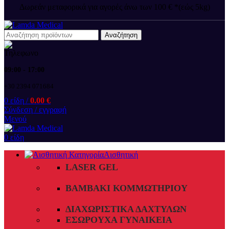
Δωρεάν μεταφορικά για αγορές άνω των 100 € *(εώς 5kg)
Αναζήτηση
09:00 - 17:00
+30 2394 071684
0
είδη
/
0.00
€
Σύνδεση / εγγραφή
Μενού
0
είδη
Αισθητική
LASER GEL
ΒΑΜΒΆΚΙ ΚΟΜΜΩΤΗΡΊΟΥ
ΔΙΑΧΩΡΙΣΤΙΚΆ ΔΑΧΤΎΛΩΝ
ΕΣΏΡΟΥΧΑ ΓΥΝΑΙΚΕΊΑ