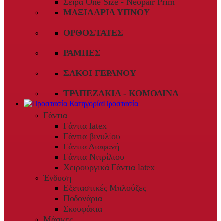
Σειρά One Size - Neopair Prim
ΜΑΞΙΛΆΡΙΑ ΎΠΝΟΥ
ΟΡΘΟΣΤΆΤΕΣ
ΡΆΜΠΕΣ
ΣΆΚΟΙ ΓΕΡΑΝΟΎ
ΤΡΑΠΕΖΆΚΙΑ - ΚΟΜΟΔΊΝΑ
Προστασία
Γάντια
Γάντια latex
Γάντια βινυλίου
Γάντια Διαφανή
Γάντια Νιτρίλιου
Χειρουργικά Γάντια latex
Ένδυση
Εξεταστικές Μπλούζες
Ποδονάρια
Σκουφάκια
Μάσκες