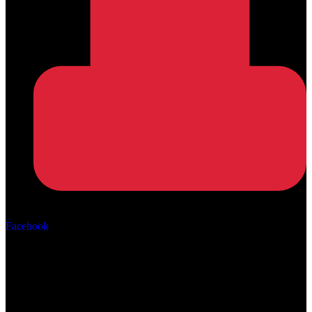
Αρ. ΓΕΜΗ: 162670506000
Facebook