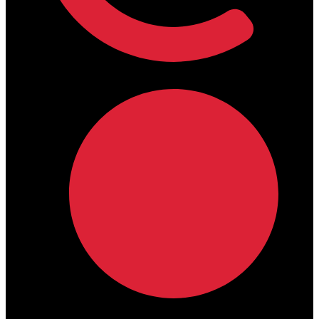
lamdamedical@outlook.com