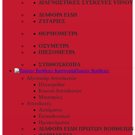
ΔΙΑΓΝΩΣΤΙΚΈΣ ΣΥΣΚΕΥΈΣ ΎΠΝΟΥ
ΔΙΆΦΟΡΑ ΕΊΔΗ
ΖΥΓΑΡΙΈΣ
ΘΕΡΜΌΜΕΤΡΑ
ΟΞΎΜΕΤΡΑ
ΠΙΕΣΌΜΕΤΡΑ
ΣΤΗΘΟΣΚΌΠΙΑ
Πρώτες Βοήθειες
Αξεσουάρ Απινιδωτών
Ηλεκτρόδια
Κουτιά Απινιδωτών
Μπαταρίες
Απινιδωτές
Αυτόματοι
Εκπαιδευτικοί
Ημιαυτόματοι
ΔΙΆΦΟΡΑ ΕΊΔΗ ΠΡΏΤΩΝ ΒΟΗΘΕΙΏΝ