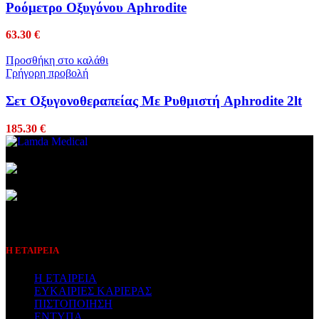
Ροόμετρο Οξυγόνου Aphrodite
63.30
€
Προσθήκη στο καλάθι
Γρήγορη προβολή
Σετ Οξυγονοθεραπείας Με Ρυθμιστή Aphrodite 2lt
185.30
€
Συμβεβλημένος Πάροχος
Η ΕΤΑΙΡΕΙΑ
Η ΕΤΑΙΡΕΙΑ
ΕΥΚΑΙΡΙΕΣ ΚΑΡΙΕΡΑΣ
ΠΙΣΤΟΠΟΙΗΣΗ
ΕΝΤΥΠΑ