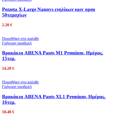
Pezzeta X-Large Nannys ενηλίκων easy open
50τεμαχίων
2.20
€
Προσθήκη στο καλάθι
Γρήγορη προβολή
Βρακάκια ABENA Pants M1 Premium, Ημέρας,
15τεμ.
14.20
€
Προσθήκη στο καλάθι
Γρήγορη προβολή
Βρακάκια ABENA Pants XL1 Premium, Ημέρας,
16τεμ.
18.40
€