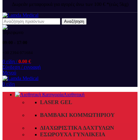
Δωρεάν μεταφορικά για αγορές άνω των 100 € *(εώς 5kg)
Αναζήτηση
09:00 - 17:00
+30 2394 071684
0
είδη
/
0.00
€
Σύνδεση / εγγραφή
Μενού
0
είδη
Αισθητική
LASER GEL
ΒΑΜΒΆΚΙ ΚΟΜΜΩΤΗΡΊΟΥ
ΔΙΑΧΩΡΙΣΤΙΚΆ ΔΑΧΤΎΛΩΝ
ΕΣΏΡΟΥΧΑ ΓΥΝΑΙΚΕΊΑ