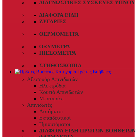
ΔΙΑΓΝΩΣΤΙΚΈΣ ΣΥΣΚΕΥΈΣ ΎΠΝΟΥ
ΔΙΆΦΟΡΑ ΕΊΔΗ
ΖΥΓΑΡΙΈΣ
ΘΕΡΜΌΜΕΤΡΑ
ΟΞΎΜΕΤΡΑ
ΠΙΕΣΌΜΕΤΡΑ
ΣΤΗΘΟΣΚΌΠΙΑ
Πρώτες Βοήθειες
Αξεσουάρ Απινιδωτών
Ηλεκτρόδια
Κουτιά Απινιδωτών
Μπαταρίες
Απινιδωτές
Αυτόματοι
Εκπαιδευτικοί
Ημιαυτόματοι
ΔΙΆΦΟΡΑ ΕΊΔΗ ΠΡΏΤΩΝ ΒΟΗΘΕΙΏΝ