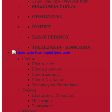
Σειρά One Size - Neopair Prim
ΜΑΞΙΛΆΡΙΑ ΎΠΝΟΥ
ΟΡΘΟΣΤΆΤΕΣ
ΡΆΜΠΕΣ
ΣΆΚΟΙ ΓΕΡΑΝΟΎ
ΤΡΑΠΕΖΆΚΙΑ - ΚΟΜΟΔΊΝΑ
Προστασία
Γάντια
Γάντια latex
Γάντια βινυλίου
Γάντια Διαφανή
Γάντια Νιτρίλιου
Χειρουργικά Γάντια latex
Ένδυση
Εξεταστικές Μπλούζες
Ποδονάρια
Σκουφάκια
Μάσκες