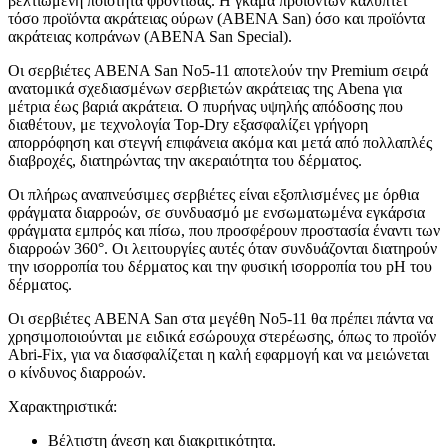
βελτιωμένη ποιότητα φροντίδας. Η γκάμα προϊόντων καλύπτει
τόσο προϊόντα ακράτειας ούρων (ABENA San) όσο και προϊόντα
ακράτειας κοπράνων (ABENA San Special).
Οι σερβιέτες ABENA San No5-11 αποτελούν την Premium σειρά
ανατομικά σχεδιασμένων σερβιετών ακράτειας της Abena για
μέτρια έως βαριά ακράτεια. Ο πυρήνας υψηλής απόδοσης που
διαθέτουν, με τεχνολογία Top-Dry εξασφαλίζει γρήγορη
απορρόφηση και στεγνή επιφάνεια ακόμα και μετά από πολλαπλές
διαβροχές, διατηρώντας την ακεραιότητα του δέρματος.
Οι πλήρως αναπνεύσιμες σερβιέτες είναι εξοπλισμένες με όρθια
φράγματα διαρροών, σε συνδυασμό με ενσωματωμένα εγκάρσια
φράγματα εμπρός και πίσω, που προσφέρουν προστασία έναντι των
διαρροών 360°. Οι λειτουργίες αυτές όταν συνδυάζονται διατηρούν
την ισορροπία του δέρματος και την φυσική ισορροπία του pH του
δέρματος.
Οι σερβιέτες ABENA San στα μεγέθη Νο5-11 θα πρέπει πάντα να
χρησιμοποιούνται με ειδικά εσώρουχα στερέωσης, όπως το προϊόν
Abri-Fix, για να διασφαλίζεται η καλή εφαρμογή και να μειώνεται
ο κίνδυνος διαρροών.
Χαρακτηριστικά:
Βέλτιστη άνεση και διακριτικότητα.