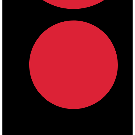
lamdamedical@outlook.com