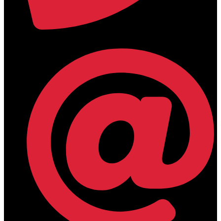
+30 2394 071684