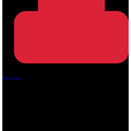
Αρ. ΓΕΜΗ: 162670506000
Facebook