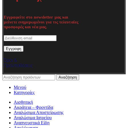
Εγγραφείτε στο newsletter μας και
μείνετε ενημερωμένοι για τις τελευταίες
προσφορές και νέα μας.
Όροι &
Προϋποθέσεις
Αναζήτηση
Μενού
Κατηγορίες
Αισθητική
Ακράτεια – Φροντίδα
Αναλώσιμα Αποστείρωσης
Αναλώσιμα Ιατρείου
Αναπνευστικά Είδη
Απολύμανση