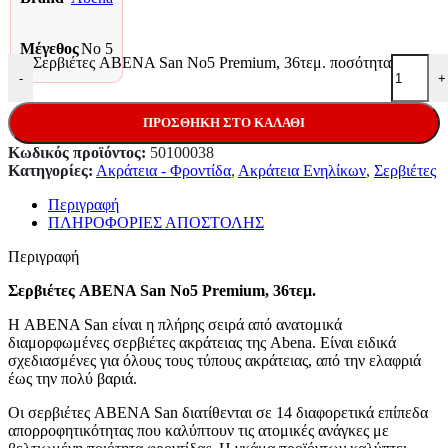
Μέγεθος
No 5
Σερβιέτες ABENA San No5 Premium, 36τεμ. ποσότητα
-
+
ΠΡΟΣΘΉΚΗ ΣΤΟ ΚΑΛΆΘΙ
Κωδικός προϊόντος:
50100038
Κατηγορίες:
Ακράτεια - Φροντίδα
,
Ακράτεια Ενηλίκων
,
Σερβιέτες
Περιγραφή
ΠΛΗΡΟΦΟΡΙΕΣ ΑΠΟΣΤΟΛΗΣ
Περιγραφή
Σερβιέτες ABENA San No5 Premium, 36τεμ.
Η ABENA San είναι η πλήρης σειρά από ανατομικά
διαμορφωμένες σερβιέτες ακράτειας της Abena. Είναι ειδικά
σχεδιασμένες για όλους τους τύπους ακράτειας, από την ελαφριά
έως την πολύ βαριά.
Οι σερβιέτες ABENA San διατίθενται σε 14 διαφορετικά επίπεδα
απορροφητικότητας που καλύπτουν τις ατομικές ανάγκες με