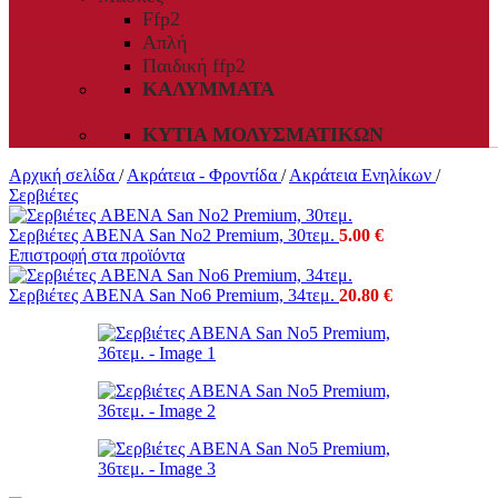
Ffp2
Απλή
Παιδική ffp2
ΚΑΛΎΜΜΑΤΑ
ΚΥΤΊΑ ΜΟΛΥΣΜΑΤΙΚΏΝ
Αρχική σελίδα
/
Ακράτεια - Φροντίδα
/
Ακράτεια Ενηλίκων
/
Σερβιέτες
Σερβιέτες ABENA San No2 Premium, 30τεμ.
5.00
€
Επιστροφή στα προϊόντα
Σερβιέτες ABENA San No6 Premium, 34τεμ.
20.80
€