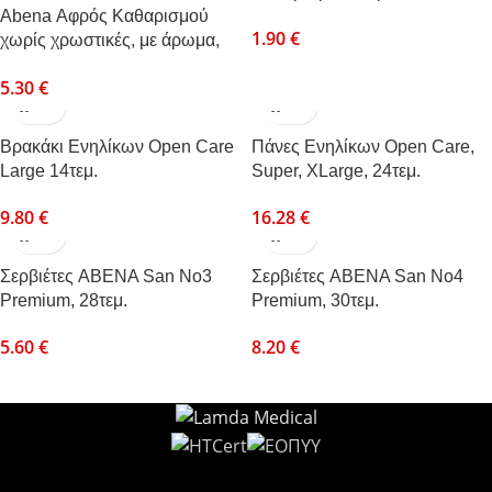
Abena Αφρός Kαθαρισμού
1.90
€
χωρίς χρωστικές, με άρωμα,
400ml
5.30
€
Βρακάκι Ενηλίκων Open Care
Πάνες Ενηλίκων Open Care,
Large 14τεμ.
Super, XLarge, 24τεμ.
9.80
€
16.28
€
Σερβιέτες ABENA San No3
Σερβιέτες ABENA San No4
Premium, 28τεμ.
Premium, 30τεμ.
5.60
€
8.20
€