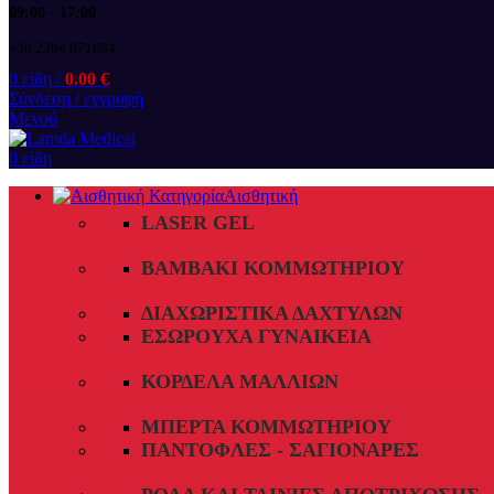
09:00 - 17:00
+30 2394 071684
0
είδη
/
0.00
€
Σύνδεση / εγγραφή
Μενού
0
είδη
Αισθητική
LASER GEL
ΒΑΜΒΆΚΙ ΚΟΜΜΩΤΗΡΊΟΥ
ΔΙΑΧΩΡΙΣΤΙΚΆ ΔΑΧΤΎΛΩΝ
ΕΣΏΡΟΥΧΑ ΓΥΝΑΙΚΕΊΑ
ΚΟΡΔΈΛΑ ΜΑΛΛΙΏΝ
ΜΠΈΡΤΑ ΚΟΜΜΩΤΗΡΊΟΥ
ΠΑΝΤΌΦΛΕΣ - ΣΑΓΙΟΝΆΡΕΣ