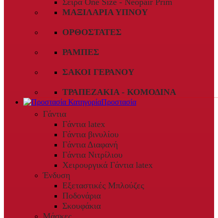
Σειρά One Size - Neopair Prim
ΜΑΞΙΛΆΡΙΑ ΎΠΝΟΥ
ΟΡΘΟΣΤΆΤΕΣ
ΡΆΜΠΕΣ
ΣΆΚΟΙ ΓΕΡΑΝΟΎ
ΤΡΑΠΕΖΆΚΙΑ - ΚΟΜΟΔΊΝΑ
Προστασία
Γάντια
Γάντια latex
Γάντια βινυλίου
Γάντια Διαφανή
Γάντια Νιτρίλιου
Χειρουργικά Γάντια latex
Ένδυση
Εξεταστικές Μπλούζες
Ποδονάρια
Σκουφάκια
Μάσκες