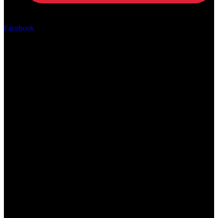
Αρ. ΓΕΜΗ: 162670506000
Facebook