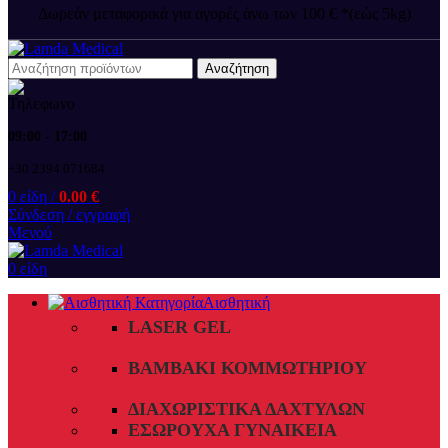
Δωρεάν μεταφορικά για αγορές άνω των 100 € *(εώς 5kg)
Αναζήτηση
09:00 - 17:00
+30 2394 071684
0
είδη
/
0.00
€
Σύνδεση / εγγραφή
Μενού
0
είδη
Αισθητική
LASER GEL
ΒΑΜΒΆΚΙ ΚΟΜΜΩΤΗΡΊΟΥ
ΔΙΑΧΩΡΙΣΤΙΚΆ ΔΑΧΤΎΛΩΝ
ΕΣΏΡΟΥΧΑ ΓΥΝΑΙΚΕΊΑ