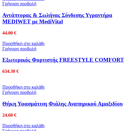
Γρήγορη προβολή
Αντάπτορας & Σωλήνας Σύνδεσης Υγραντήρα
MEDIWET με MediVital
44.00
€
Προσθήκη στο καλάθι
Γρήγορη προβολή
Εξωτερικός Φορτιστής FREESTYLE COMFORT
634.30
€
Προσθήκη στο καλάθι
Γρήγορη προβολή
Θήκη Υφασμάτινη Φιάλης Αναπηρικού Αμαξιδίου
24.60
€
Προσθήκη στο καλάθι
Γρήγορη προβολή