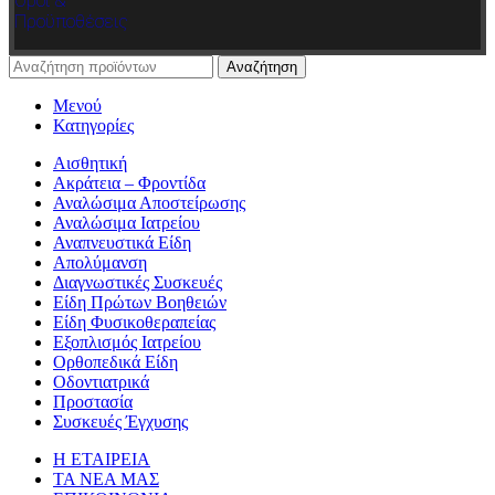
Όροι &
Προϋποθέσεις
Αναζήτηση
Μενού
Κατηγορίες
Αισθητική
Ακράτεια – Φροντίδα
Αναλώσιμα Αποστείρωσης
Αναλώσιμα Ιατρείου
Αναπνευστικά Είδη
Απολύμανση
Διαγνωστικές Συσκευές
Είδη Πρώτων Βοηθειών
Είδη Φυσικοθεραπείας
Εξοπλισμός Ιατρείου
Ορθοπεδικά Είδη
Οδοντιατρικά
Προστασία
Συσκευές Έγχυσης
Η ΕΤΑΙΡΕΙΑ
ΤΑ ΝΕΑ ΜΑΣ