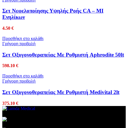
Σετ Νεφελοποίησης Υψηλής Ροής CA – MI
Ενηλίκων
4.50
€
Προσθήκη στο καλάθι
Γρήγορη προβολή
Σετ Οξυγονοθεραπείας Με Ρυθμιστή Aphrodite 50lt
598.10
€
Προσθήκη στο καλάθι
Γρήγορη προβολή
Σετ Οξυγονοθεραπείας Με Ρυθμιστή Medivital 2lt
375.10
€