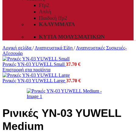
Ffp2
Απλή
Παιδική ffp2
ΚΑΛΎΜΜΑΤΑ
ΚΥΤΊΑ ΜΟΛΥΣΜΑΤΙΚΏΝ
Αρχική σελίδα
/
Αναπνευστικά Είδη
/
Αναπνευστικές Συσκευές-
Αξεσουάρ
Ρινικές YN-03 YUWELL Small
37.70
€
Επιστροφή στα προϊόντα
Ρινικές YN-03 YUWELL Large
37.70
€
Ρινικές YN-03 YUWELL
Medium