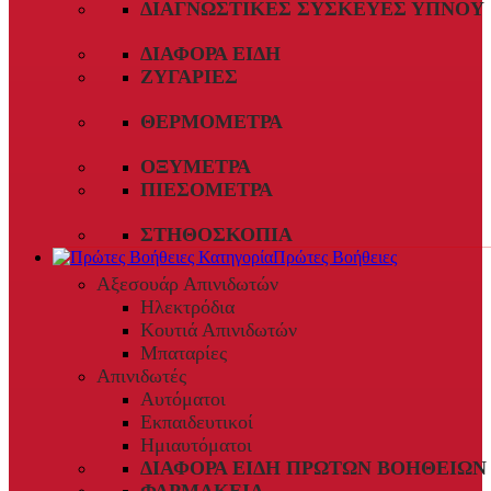
ΔΙΑΓΝΩΣΤΙΚΈΣ ΣΥΣΚΕΥΈΣ ΎΠΝΟΥ
ΔΙΆΦΟΡΑ ΕΊΔΗ
ΖΥΓΑΡΙΈΣ
ΘΕΡΜΌΜΕΤΡΑ
ΟΞΎΜΕΤΡΑ
ΠΙΕΣΌΜΕΤΡΑ
ΣΤΗΘΟΣΚΌΠΙΑ
Πρώτες Βοήθειες
Αξεσουάρ Απινιδωτών
Ηλεκτρόδια
Κουτιά Απινιδωτών
Μπαταρίες
Απινιδωτές
Αυτόματοι
Εκπαιδευτικοί
Ημιαυτόματοι
ΔΙΆΦΟΡΑ ΕΊΔΗ ΠΡΏΤΩΝ ΒΟΗΘΕΙΏΝ