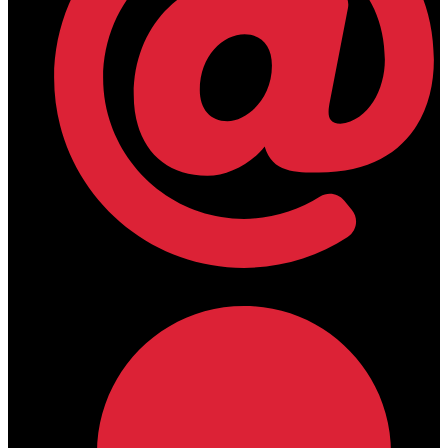
lamdamedical@outlook.com