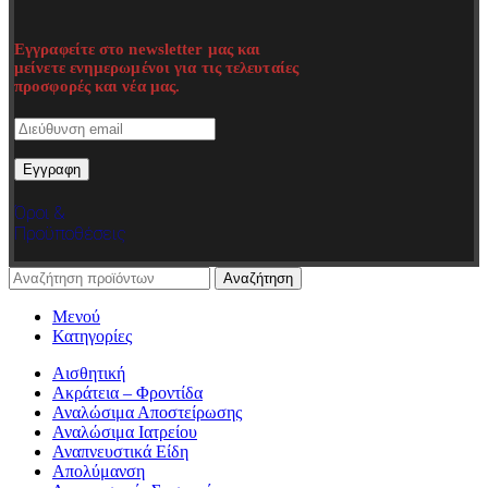
Εγγραφείτε στο newsletter μας και
μείνετε ενημερωμένοι για τις τελευταίες
προσφορές και νέα μας.
Όροι &
Προϋποθέσεις
Αναζήτηση
Μενού
Κατηγορίες
Αισθητική
Ακράτεια – Φροντίδα
Αναλώσιμα Αποστείρωσης
Αναλώσιμα Ιατρείου
Αναπνευστικά Είδη
Απολύμανση