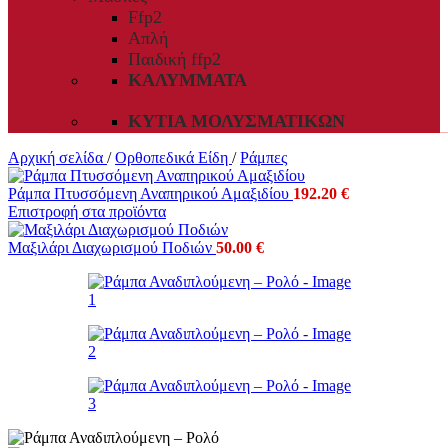
Ffp2
Απλή
Παιδική ffp2
ΚΑΛΎΜΜΑΤΑ
ΚΥΤΊΑ ΜΟΛΥΣΜΑΤΙΚΏΝ
Αρχική σελίδα
/
Ορθοπεδικά Είδη
/
Ράμπες
Ράμπα Πτυσσόμενη Αναπηρικού Αμαξιδίου
192.20
€
Επιστροφή στα προϊόντα
Μαξιλάρι Διαχωρισμού Ποδιών
50.00
€