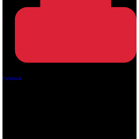
Αρ. ΓΕΜΗ: 162670506000
Facebook