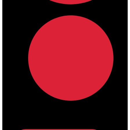
lamdamedical@outlook.com