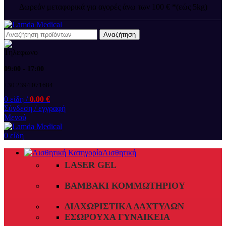
Δωρεάν μεταφορικά για αγορές άνω των 100 € *(εώς 5kg)
Αναζήτηση
09:00 - 17:00
+30 2394 071684
0
είδη
/
0.00
€
Σύνδεση / εγγραφή
Μενού
0
είδη
Αισθητική
LASER GEL
ΒΑΜΒΆΚΙ ΚΟΜΜΩΤΗΡΊΟΥ
ΔΙΑΧΩΡΙΣΤΙΚΆ ΔΑΧΤΎΛΩΝ
ΕΣΏΡΟΥΧΑ ΓΥΝΑΙΚΕΊΑ