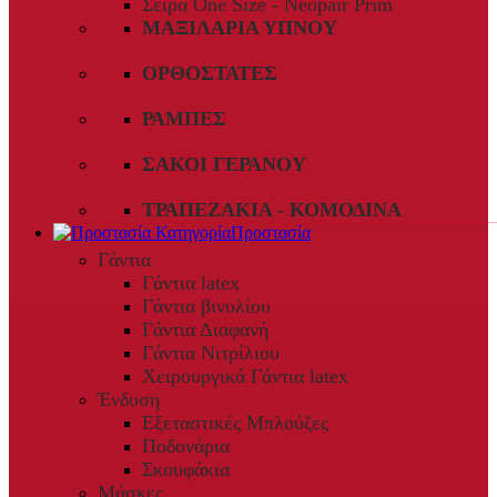
Σειρά One Size - Neopair Prim
ΜΑΞΙΛΆΡΙΑ ΎΠΝΟΥ
ΟΡΘΟΣΤΆΤΕΣ
ΡΆΜΠΕΣ
ΣΆΚΟΙ ΓΕΡΑΝΟΎ
ΤΡΑΠΕΖΆΚΙΑ - ΚΟΜΟΔΊΝΑ
Προστασία
Γάντια
Γάντια latex
Γάντια βινυλίου
Γάντια Διαφανή
Γάντια Νιτρίλιου
Χειρουργικά Γάντια latex
Ένδυση
Εξεταστικές Μπλούζες
Ποδονάρια
Σκουφάκια
Μάσκες