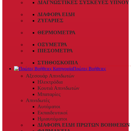
ΔΙΑΓΝΩΣΤΙΚΈΣ ΣΥΣΚΕΥΈΣ ΎΠΝΟΥ
ΔΙΆΦΟΡΑ ΕΊΔΗ
ΖΥΓΑΡΙΈΣ
ΘΕΡΜΌΜΕΤΡΑ
ΟΞΎΜΕΤΡΑ
ΠΙΕΣΌΜΕΤΡΑ
ΣΤΗΘΟΣΚΌΠΙΑ
Πρώτες Βοήθειες
Αξεσουάρ Απινιδωτών
Ηλεκτρόδια
Κουτιά Απινιδωτών
Μπαταρίες
Απινιδωτές
Αυτόματοι
Εκπαιδευτικοί
Ημιαυτόματοι
ΔΙΆΦΟΡΑ ΕΊΔΗ ΠΡΏΤΩΝ ΒΟΗΘΕΙΏΝ