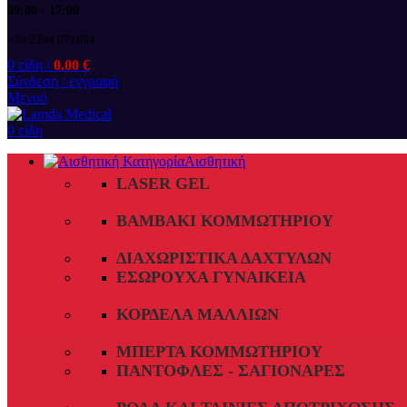
09:00 - 17:00
+30 2394 071684
0
είδη
/
0.00
€
Σύνδεση / εγγραφή
Μενού
0
είδη
Αισθητική
LASER GEL
ΒΑΜΒΆΚΙ ΚΟΜΜΩΤΗΡΊΟΥ
ΔΙΑΧΩΡΙΣΤΙΚΆ ΔΑΧΤΎΛΩΝ
ΕΣΏΡΟΥΧΑ ΓΥΝΑΙΚΕΊΑ
ΚΟΡΔΈΛΑ ΜΑΛΛΙΏΝ
ΜΠΈΡΤΑ ΚΟΜΜΩΤΗΡΊΟΥ
ΠΑΝΤΌΦΛΕΣ - ΣΑΓΙΟΝΆΡΕΣ