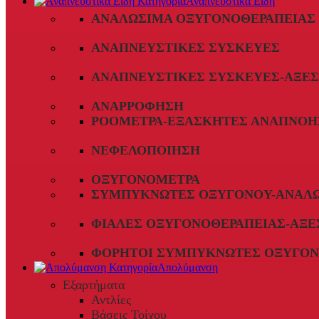
Αναπνευστικά Είδη
ΑΝΑΛΏΣΙΜΑ ΟΞΥΓΟΝΟΘΕΡΑΠΕΊΑΣ
ΑΝΑΠΝΕΥΣΤΙΚΈΣ ΣΥΣΚΕΥΈΣ
ΑΝΑΠΝΕΥΣΤΙΚΈΣ ΣΥΣΚΕΥΈΣ-ΑΞΕ
ΑΝΑΡΡΌΦΗΣΗ
ΡΟΌΜΕΤΡΑ-ΕΞΑΣΚΗΤΈΣ ΑΝΑΠΝΟΉ
ΝΕΦΕΛΟΠΟΊΗΣΗ
ΟΞΥΓΟΝΌΜΕΤΡΑ
ΣΥΜΠΥΚΝΩΤΈΣ ΟΞΥΓΌΝΟΥ-ΑΝΑΛ
ΦΙΆΛΕΣ ΟΞΥΓΟΝΟΘΕΡΑΠΕΊΑΣ-ΑΞΕ
ΦΟΡΗΤΟΊ ΣΥΜΠΥΚΝΩΤΈΣ ΟΞΥΓΌΝ
Απολύμανση
Εξαρτήματα
Αντλίες
Βάσεις Τοίχου