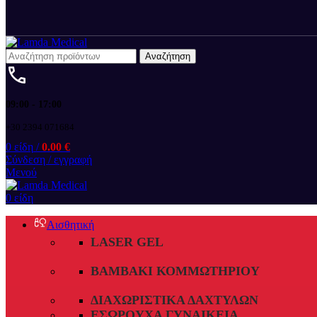
Αναζήτηση
09:00 - 17:00
+30 2394 071684
0
είδη
/
0.00
€
Σύνδεση / εγγραφή
Μενού
0
είδη
Αισθητική
LASER GEL
ΒΑΜΒΆΚΙ ΚΟΜΜΩΤΗΡΊΟΥ
ΔΙΑΧΩΡΙΣΤΙΚΆ ΔΑΧΤΎΛΩΝ
ΕΣΏΡΟΥΧΑ ΓΥΝΑΙΚΕΊΑ