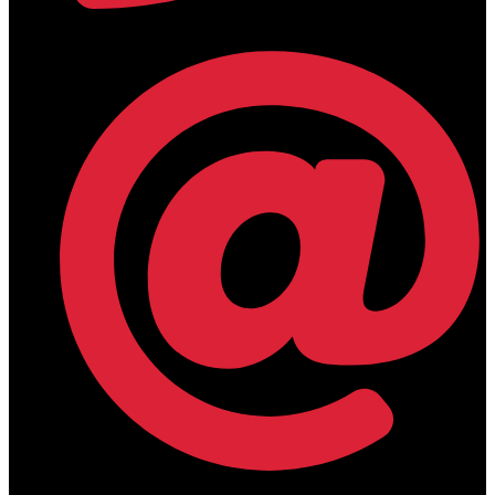
+30 2394 071684
lamdamedical@outlook.com