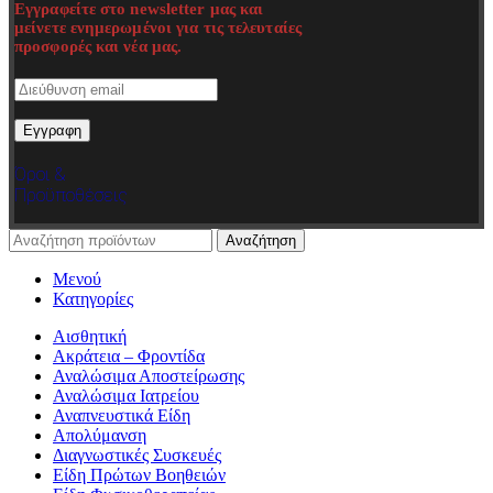
Εγγραφείτε στο newsletter μας και
μείνετε ενημερωμένοι για τις τελευταίες
προσφορές και νέα μας.
Όροι &
Προϋποθέσεις
Αναζήτηση
Μενού
Κατηγορίες
Αισθητική
Ακράτεια – Φροντίδα
Αναλώσιμα Αποστείρωσης
Αναλώσιμα Ιατρείου
Αναπνευστικά Είδη
Απολύμανση
Διαγνωστικές Συσκευές
Είδη Πρώτων Βοηθειών