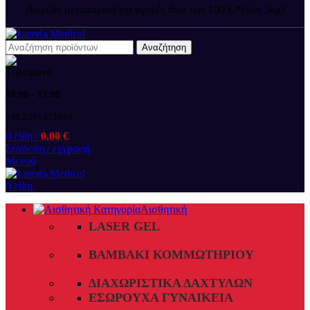
Δωρεάν μεταφορικά για αγορές άνω των 100 € *(εώς 5kg)
Αναζήτηση
09:00 - 17:00
+30 2394 071684
0
είδη
/
0.00
€
Σύνδεση / εγγραφή
Μενού
0
είδη
Αισθητική
LASER GEL
ΒΑΜΒΆΚΙ ΚΟΜΜΩΤΗΡΊΟΥ
ΔΙΑΧΩΡΙΣΤΙΚΆ ΔΑΧΤΎΛΩΝ
ΕΣΏΡΟΥΧΑ ΓΥΝΑΙΚΕΊΑ