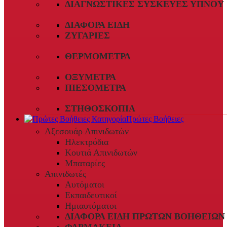
ΔΙΑΓΝΩΣΤΙΚΈΣ ΣΥΣΚΕΥΈΣ ΎΠΝΟΥ
ΔΙΆΦΟΡΑ ΕΊΔΗ
ΖΥΓΑΡΙΈΣ
ΘΕΡΜΌΜΕΤΡΑ
ΟΞΎΜΕΤΡΑ
ΠΙΕΣΌΜΕΤΡΑ
ΣΤΗΘΟΣΚΌΠΙΑ
Πρώτες Βοήθειες
Αξεσουάρ Απινιδωτών
Ηλεκτρόδια
Κουτιά Απινιδωτών
Μπαταρίες
Απινιδωτές
Αυτόματοι
Εκπαιδευτικοί
Ημιαυτόματοι
ΔΙΆΦΟΡΑ ΕΊΔΗ ΠΡΏΤΩΝ ΒΟΗΘΕΙΏΝ