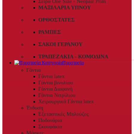
Σειρά One Size - Neopair Prim
ΜΑΞΙΛΆΡΙΑ ΎΠΝΟΥ
ΟΡΘΟΣΤΆΤΕΣ
ΡΆΜΠΕΣ
ΣΆΚΟΙ ΓΕΡΑΝΟΎ
ΤΡΑΠΕΖΆΚΙΑ - ΚΟΜΟΔΊΝΑ
Προστασία
Γάντια
Γάντια latex
Γάντια βινυλίου
Γάντια Διαφανή
Γάντια Νιτρίλιου
Χειρουργικά Γάντια latex
Ένδυση
Εξεταστικές Μπλούζες
Ποδονάρια
Σκουφάκια
Μάσκες