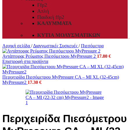
Ffp2
Απλή
Παιδική ffp2
ΚΑΛΎΜΜΑΤΑ
ΚΥΤΊΑ ΜΟΛΥΣΜΑΤΙΚΏΝ
Αρχική σελίδα
/
Διαγνωστικές Συσκευές
/
Πιεσόμετρα
Αντάπτορας Ρεύματος Πιεσόμετρου MyPressure 2
17.80
€
Επιστροφή στα προϊόντα
Περιχειρίδα Πιεσόμετρου MyPressure CA – MI XL (32-45cm)
MyPressure2
17.30
€
Περιχειρίδα Πιεσόμετρου