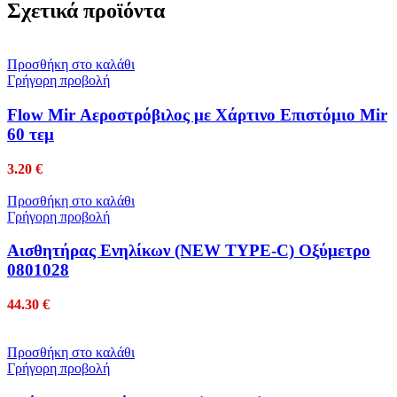
Σχετικά προϊόντα
Προσθήκη στο καλάθι
Γρήγορη προβολή
Flow Mir Αεροστρόβιλος με Χάρτινο Επιστόμιο Mir
60 τεμ
3.20
€
Προσθήκη στο καλάθι
Γρήγορη προβολή
Αισθητήρας Ενηλίκων (NEW TYPE-C) Οξύμετρο
0801028
44.30
€
Προσθήκη στο καλάθι
Γρήγορη προβολή