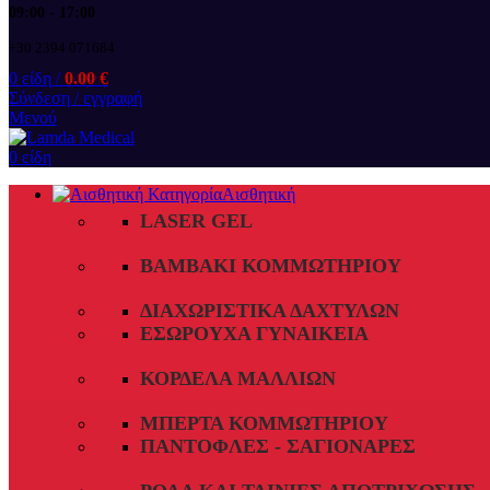
09:00 - 17:00
+30 2394 071684
0
είδη
/
0.00
€
Σύνδεση / εγγραφή
Μενού
0
είδη
Αισθητική
LASER GEL
ΒΑΜΒΆΚΙ ΚΟΜΜΩΤΗΡΊΟΥ
ΔΙΑΧΩΡΙΣΤΙΚΆ ΔΑΧΤΎΛΩΝ
ΕΣΏΡΟΥΧΑ ΓΥΝΑΙΚΕΊΑ
ΚΟΡΔΈΛΑ ΜΑΛΛΙΏΝ
ΜΠΈΡΤΑ ΚΟΜΜΩΤΗΡΊΟΥ
ΠΑΝΤΌΦΛΕΣ - ΣΑΓΙΟΝΆΡΕΣ