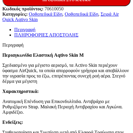
Κωδικός προϊόντος:
70610050
Κατηγορίες:
Ορθοπεδικά Είδη
,
Ορθοπεδικά Είδη
,
Σειρά Air
Quick Aqtivo Skin
Περιγραφή
ΠΛΗΡΟΦΟΡΙΕΣ ΑΠΟΣΤΟΛΗΣ
Περιγραφή
Περιαγκωνίδα Ελαστική Aqtivo Skin M
Σχεδιασμένο για μέγιστo αερισμό, τα Activo Skin περιέχουν
ύφασμα AirQuick, τα οποία απορροφούν γρήγορα και αποβάλλουν
την υγρασία προς τα έξω, επιτρέποντας συνεχή ροή αέρα. Στεγνό
δέρμα για μέγιστη
Χαρακτηριστικά:
Ανατομική Επένδυση για Επικονδυλίτιδα. Αντιβράχιο με
Ρυθμιζόμενο Strap. Μαλακή Περιοχή Αντιβραχίου και Αγκώνα.
Αμφιδέξιο.
Ενδείξεις:
Σταθεροποίηση και Συμπίεση μετά από Ελαφρά Τραύματα στον