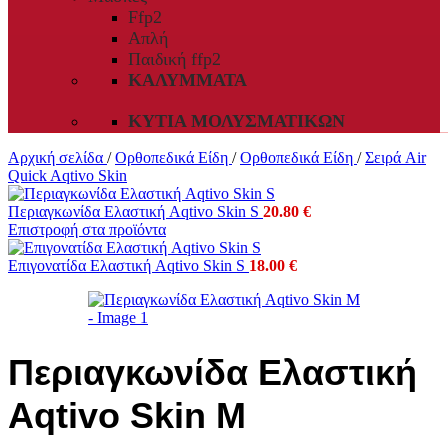
Ffp2
Απλή
Παιδική ffp2
ΚΑΛΎΜΜΑΤΑ
ΚΥΤΊΑ ΜΟΛΥΣΜΑΤΙΚΏΝ
Αρχική σελίδα
/
Ορθοπεδικά Είδη
/
Ορθοπεδικά Είδη
/
Σειρά Air
Quick Aqtivo Skin
Περιαγκωνίδα Ελαστική Aqtivo Skin S
20.80
€
Επιστροφή στα προϊόντα
Eπιγονατίδα Ελαστική Aqtivo Skin S
18.00
€
Περιαγκωνίδα Ελαστική
Aqtivo Skin M