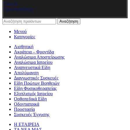
Όροι &
Προϋποθέσεις
Αναζήτηση
Μενού
Κατηγορίες
Αισθητική
Ακράτεια – Φροντίδα
Αναλώσιμα Αποστείρωσης
Αναλώσιμα Ιατρείου
Αναπνευστικά Είδη
Απολύμανση
Διαγνωστικές Συσκευές
Είδη Πρώτων Βοηθειών
Είδη Φυσικοθεραπείας
Εξοπλισμός Ιατρείου
Ορθοπεδικά Είδη
Οδοντιατρικά
Προστασία
Συσκευές Έγχυσης
Η ΕΤΑΙΡΕΙΑ
ΤΑ ΝΕΑ ΜΑΣ