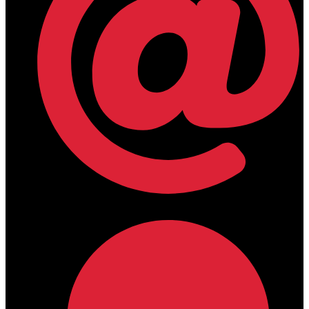
lamdamedical@outlook.com