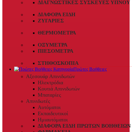
ΔΙΑΓΝΩΣΤΙΚΈΣ ΣΥΣΚΕΥΈΣ ΎΠΝΟΥ
ΔΙΆΦΟΡΑ ΕΊΔΗ
ΖΥΓΑΡΙΈΣ
ΘΕΡΜΌΜΕΤΡΑ
ΟΞΎΜΕΤΡΑ
ΠΙΕΣΌΜΕΤΡΑ
ΣΤΗΘΟΣΚΌΠΙΑ
Πρώτες Βοήθειες
Αξεσουάρ Απινιδωτών
Ηλεκτρόδια
Κουτιά Απινιδωτών
Μπαταρίες
Απινιδωτές
Αυτόματοι
Εκπαιδευτικοί
Ημιαυτόματοι
ΔΙΆΦΟΡΑ ΕΊΔΗ ΠΡΏΤΩΝ ΒΟΗΘΕΙΏΝ