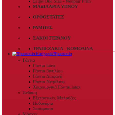
Σειρά One Size - Neopair Prim
ΜΑΞΙΛΆΡΙΑ ΎΠΝΟΥ
ΟΡΘΟΣΤΆΤΕΣ
ΡΆΜΠΕΣ
ΣΆΚΟΙ ΓΕΡΑΝΟΎ
ΤΡΑΠΕΖΆΚΙΑ - ΚΟΜΟΔΊΝΑ
Προστασία
Γάντια
Γάντια latex
Γάντια βινυλίου
Γάντια Διαφανή
Γάντια Νιτρίλιου
Χειρουργικά Γάντια latex
Ένδυση
Εξεταστικές Μπλούζες
Ποδονάρια
Σκουφάκια
Μάσκες