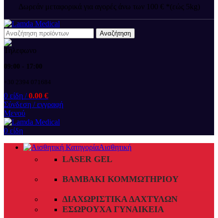
Δωρεάν μεταφορικά για αγορές άνω των 100 € *(εώς 5kg)
Αναζήτηση
09:00 - 17:00
+30 2394 071684
0
είδη
/
0.00
€
Σύνδεση / εγγραφή
Μενού
0
είδη
Αισθητική
LASER GEL
ΒΑΜΒΆΚΙ ΚΟΜΜΩΤΗΡΊΟΥ
ΔΙΑΧΩΡΙΣΤΙΚΆ ΔΑΧΤΎΛΩΝ
ΕΣΏΡΟΥΧΑ ΓΥΝΑΙΚΕΊΑ