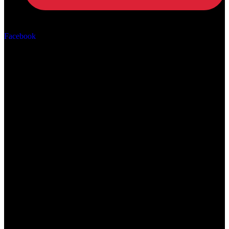
Αρ. ΓΕΜΗ: 162670506000
Facebook