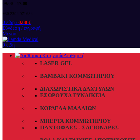
09:00 - 17:00
+30 2394 071684
0
είδη
/
0.00
€
Σύνδεση / εγγραφή
Μενού
0
είδη
Αισθητική
LASER GEL
ΒΑΜΒΆΚΙ ΚΟΜΜΩΤΗΡΊΟΥ
ΔΙΑΧΩΡΙΣΤΙΚΆ ΔΑΧΤΎΛΩΝ
ΕΣΏΡΟΥΧΑ ΓΥΝΑΙΚΕΊΑ
ΚΟΡΔΈΛΑ ΜΑΛΛΙΏΝ
ΜΠΈΡΤΑ ΚΟΜΜΩΤΗΡΊΟΥ
ΠΑΝΤΌΦΛΕΣ - ΣΑΓΙΟΝΆΡΕΣ