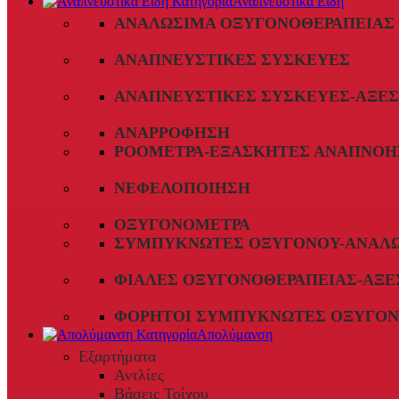
Αναπνευστικά Είδη
ΑΝΑΛΏΣΙΜΑ ΟΞΥΓΟΝΟΘΕΡΑΠΕΊΑΣ
ΑΝΑΠΝΕΥΣΤΙΚΈΣ ΣΥΣΚΕΥΈΣ
ΑΝΑΠΝΕΥΣΤΙΚΈΣ ΣΥΣΚΕΥΈΣ-ΑΞΕ
ΑΝΑΡΡΌΦΗΣΗ
ΡΟΌΜΕΤΡΑ-ΕΞΑΣΚΗΤΈΣ ΑΝΑΠΝΟΉ
ΝΕΦΕΛΟΠΟΊΗΣΗ
ΟΞΥΓΟΝΌΜΕΤΡΑ
ΣΥΜΠΥΚΝΩΤΈΣ ΟΞΥΓΌΝΟΥ-ΑΝΑΛ
ΦΙΆΛΕΣ ΟΞΥΓΟΝΟΘΕΡΑΠΕΊΑΣ-ΑΞΕ
ΦΟΡΗΤΟΊ ΣΥΜΠΥΚΝΩΤΈΣ ΟΞΥΓΌΝ
Απολύμανση
Εξαρτήματα
Αντλίες
Βάσεις Τοίχου