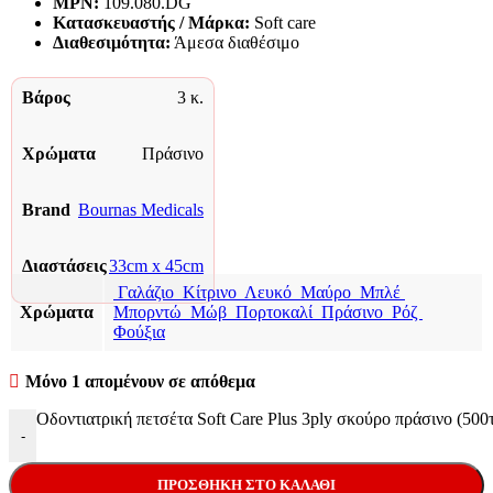
MPN:
109.080.DG
Κατασκευαστής / Μάρκα:
Soft care
Διαθεσιμότητα:
Άμεσα διαθέσιμο
Βάρος
3 κ.
Χρώματα
Πράσινο
Brand
Bournas Medicals
Διαστάσεις
33cm x 45cm
Γαλάζιο
Κίτρινο
Λευκό
Μαύρο
Μπλέ
Χρώματα
Μπορντώ
Μώβ
Πορτοκαλί
Πράσινο
Ρόζ
Φούξια
Μόνο 1 απομένουν σε απόθεμα
Οδοντιατρική πετσέτα Soft Care Plus 3ply σκούρο πράσινο (500
-
ΠΡΟΣΘΉΚΗ ΣΤΟ ΚΑΛΆΘΙ