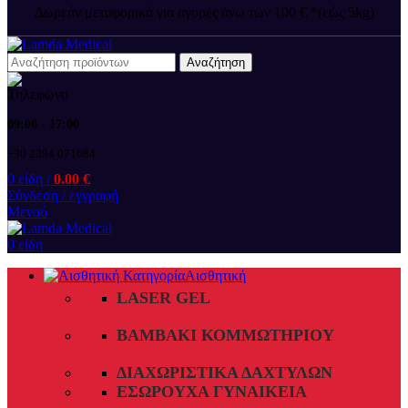
Δωρεάν μεταφορικά για αγορές άνω των 100 € *(εώς 5kg)
Αναζήτηση
09:00 - 17:00
+30 2394 071684
0
είδη
/
0.00
€
Σύνδεση / εγγραφή
Μενού
0
είδη
Αισθητική
LASER GEL
ΒΑΜΒΆΚΙ ΚΟΜΜΩΤΗΡΊΟΥ
ΔΙΑΧΩΡΙΣΤΙΚΆ ΔΑΧΤΎΛΩΝ
ΕΣΏΡΟΥΧΑ ΓΥΝΑΙΚΕΊΑ