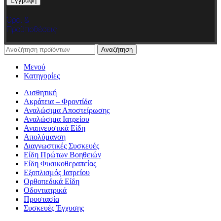
Όροι &
Προϋποθέσεις
Αναζήτηση
Μενού
Κατηγορίες
Αισθητική
Ακράτεια – Φροντίδα
Αναλώσιμα Αποστείρωσης
Αναλώσιμα Ιατρείου
Αναπνευστικά Είδη
Απολύμανση
Διαγνωστικές Συσκευές
Είδη Πρώτων Βοηθειών
Είδη Φυσικοθεραπείας
Εξοπλισμός Ιατρείου
Ορθοπεδικά Είδη
Οδοντιατρικά
Προστασία
Συσκευές Έγχυσης