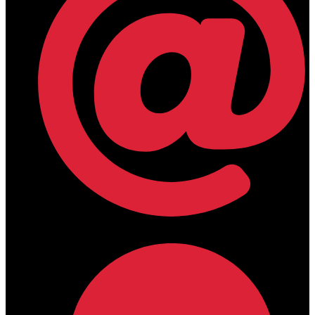
lamdamedical@outlook.com