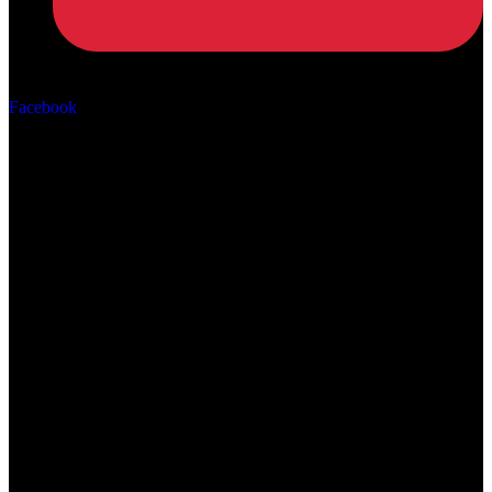
Αρ. ΓΕΜΗ: 162670506000
Facebook