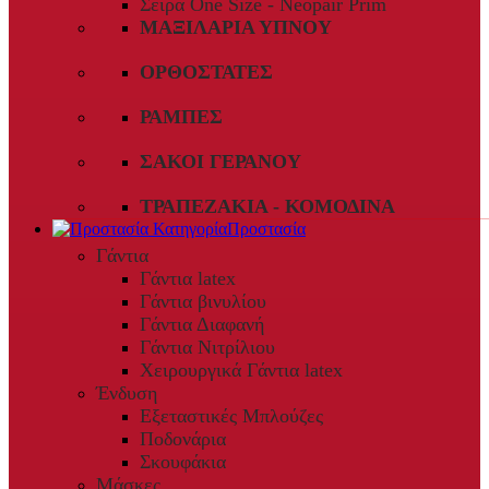
Σειρά One Size - Neopair Prim
ΜΑΞΙΛΆΡΙΑ ΎΠΝΟΥ
ΟΡΘΟΣΤΆΤΕΣ
ΡΆΜΠΕΣ
ΣΆΚΟΙ ΓΕΡΑΝΟΎ
ΤΡΑΠΕΖΆΚΙΑ - ΚΟΜΟΔΊΝΑ
Προστασία
Γάντια
Γάντια latex
Γάντια βινυλίου
Γάντια Διαφανή
Γάντια Νιτρίλιου
Χειρουργικά Γάντια latex
Ένδυση
Εξεταστικές Μπλούζες
Ποδονάρια
Σκουφάκια
Μάσκες