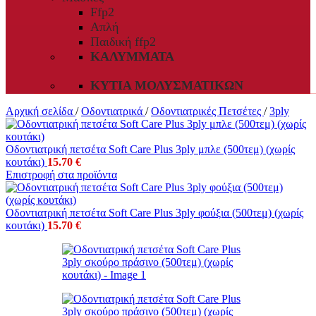
Ffp2
Απλή
Παιδική ffp2
ΚΑΛΎΜΜΑΤΑ
ΚΥΤΊΑ ΜΟΛΥΣΜΑΤΙΚΏΝ
Αρχική σελίδα
/
Οδοντιατρικά
/
Οδοντιατρικές Πετσέτες
/
3ply
Οδοντιατρική πετσέτα Soft Care Plus 3ply μπλε (500τεμ) (χωρίς
κουτάκι)
15.70
€
Επιστροφή στα προϊόντα
Οδοντιατρική πετσέτα Soft Care Plus 3ply φούξια (500τεμ) (χωρίς
κουτάκι)
15.70
€