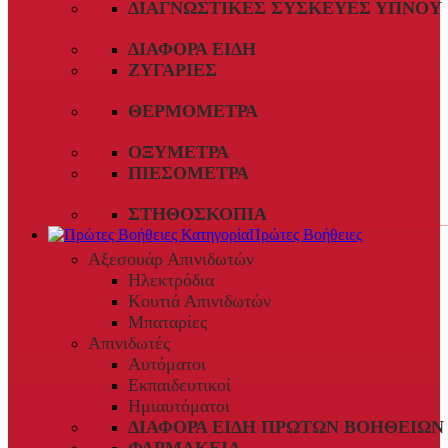
ΔΙΑΓΝΩΣΤΙΚΈΣ ΣΥΣΚΕΥΈΣ ΎΠΝΟΥ
ΔΙΆΦΟΡΑ ΕΊΔΗ
ΖΥΓΑΡΙΈΣ
ΘΕΡΜΌΜΕΤΡΑ
ΟΞΎΜΕΤΡΑ
ΠΙΕΣΌΜΕΤΡΑ
ΣΤΗΘΟΣΚΌΠΙΑ
Πρώτες Βοήθειες
Αξεσουάρ Απινιδωτών
Ηλεκτρόδια
Κουτιά Απινιδωτών
Μπαταρίες
Απινιδωτές
Αυτόματοι
Εκπαιδευτικοί
Ημιαυτόματοι
ΔΙΆΦΟΡΑ ΕΊΔΗ ΠΡΏΤΩΝ ΒΟΗΘΕΙΏΝ