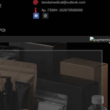
lamdamedical@outlook.com
Σ
Αρ. ΓΕΜΗ: 162670506000
ΡΟΙ