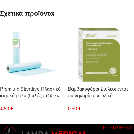
Σχετικά προϊόντα
Premium Standard Πλαστικό
Βαμβακοφόροι Στύλεοι εντός
ιατρικό ρολό (Γαλάζιο) 50 εκ
σωληναρίου με υλικό
Χ 50μ
μεταφοράς Stuart (1 τεμ)
4.50
€
0.30
€
Η ΕΤΑΙΡΕΙΑ