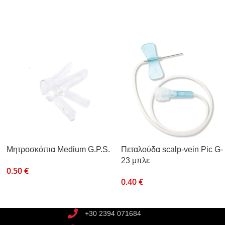
Μητροσκόπια Medium G.P.S.
Πεταλούδα scalp-vein Pic G-
23 μπλε
0.50
€
0.40
€
+30 2394 071684