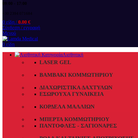
09:00 - 17:00
+30 2394 071684
0
είδη
/
0.00
€
Σύνδεση / εγγραφή
Μενού
0
είδη
Αισθητική
LASER GEL
ΒΑΜΒΆΚΙ ΚΟΜΜΩΤΗΡΊΟΥ
ΔΙΑΧΩΡΙΣΤΙΚΆ ΔΑΧΤΎΛΩΝ
ΕΣΏΡΟΥΧΑ ΓΥΝΑΙΚΕΊΑ
ΚΟΡΔΈΛΑ ΜΑΛΛΙΏΝ
ΜΠΈΡΤΑ ΚΟΜΜΩΤΗΡΊΟΥ
ΠΑΝΤΌΦΛΕΣ - ΣΑΓΙΟΝΆΡΕΣ