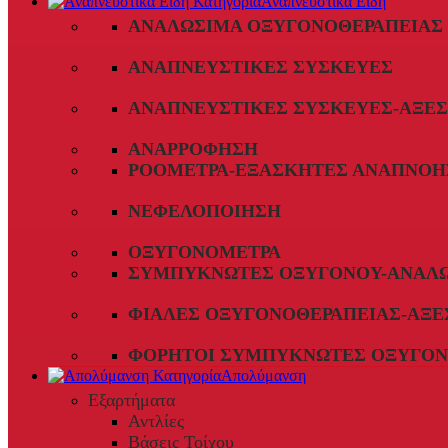
Αναπνευστικά Είδη
ΑΝΑΛΏΣΙΜΑ ΟΞΥΓΟΝΟΘΕΡΑΠΕΊΑΣ
ΑΝΑΠΝΕΥΣΤΙΚΈΣ ΣΥΣΚΕΥΈΣ
ΑΝΑΠΝΕΥΣΤΙΚΈΣ ΣΥΣΚΕΥΈΣ-ΑΞΕ
ΑΝΑΡΡΌΦΗΣΗ
ΡΟΌΜΕΤΡΑ-ΕΞΑΣΚΗΤΈΣ ΑΝΑΠΝΟΉ
ΝΕΦΕΛΟΠΟΊΗΣΗ
ΟΞΥΓΟΝΌΜΕΤΡΑ
ΣΥΜΠΥΚΝΩΤΈΣ ΟΞΥΓΌΝΟΥ-ΑΝΑΛ
ΦΙΆΛΕΣ ΟΞΥΓΟΝΟΘΕΡΑΠΕΊΑΣ-ΑΞΕ
ΦΟΡΗΤΟΊ ΣΥΜΠΥΚΝΩΤΈΣ ΟΞΥΓΌΝ
Απολύμανση
Εξαρτήματα
Αντλίες
Βάσεις Τοίχου