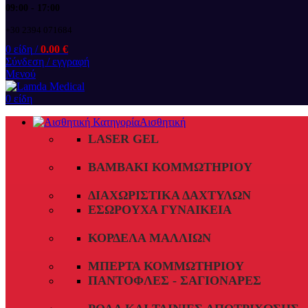
09:00 - 17:00
+30 2394 071684
0
είδη
/
0.00
€
Σύνδεση / εγγραφή
Μενού
0
είδη
Αισθητική
LASER GEL
ΒΑΜΒΆΚΙ ΚΟΜΜΩΤΗΡΊΟΥ
ΔΙΑΧΩΡΙΣΤΙΚΆ ΔΑΧΤΎΛΩΝ
ΕΣΏΡΟΥΧΑ ΓΥΝΑΙΚΕΊΑ
ΚΟΡΔΈΛΑ ΜΑΛΛΙΏΝ
ΜΠΈΡΤΑ ΚΟΜΜΩΤΗΡΊΟΥ
ΠΑΝΤΌΦΛΕΣ - ΣΑΓΙΟΝΆΡΕΣ